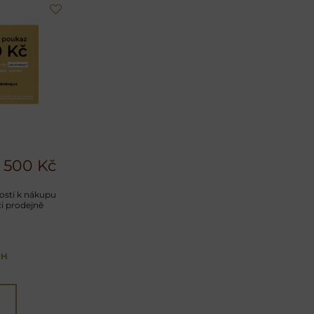
 500 Kč
ností k nákupu
či prodejně
PH