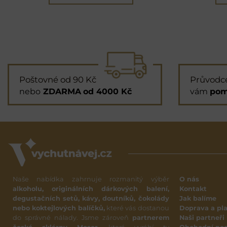
Poštovné od 90 Kč
Průvodc
nebo
ZDARMA
od 4000 Kč
vám
pom
Naše nabídka zahrnuje rozmanitý výběr
O nás
alkoholu, originálních dárkových balení,
Kontakt
degustačních setů, kávy, doutníků, čokolády
Jak balíme
nebo koktejlových balíčků,
které vás dostanou
Doprava a pl
do správné nálady. Jsme zároveň
partnerem
Naši partneři