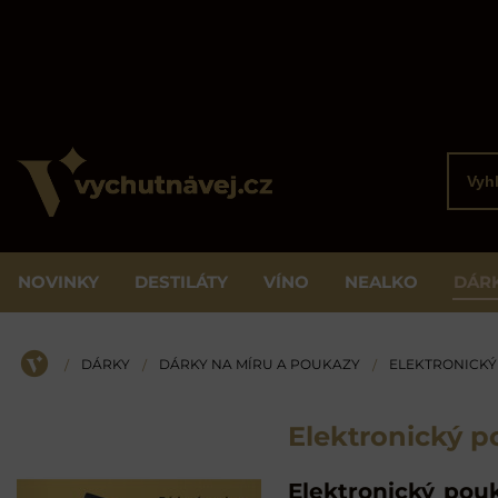
Vyhled
NOVINKY
DESTILÁTY
VÍNO
NEALKO
DÁR
DÁRKY
DÁRKY NA MÍRU A POUKAZY
ELEKTRONICKÝ
/
/
/
ÚVOD
Elektronický 
Elektronický pou