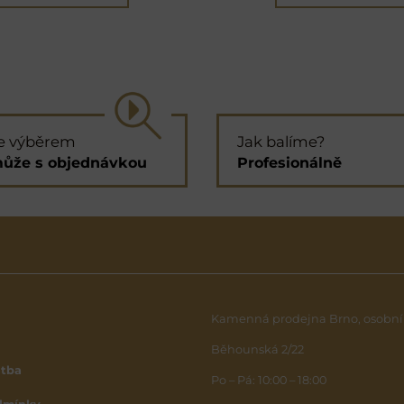
e výběrem
Jak balíme?
ůže s objednávkou
Profesionálně
Kamenná prodejna Brno, osobní
Běhounská 2/22
atba
Po – Pá: 10:00 – 18:00