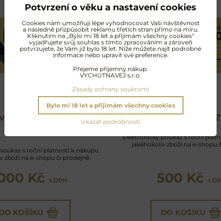
Potvrzení o věku a nastavení cookies
Cookies nám umožňují lépe vyhodnocovat Vaši návštěvnost
a následně přizpůsobit reklamu třetích stran přímo na míru.
Kliknutím na „Bylo mi 18 let a přijimám všechny cookies"
vyjadřujete svůj souhlas s tímto zpracováním a zároveň
potvrzujete, že Vám již bylo 18 let. Níže můžete najít podrobné
informace nebo upravit své preference.
Přejeme příjemný nákup.
VYCHUTNAVEJ s.r.o.
Zásady ochrany soukromí
Bylo mi 18 let a přijimám všechny cookies
vý e-poukaz 1000
Dárkový e-poukaz
Ukázat podrobnosti
Kč
Elektronický poukaz s roční plat
jakéhokoliv zboží na e-shopu 
poukaz s roční platností k nákupu
v zboží na e-shopu či prodejně
000 Kč
500 Kč
s DPH
s D
DO KOŠÍKU
DO KOŠÍKU