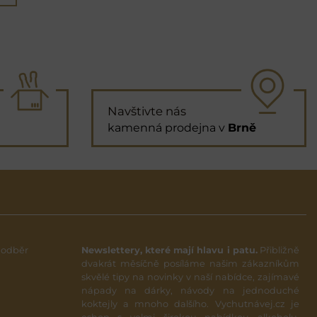
Navštivte nás
kamenná prodejna v
Brně
 odběr
Newslettery, které mají hlavu i patu.
Přibližně
dvakrát měsíčně posíláme našim zákazníkům
skvělé tipy na novinky v naší nabídce, zajímavé
nápady na dárky, návody na jednoduché
koktejly a mnoho dalšího. Vychutnávej.cz je