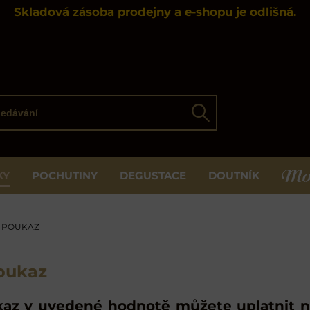
Skladová zásoba prodejny a e-shopu je odlišná.
ávání
Hledat
KY
POCHUTINY
DEGUSTACE
DOUTNÍK
MOS
 POUKAZ
poukaz
kaz v uvedené hodnotě můžete uplatnit n