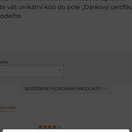
e váš unikátní kód do pole „Dárkový certif
 odečte.
ačka:
ROZŠÍŘENÉ FILTROVÁNÍ PRODUKTŮ
jnovější