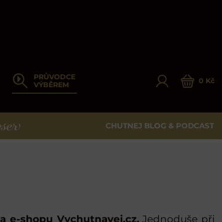
PRŮVODCE
0 Kč
VÝBĚREM
CHUTNEJ BLOG & PODCAST
ER
a e-shopu Vychutnavej.cz.
Jednoduše při