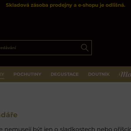
Skladová zásoba prodejny a e-shopu je odlišná.
ávání
Hledat
KY
POCHUTINY
DEGUSTACE
DOUTNÍK
MOS
ndáře
 nemusejí být jen o sladkostech nebo oříšcí