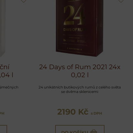
ční
24 Days of Rum 2021 24x
,04 l
0,02 l
ýjimečných
24 unikátních butikových rumů z celého světa
se dvěma sklenicemi
2190 Kč
DPH
s DPH
DO KOŠÍKU