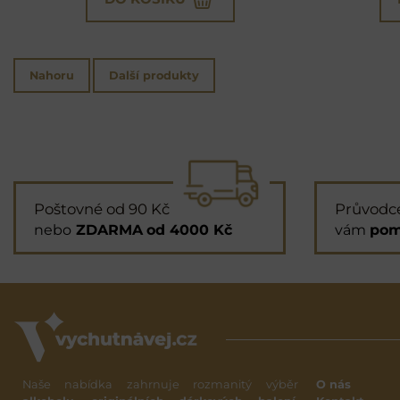
Nahoru
Další produkty
Poštovné od 90 Kč
Průvodc
nebo
ZDARMA
od 4000 Kč
vám
pom
Naše nabídka zahrnuje rozmanitý výběr
O nás