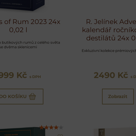
s of Rum 2023 24x
R. Jelínek Adv
0,02 l
kalendář ročník
destilátů 24x 0
h butikových rumů z celého světa
se dvěma sklenicemi
Exkluzivní kolekce prémiových
1999 Kč
2490 Kč
s DPH
s 
DO KOŠÍKU
Zobrazit