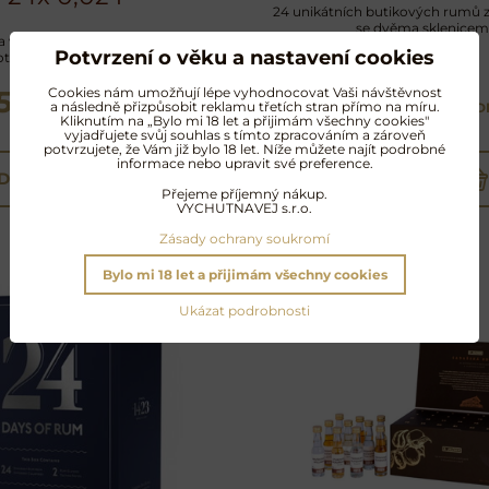
24 unikátních butikových rumů z
se dvěma sklenicem
a výběru od A.H. Riise a Santos
Potvrzení o věku a nastavení cookies
těší všechny rumové fanoušky
Cookies nám umožňují lépe vyhodnocovat Vaši návštěvnost
1590 Kč
1999 Kč
a následně přizpůsobit reklamu třetích stran přímo na míru.
s DPH
s 
Kliknutím na „Bylo mi 18 let a přijimám všechny cookies"
vyjadřujete svůj souhlas s tímto zpracováním a zároveň
potvrzujete, že Vám již bylo 18 let. Níže můžete najít podrobné
informace nebo upravit své preference.
DO KOŠÍKU
DO KOŠÍKU
Přejeme příjemný nákup.
VYCHUTNAVEJ s.r.o.
Zásady ochrany soukromí
Bylo mi 18 let a přijimám všechny cookies
Ukázat podrobnosti