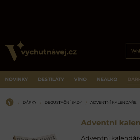
Vyhled
NOVINKY
DESTILÁTY
VÍNO
NEALKO
DÁR
DÁRKY
DEGUSTAČNÍ SADY
ADVENTNÍ KALENDÁŘE
/
/
/
ÚVOD
Adventní kale
Adventní kalendáře