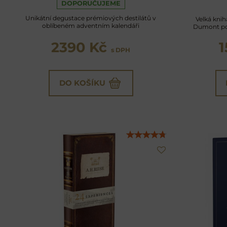
DOPORUČUJEME
Unikátní degustace prémiových destilátů v
Velká knih
oblíbeném adventním kalendáři
Dumont po
2390 Kč
s DPH
DO KOŠÍKU