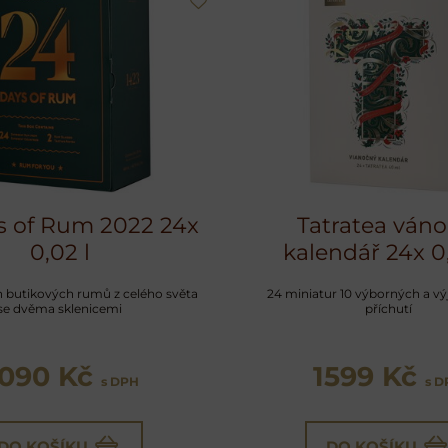
s of Rum 2022 24x
Tatratea váno
0,02 l
kalendář 24x 0
h butikových rumů z celého světa
24 miniatur 10 výborných a v
se dvěma sklenicemi
příchutí
090 Kč
1599 Kč
s DPH
s 
DO KOŠÍKU
DO KOŠÍKU