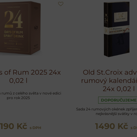
s of Rum 2025 24x
Old St.Croix ad
0,02 l
rumový kalendá
24x 0,02 l
 rumů z celého světa v nové edici
pro rok 2025
DOPORUČUJEME
Sada 24 rumových okének zpříje
nejkrásnější svátky v r
2190 Kč
1490 Kč
s DPH
s 