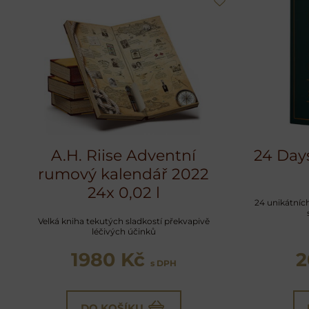
A.H. Riise Adventní
24 Day
rumový kalendář 2022
24x 0,02 l
24 unikátníc
Velká kniha tekutých sladkostí překvapivě
léčivých účinků
1980 Kč
2
s DPH
DO KOŠÍKU