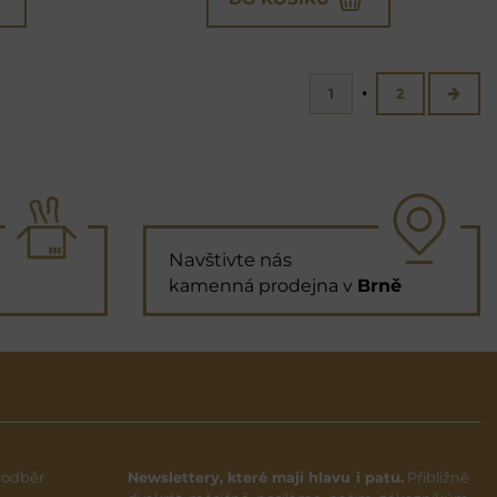
1
2
Navštivte nás
kamenná prodejna v
Brně
 odběr
Newslettery, které mají hlavu i patu.
Přibližně