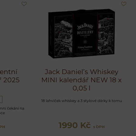
ventní
Jack Daniel’s Whiskey
ř 2025
MINI kalendář NEW 18 x
0,05 l
18 lahviček whiskey a 3 stylové dárky k tomu
mní čekání na
oce
1990 Kč
DPH
s DPH