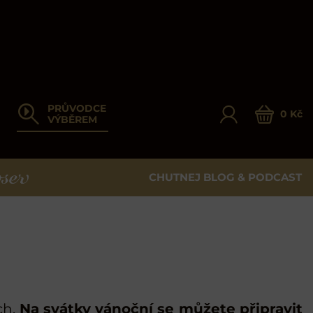
PRŮVODCE
0 Kč
VÝBĚREM
CHUTNEJ BLOG & PODCAST
ER
ch.
Na svátky vánoční se můžete připravit