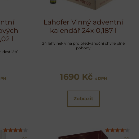
entní
Lahofer Vinný adventní
ových
kalendář 24x 0,187 l
,02 l
24 lahvinek vína pro předvánoční chvíle plné
pohody
 destilátů
1690 Kč
DPH
s DPH
Zobrazit