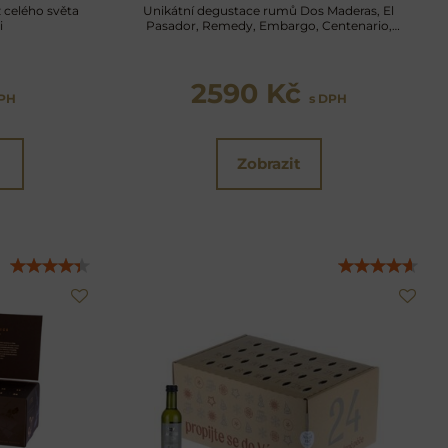
 celého světa
Unikátní degustace rumů Dos Maderas, El
i
Pasador, Remedy, Embargo, Centenario,
Depaz a dalších
2590 Kč
DPH
s DPH
Zobrazit