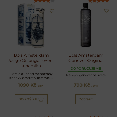
Bols Amsterdam
Bols Amsterdam
Jonge Graangenever –
Genever Original
keramika
DOPORUČUJEME
Extra dlouho fermentovaný
Nejlepší genever na světě
sladový destilát v keramické
láhvi
1090 Kč
790 Kč
s DPH
s DPH
DO KOŠÍKU
Zobrazit