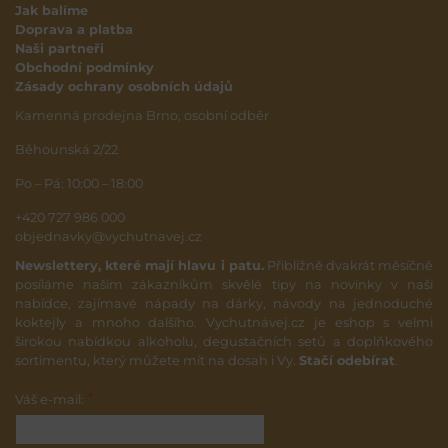
Jak balíme
Doprava a platba
Naši partneři
Obchodní podmínky
Zásady ochrany osobních údajů
Kamenná prodejna Brno, osobní odběr
Běhounská 2/22
Po – Pá: 10:00 – 18:00
+420 727 986 000
objednavky@vychutnavej.cz
Newslettery, které mají hlavu i patu.
Přibližně dvakrát měsíčně
posíláme našim zákazníkům skvělé tipy na novinky v naší
nabídce, zajímavé nápady na dárky, návody na jednoduché
koktejly a mnoho dalšího. Vychutnávej.cz je eshop s velmi
širokou nabídkou alkoholu, degustačních setů a doplňkového
sortimentu, který můžete mít na dosah i Vy.
Stačí odebírat
.
*
Váš e-mail: