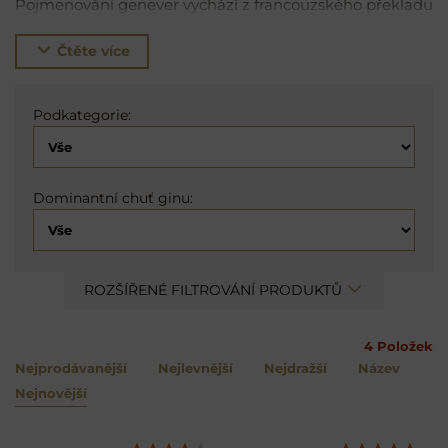
Pojmenování genever vychází z francouzského překladu
jalovce – ginévre. Genever má, jako pivo, určitý podíl
sladového destilátu, což mu dodává typickou chlebovou
Čtěte více
chuť.
Jak se pije Genever?
Pro svůj sladový základ se
Genever skvěle pije čistý ve společnosti piva, známé jako
Podkategorie:
„kopstootje“. Lze jej použít i pro twist na známé koktejly
Old Fashioned, Margharitu, Mai Tai a jiné. Konkrétní tipy
pak hledejte v odstavci „Doporučení“ po rozkliknutí
Dominantní chuť ginu:
vybrané lahve. Pokud potřebujete s výběrem
pomoci,
zavolejte nám
nebo
napište email
.
ROZŠÍŘENÉ FILTROVÁNÍ PRODUKTŮ
4
Položek
Nejprodávanější
Nejlevnější
Nejdražší
Název
Nejnovější