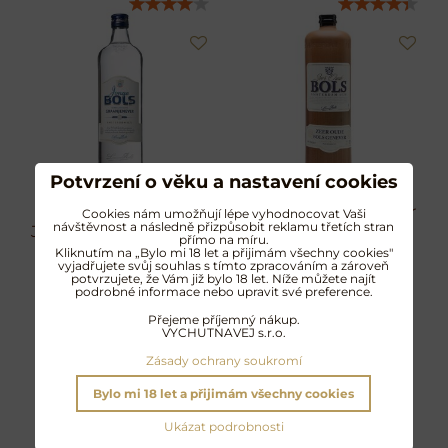
Potvrzení o věku a nastavení cookies
Bols Amsterdam
Bols Amsterdam Zeer
Cookies nám umožňují lépe vyhodnocovat Vaši
návštěvnost a následně přizpůsobit reklamu třetích stran
Jonge Graangenever 1
Oude Genever
přímo na míru.
l
Kliknutím na „Bylo mi 18 let a přijimám všechny cookies"
Karamelově nasládlá chuť
vyjadřujete svůj souhlas s tímto zpracováním a zároveň
prověřená staletími
potvrzujete, že Vám již bylo 18 let. Níže můžete najít
Extra dlouho fermentovaný
podrobné informace nebo upravit své preference.
sladový destilát
Přejeme příjemný nákup.
450 Kč
595 Kč
s DPH
s DPH
VYCHUTNAVEJ s.r.o.
Zásady ochrany soukromí
DO KOŠÍKU
DO KOŠÍKU
Bylo mi 18 let a přijimám všechny cookies
Ukázat podrobnosti