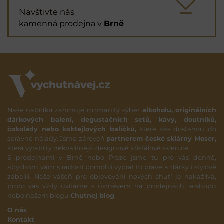
Navštivte nás
kamenná prodejna v
Brně
Naše nabídka zahrnuje rozmanitý výběr
alkoholu, originálních
dárkových balení, degustačních setů, kávy, doutníků,
čokolády nebo koktejlových balíčků,
které vás dostanou do
správné nálady. Jsme zároveň
partnerem české sklárny Moser,
která vyrábí ty nekvalitnější designové křišťálové sklenice.
S prodejnami v Brně nebo Praze jsme tu pro vás denně,
abychom vám s radostí pomohli vybrat to pravé a dárky i stylově
zabalili. Naše vášeň pro objevování nových chutí je nakažlivá,
proto vás vždy uvítáme s úsměvem na prodejnách, e-shopu
nebo našem blogu
Chutnej blog
.
O nás
Kontakt