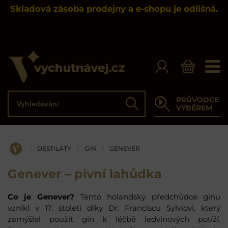
Skladová zásoba prodejny a e-shopu je odlišná.
Vyhledávání
PRŮVODCE
Hledat
VÝBĚREM
DESTILÁTY
GIN
GENEVER
/
/
/
ÚVOD
Genever – pivní lahůdka
Co je Genever?
Tento holandský předchůdce ginu
vznikl v 17. století díky Dr. Franciscu Sylviovi, který
zamýšlel použít gin k léčbě ledvinových potíží.