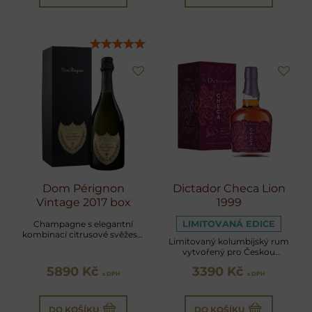
Dom Pérignon
Dictador Checa Lion
Vintage 2017 box
1999
Champagne s elegantní
LIMITOVANÁ EDICE
kombinací citrusové svěžesti,
Limitovaný kolumbijský rum
jemné krémovosti a minerální
vytvořený pro Českou
hloubky
republiku, finišovaný v
5890 Kč
3390 Kč
sudech po portském
s DPH
s DPH
DO KOŠÍKU
DO KOŠÍKU