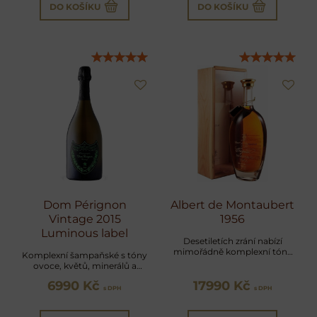
DO KOŠÍKU
DO KOŠÍKU
Dom Pérignon
Albert de Montaubert
Vintage 2015
1956
Luminous label
Desetiletích zrání nabízí
mimořádně komplexní tóny
Komplexní šampaňské s tóny
sušeného ovoce, tabáku,
ovoce, květů, minerálů a
čokolády a ušlechtilého dubu
pečlivě vyváženou kyselostí
6990 Kč
17990 Kč
ve stylové lahvi
s DPH
s DPH