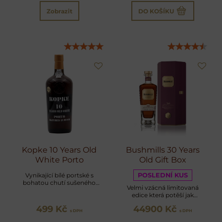
Zobrazit
DO KOŠÍKU
Kopke 10 Years Old
Bushmills 30 Years
White Porto
Old Gift Box
Vynikající bílé portské s
POSLEDNÍ KUS
bohatou chutí sušeného
Velmi vzácná limitovaná
ovoce a koření
edice která potěší jak
milovníky prémiové whisky,
499 Kč
44900 Kč
tak i sběratele
s DPH
s DPH