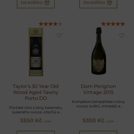
DO KOŠÍKU
DO KOŠÍKU
Taylor’s 30 Year Old
Dom Pérignon
Wood Aged Tawny
Vintage 2015
Porto DO
Komplexní šampaňské s tóny
ovoce, květů, minerálů a
Portské víno s tóny karamelu,
pečlivě vyváženou kyselostí
sušeného ovoce, ořechů a
medu
3550 Kč
5350 Kč
s DPH
s DPH