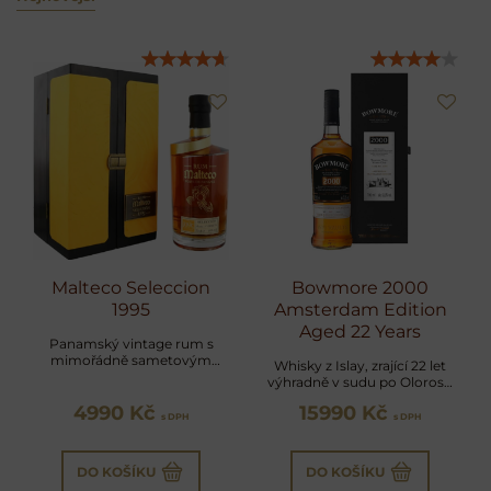
Malteco Seleccion
Bowmore 2000
1995
Amsterdam Edition
Aged 22 Years
Panamský vintage rum s
mimořádně sametovým
Whisky z Islay, zrající 22 let
charakterem a bohatými
výhradně v sudu po Oloroso
tóny sušeného ovoce a
sherry, mimořádný
4990 Kč
vanilky
15990 Kč
sběratelský kus!
s DPH
s DPH
DO KOŠÍKU
DO KOŠÍKU