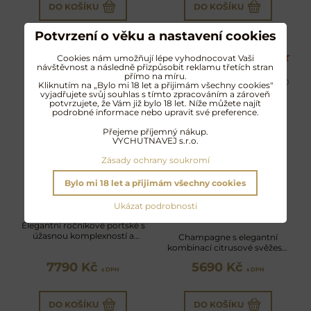
DO KOŠÍKU
DO KOŠÍKU
Potvrzení o věku a nastavení cookies
Cookies nám umožňují lépe vyhodnocovat Vaši
návštěvnost a následně přizpůsobit reklamu třetích stran
přímo na míru.
Kliknutím na „Bylo mi 18 let a přijimám všechny cookies"
vyjadřujete svůj souhlas s tímto zpracováním a zároveň
potvrzujete, že Vám již bylo 18 let. Níže můžete najít
podrobné informace nebo upravit své preference.
Přejeme příjemný nákup.
VYCHUTNAVEJ s.r.o.
Zásady ochrany soukromí
Bylo mi 18 let a přijimám všechny cookies
Dom Pérignon
Kopke Colheita 1966
Ukázat podrobnosti
Vintage 2017
Elegantní ročníkové portské s
úžasnou komplexností a
Champagne s elegantní
nekonečně dlouhým
kombinací citrusové svěžesti,
závěrem
jemné krémovosti a minerální
7790 Kč
5690 Kč
hloubky
s DPH
s DPH
DO KOŠÍKU
DO KOŠÍKU