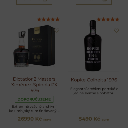
Dictador 2 Masters
Kopke Colheita 1976
Ximénez-Spínola PX
Elegantní archivní portské z
1976
jediné sklizně s bohatou
komplexitou a dlouhou
DOPORUČUJEME
dochutí
Extrémně vzácný archivní
kolumbijský rum finišovaný v
PX sherry sudech
26990 Kč
5490 Kč
s DPH
s DPH