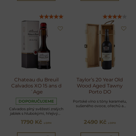
Chateau du Breuil
Taylor’s 20 Year Old
Calvados XO 15 ans d
Wood Aged Tawny
´Age
Porto DO
DOPORUČUJEME
Portské víno s tóny karamelu,
sušeného ovoce, ořechů a
Calvados plný svěžesti zralých
medu
jablek s hlubokými, hřejivými
tóny staletých dubových
1790 Kč
2490 Kč
sudů.
s DPH
s DPH