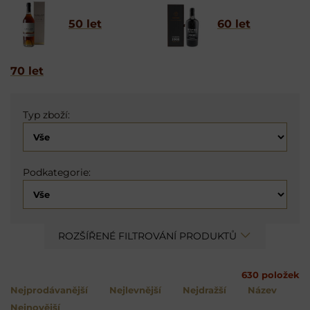
50 let
60 let
70 let
Typ zboží:
Podkategorie:
ROZŠÍŘENÉ FILTROVÁNÍ PRODUKTŮ
630
položek
Nejprodávanější
Nejlevnější
Nejdražší
Název
Nejnovější