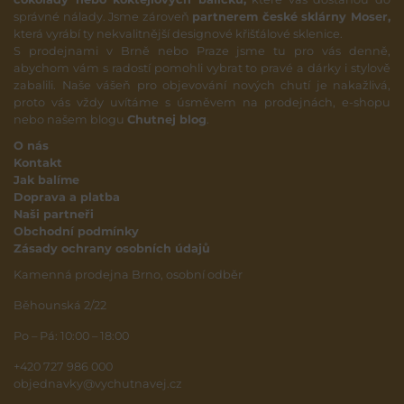
správné nálady. Jsme zároveň
partnerem české sklárny Moser,
která vyrábí ty nekvalitnější designové křišťálové sklenice.
S prodejnami v Brně nebo Praze jsme tu pro vás denně,
abychom vám s radostí pomohli vybrat to pravé a dárky i stylově
zabalili. Naše vášeň pro objevování nových chutí je nakažlivá,
proto vás vždy uvítáme s úsměvem na prodejnách, e-shopu
nebo našem blogu
Chutnej blog
.
O nás
Kontakt
Jak balíme
Doprava a platba
Naši partneři
Obchodní podmínky
Zásady ochrany osobních údajů
Kamenná prodejna Brno, osobní odběr
Běhounská 2/22
Po – Pá: 10:00 – 18:00
+420 727 986 000
objednavky@vychutnavej.cz