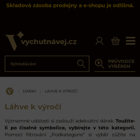
Skladová zásoba prodejny a e-shopu je odlišná.
Vyhledávání
PRŮVODCE
Hledat
VÝBĚREM
DÁRKY
LÁHVE K VÝROČÍ
/
/
ÚVOD
Láhve k výročí
Významné události si zaslouží adekvátní dárek.
Toužíte-
li po číselné symbolice, vybírejte v této kategorii.
Pomocí filtrování „Podkategorie“ si výběr zůžíte na