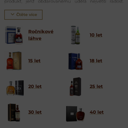
produkt, jenž obdarovanému udělá největší radost.
Pakliže trváte na balení v krabičce či tubě nebo třeba
dárkovém setu se sklenicemi, rozklikněte filtr „Dárkově
Čtěte více
zabaleno“.
Ročníkové
10 let
láhve
15 let
18 let
20 let
25 let
30 let
40 let