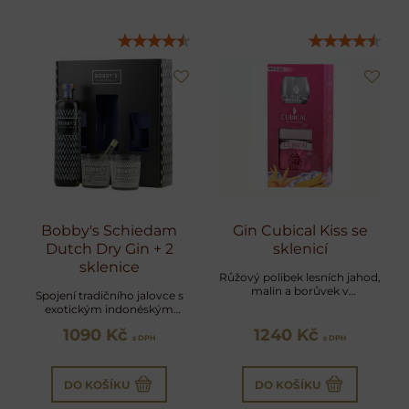
Bobby's Schiedam
Gin Cubical Kiss se
Dutch Dry Gin + 2
sklenicí
sklenice
Růžový polibek lesních jahod,
malin a borůvek v
Spojení tradičního jalovce s
premiovém London Dry
exotickým indonéským
kořením a citrusy
1090 Kč
1240 Kč
s DPH
s DPH
DO KOŠÍKU
DO KOŠÍKU