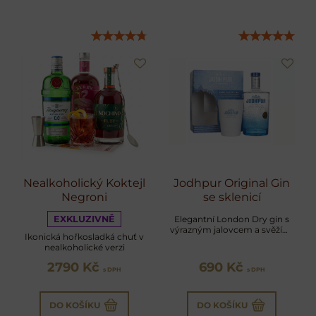
Nealkoholický Koktejl
Jodhpur Original Gin
Negroni
se sklenicí
EXKLUZIVNĚ
Elegantní London Dry gin s
výrazným jalovcem a svěžími
Ikonická hořkosladká chuť v
citrusy v dárkovém balení
nealkoholické verzi
2790 Kč
690 Kč
s DPH
s DPH
DO KOŠÍKU
DO KOŠÍKU