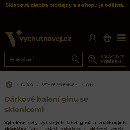
Skladová zásoba prodejny a e-shopu je odlišná.
Vyhledávání
PRŮVODCE
Hledat
VÝBĚREM
DÁRKY
SETY SE SKLENICEMI
GIN
/
/
/
ÚVOD
Dárkové balení ginu se
sklenicemi
Vyladěné sety vybraných lahví ginů a značkových
skleniček.
Vždy pěkně zabalené v dárkové krabici.