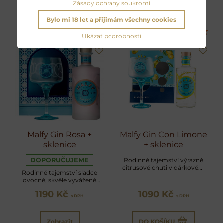
Zásady ochrany soukromí
Bylo mi 18 let a přijimám všechny cookies
Ukázat podrobnosti
Malfy Gin Rosa +
Malfy Gin Con Limone
sklenice
+ sklenice
DOPORUČUJEME
Rodinné tajemství výrazně
citrusové chuti v dárkovém
Rodinné tajemství sladce
balení
ovocné, skvěle vyvážené
chuti v dárkovém balení
1190 Kč
1090 Kč
s DPH
s DPH
Zobrazit
DO KOŠÍKU