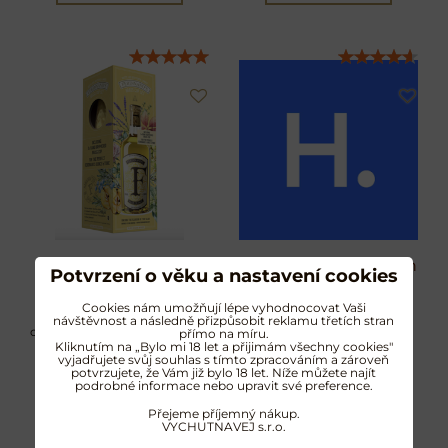
Ferdinands Saar
Koktejlový balíček Gin
Potvrzení o věku a nastavení cookies
Quince + plecháček
B2B Handlíř
Cookies nám umožňují lépe vyhodnocovat Vaši
Elegantní ovocný gin s
EXKLUZIVNĚ
návštěvnost a následně přizpůsobit reklamu třetích stran
charakterem čerstvých kdoulí
přímo na míru.
Dárkové balení japonského
a jemně nasládlou dochutí v
Kliknutím na „Bylo mi 18 let a přijimám všechny cookies"
ginu s luxusní sklenicí Moser
vyjadřujete svůj souhlas s tímto zpracováním a zároveň
dárkovém balení
potvrzujete, že Vám již bylo 18 let. Níže můžete najít
1140 Kč
3050 Kč
podrobné informace nebo upravit své preference.
s DPH
s DPH
Přejeme příjemný nákup.
VYCHUTNAVEJ s.r.o.
DO KOŠÍKU
DO KOŠÍKU