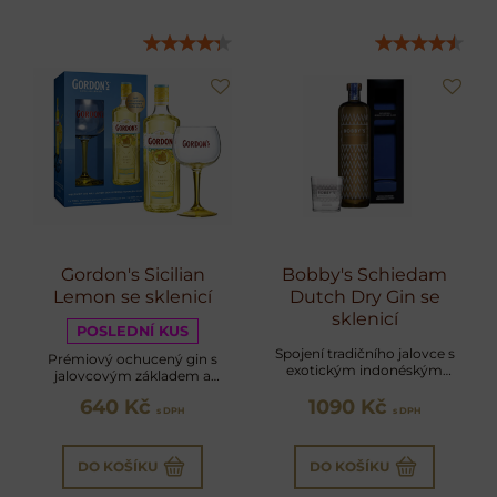
Gordon's Sicilian
Bobby's Schiedam
Lemon se sklenicí
Dutch Dry Gin se
sklenicí
POSLEDNÍ KUS
Spojení tradičního jalovce s
Prémiový ochucený gin s
exotickým indonéským
jalovcovým základem a
kořením a citrusy
výrazným podílem přírodních
640 Kč
1090 Kč
sicilských citrusů
s DPH
s DPH
DO KOŠÍKU
DO KOŠÍKU