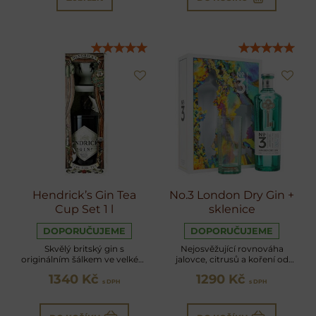
Hendrick’s Gin Tea
No.3 London Dry Gin +
Cup Set 1 l
sklenice
DOPORUČUJEME
DOPORUČUJEME
Skvělý britský gin s
Nejosvěžující rovnováha
originálním šálkem ve velkém
jalovce, citrusů a koření od
balení
mistrů v oboru
1340 Kč
1290 Kč
s DPH
s DPH