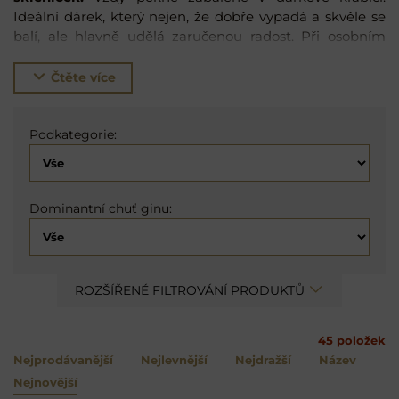
Ideální dárek, který nejen, že dobře vypadá a skvěle se
balí, ale hlavně udělá zaručenou radost. Při osobním
odběru vám krabici rádi zabalíme do exkluzivního
balícího papíru. Stačí, když se o tom zmíníte v
Čtěte více
poznámce objednávky. Čas stylového popíjení právě
začíná.
Podkategorie:
Dominantní chuť ginu:
ROZŠÍŘENÉ FILTROVÁNÍ PRODUKTŮ
45
položek
Nejprodávanější
Nejlevnější
Nejdražší
Název
Nejnovější