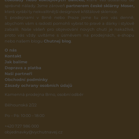
správné nálady. Jsme zároveň
partnerem české sklárny Moser,
která vyrábí ty nekvalitnější designové křišťálové sklenice.
S prodejnami v Brně nebo Praze jsme tu pro vás denně,
abychom vám s radostí pomohli vybrat to pravé a dárky i stylově
zabalili. Naše vášeň pro objevování nových chutí je nakažlivá,
proto vás vždy uvítáme s úsměvem na prodejnách, e-shopu
nebo našem blogu
Chutnej blog
.
O nás
Kontakt
Jak balíme
Doprava a platba
Naši partneři
Obchodní podmínky
Zásady ochrany osobních údajů
Kamenná prodejna Brno, osobní odběr
Běhounská 2/22
Po – Pá: 10:00 – 18:00
+420 727 986 000
objednavky@vychutnavej.cz