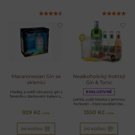
Macaronesian Gin se
Nealkoholický Koktejl
sklenicí
Gin & Tonic
Hladký a svěží citrusový gin z
EXKLUZIVNĚ
Tenerife v dárkovém balení se
Lehká, svěží klasika s jemnou
sklenící
hořkostí – čisté osvěžení bez
alkoholu
929 Kč
1350 Kč
s DPH
s DPH
DO KOŠÍKU
DO KOŠÍKU