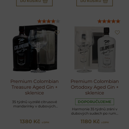
DO KOŠÍKU
DO KOŠÍKU
Premium Colombian
Premium Colombian
Treasure Aged Gin +
Ortodoxy Aged Gin +
sklenice
sklenice
35 týdnů vyzrálé citrusové
DOPORUČUJEME
mandarinky v dubových
Harmonie 35 týdnů zrání v
sudech Dictador v dárkovém
dubových sudech po rumu
setu
Dictador v dárkovém setu
1380 Kč
1180 Kč
s DPH
s DPH