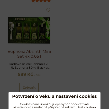
Euphoria Absinth Mini
Set 4x 0,05 l
Dárkové balení Cannabis 70
%, Euphoria 80 %, Black a
Original 70 %
589 Kč
s DPH
Zobrazit
Potvrzení o věku a nastavení cookies
Cookies nám umožňují lépe vyhodnocovat Vaši
návštěvnost a následně přizpůsobit reklamu třetích stran