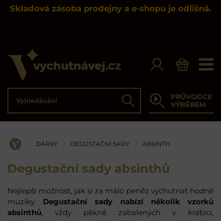
Skladová zásoba prodejny a e-shopu je odlišná.
Vyhledávání
PRŮVODCE
Hledat
VÝBĚREM
DÁRKY
DEGUSTAČNÍ SADY
ABSINTH
/
/
/
ÚVOD
Degustační sady absinthů
Nejlepší možnost, jak si za málo peněz vychutnat hodně
muziky.
Degustační sady nabízí několik vzorků
absinthů
, vždy pěkně zabalených v krabici,