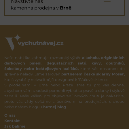
Navštivte nás
kamenná prodejna v
Brně
Naše nabídka zahrnuje rozmanitý výběr
alkoholu, originálních
dárkových balení, degustačních setů, kávy, doutníků,
čokolády nebo koktejlových balíčků,
které vás dostanou do
správné nálady. Jsme zároveň
partnerem české sklárny Moser,
která vyrábí ty nekvalitnější designové křišťálové sklenice.
S prodejnami v Brně nebo Praze jsme tu pro vás denně,
abychom vám s radostí pomohli vybrat to pravé a dárky i stylově
zabalili. Naše vášeň pro objevování nových chutí je nakažlivá,
proto vás vždy uvítáme s úsměvem na prodejnách, e-shopu
nebo našem blogu
Chutnej blog
.
O nás
Kontakt
Jak balíme