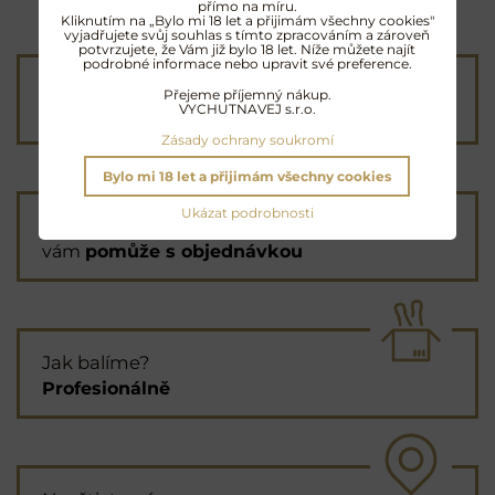
přímo na míru.
Kliknutím na „Bylo mi 18 let a přijimám všechny cookies"
vyjadřujete svůj souhlas s tímto zpracováním a zároveň
potvrzujete, že Vám již bylo 18 let. Níže můžete najít
podrobné informace nebo upravit své preference.
Poštovné od 90 Kč
Přejeme příjemný nákup.
VYCHUTNAVEJ s.r.o.
nebo
ZDARMA
od 4000 Kč
Zásady ochrany soukromí
Bylo mi 18 let a přijimám všechny cookies
Ukázat podrobnosti
Průvodce výběrem
vám
pomůže s objednávkou
Jak balíme?
Profesionálně