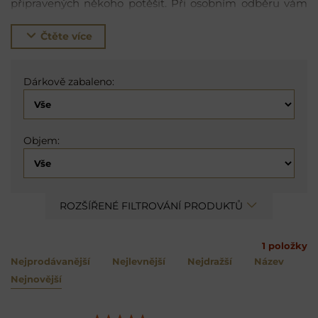
připravených někoho potěšit. Při osobním odběru vám
krabici rádi zabalíme do exkluzivního balícího papíru.
Stačí, když se o tom zmínite v poznámce objednávky.
Čtěte více
Dárkově zabaleno:
Objem:
ROZŠÍŘENÉ FILTROVÁNÍ PRODUKTŮ
1
položky
Nejprodávanější
Nejlevnější
Nejdražší
Název
Nejnovější