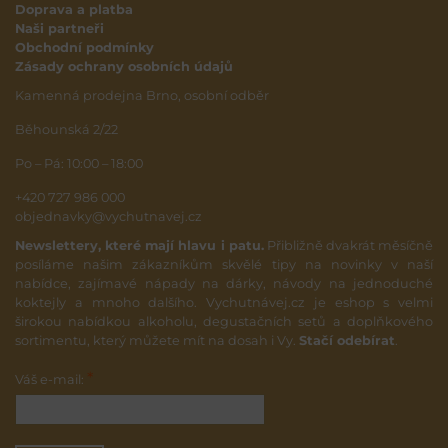
Doprava a platba
Naši partneři
Obchodní podmínky
Zásady ochrany osobních údajů
Kamenná prodejna Brno, osobní odběr
Běhounská 2/22
Po – Pá: 10:00 – 18:00
+420 727 986 000
objednavky@vychutnavej.cz
Newslettery, které mají hlavu i patu.
Přibližně dvakrát měsíčně
posíláme našim zákazníkům skvělé tipy na novinky v naší
nabídce, zajímavé nápady na dárky, návody na jednoduché
koktejly a mnoho dalšího. Vychutnávej.cz je eshop s velmi
širokou nabídkou alkoholu, degustačních setů a doplňkového
sortimentu, který můžete mít na dosah i Vy.
Stačí odebírat
.
*
Váš e-mail: