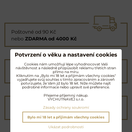
Poštovné od 90 Kč
nebo
ZDARMA
od 4000 Kč
Potvrzení o věku a nastavení cookies
Cookies nám umožňují lépe vyhodnocovat Vaši
Průvodce výběrem
návštěvnost a následně přizpůsobit reklamu třetích stran
přímo na míru.
vám
pomůže s objednávkou
Kliknutím na „Bylo mi 18 let a přijimám všechny cookies"
vyjadřujete svůj souhlas s tímto zpracováním a zároveň
potvrzujete, že Vám již bylo 18 let. Níže můžete najít
podrobné informace nebo upravit své preference.
Přejeme příjemný nákup.
VYCHUTNAVEJ s.r.o.
Jak balíme?
Zásady ochrany soukromí
Profesionálně
Bylo mi 18 let a přijimám všechny cookies
Ukázat podrobnosti