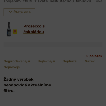
spojením chutí získáte neskutečnou lahůdku.
Také
platí, že víno nemusíte pít jen čisté nebo se střikem
vody. Díky důkladnému průzkumu odborníků vznikla
Čtěte více
tabulka párování destilátů a vín s mixery Fentimans
.
Parádní způsob, jak si jednoduše zpříjemnit každou
Prosecco s
chvíli.
čokoládou
0
položek
Nejprodávanější
Nejlevnější
Nejdražší
Název
Nejnovější