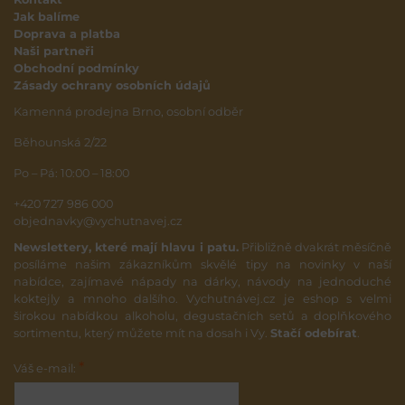
Jak balíme
Doprava a platba
Naši partneři
Obchodní podmínky
Zásady ochrany osobních údajů
Kamenná prodejna Brno, osobní odběr
Běhounská 2/22
Po – Pá: 10:00 – 18:00
+420 727 986 000
objednavky@vychutnavej.cz
Newslettery, které mají hlavu i patu.
Přibližně dvakrát měsíčně
posíláme našim zákazníkům skvělé tipy na novinky v naší
nabídce, zajímavé nápady na dárky, návody na jednoduché
koktejly a mnoho dalšího. Vychutnávej.cz je eshop s velmi
širokou nabídkou alkoholu, degustačních setů a doplňkového
sortimentu, který můžete mít na dosah i Vy.
Stačí odebírat
.
*
Váš e-mail: