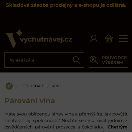
Skladová zásoba prodejny a e-shopu je odlišná.
Vyhledávání
PRŮVODCE
Hledat
VÝBĚREM
DEGUSTACE
VÍNO
/
/
ÚVOD
Párování vína
Máte svou oblíbenou láhev vína a přemýšlíte, jak povýšit
zážitek z její společnosti? Nechte se inspirovat jedním z
osvědčených párování prosecca s čokoládou.
Chytrým