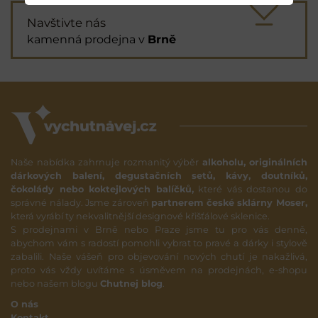
Navštivte nás
kamenná prodejna v
Brně
Naše nabídka zahrnuje rozmanitý výběr
alkoholu, originálních
dárkových balení, degustačních setů, kávy, doutníků,
čokolády nebo koktejlových balíčků,
které vás dostanou do
správné nálady. Jsme zároveň
partnerem české sklárny Moser,
která vyrábí ty nekvalitnější designové křišťálové sklenice.
S prodejnami v Brně nebo Praze jsme tu pro vás denně,
abychom vám s radostí pomohli vybrat to pravé a dárky i stylově
zabalili. Naše vášeň pro objevování nových chutí je nakažlivá,
proto vás vždy uvítáme s úsměvem na prodejnách, e-shopu
nebo našem blogu
Chutnej blog
.
O nás
Kontakt