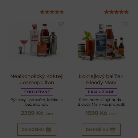
Nealkoholický Koktejl
Koktejlový balíček
Cosmopolitan
Bloody Mary
EXKLUZIVNĚ
EXKLUZIVNĚ
Být sexy - po svém, kdekoli a
Ráno nemusí být nuda –
bez alkoholu
Bloody Mary vás probudí!
2399 Kč
1590 Kč
s DPH
s DPH
DO KOŠÍKU
DO KOŠÍKU