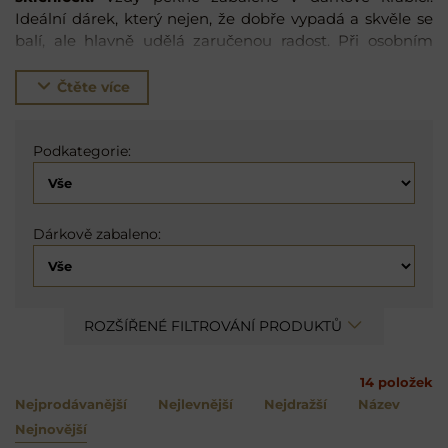
Ideální dárek, který nejen, že dobře vypadá a skvěle se
balí, ale hlavně udělá zaručenou radost. Při osobním
odběru vám krabici rádi zabalíme do exkluzivního
balícího papíru. Stačí, když se o tom zmíníte v
Čtěte více
poznámce objednávky. Čas stylového popíjení právě
začíná.
Podkategorie:
Dárkově zabaleno:
ROZŠÍŘENÉ FILTROVÁNÍ PRODUKTŮ
14
položek
Nejprodávanější
Nejlevnější
Nejdražší
Název
Nejnovější