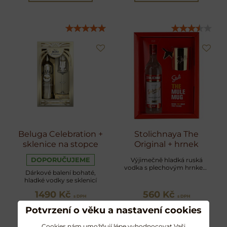
Beluga Celebration +
Stolichnaya The
sklenice na stopce
Original + hrnek
DOPORUČUJEME
Výjimečně hladká ruská
vodka s plechovým hrnkem
Dárkové balení bohaté,
na koktejl Moscow Mule
hladké vodky se sklenicí
1490 Kč
560 Kč
s DPH
s DPH
Potvrzení o věku a nastavení cookies
DO KOŠÍKU
Zobrazit
Cookies nám umožňují lépe vyhodnocovat Vaši