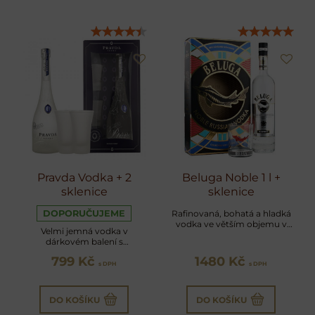
Pravda Vodka + 2
Beluga Noble 1 l +
sklenice
sklenice
DOPORUČUJEME
Rafinovaná, bohatá a hladká
vodka ve větším objemu v
Velmi jemná vodka v
dárkovém balení
dárkovém balení s
panákovými sklenicemi
799 Kč
1480 Kč
s DPH
s DPH
DO KOŠÍKU
DO KOŠÍKU