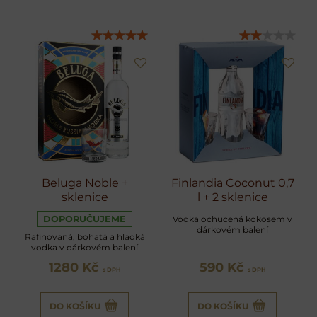
Beluga Noble +
Finlandia Coconut 0,7
sklenice
l + 2 sklenice
DOPORUČUJEME
Vodka ochucená kokosem v
dárkovém balení
Rafinovaná, bohatá a hladká
vodka v dárkovém balení
1280 Kč
590 Kč
s DPH
s DPH
DO KOŠÍKU
DO KOŠÍKU