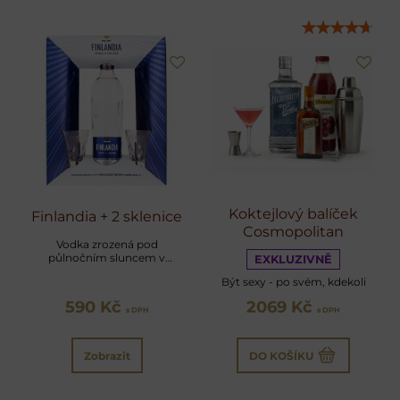
Koktejlový balíček
Finlandia + 2 sklenice
Cosmopolitan
Vodka zrozená pod
půlnočním sluncem v
EXKLUZIVNĚ
dárkovém balení
Být sexy - po svém, kdekoli
590 Kč
2069 Kč
s DPH
s DPH
Zobrazit
DO KOŠÍKU