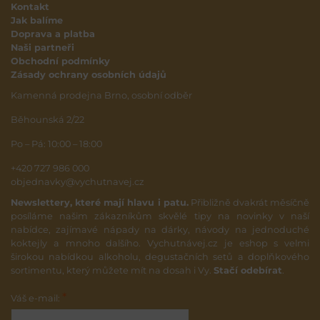
Kontakt
Jak balíme
Doprava a platba
Naši partneři
Obchodní podmínky
Zásady ochrany osobních údajů
Kamenná prodejna Brno, osobní odběr
Běhounská 2/22
Po – Pá: 10:00 – 18:00
+420 727 986 000
objednavky@vychutnavej.cz
Newslettery, které mají hlavu i patu.
Přibližně dvakrát měsíčně
posíláme našim zákazníkům skvělé tipy na novinky v naší
nabídce, zajímavé nápady na dárky, návody na jednoduché
koktejly a mnoho dalšího. Vychutnávej.cz je eshop s velmi
širokou nabídkou alkoholu, degustačních setů a doplňkového
sortimentu, který můžete mít na dosah i Vy.
Stačí odebírat
.
*
Váš e-mail: