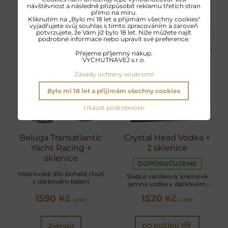
návštěvnost a následně přizpůsobit reklamu třetích stran
přímo na míru.
Kliknutím na „Bylo mi 18 let a přijimám všechny cookies"
vyjadřujete svůj souhlas s tímto zpracováním a zároveň
potvrzujete, že Vám již bylo 18 let. Níže můžete najít
podrobné informace nebo upravit své preference.
Přejeme příjemný nákup.
VYCHUTNAVEJ s.r.o.
Zásady ochrany soukromí
Bylo mi 18 let a přijimám všechny cookies
Ukázat podrobnosti
Beluga Transatlantic
Crystal Head Vodka +
Yacht Racing +
2 sklenice
sklenice
DOPORUČUJEME
Mistrovské dílo bohaté chuti
Sladce vanilková, krémově
v dárkovém balení
jemná vodka v dárkovém
balení
1590 Kč
1520 Kč
s DPH
s DPH
Zobrazit
DO KOŠÍKU