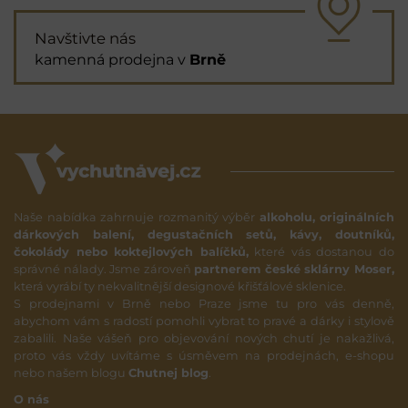
Navštivte nás
kamenná prodejna v
Brně
Naše nabídka zahrnuje rozmanitý výběr
alkoholu, originálních
dárkových balení, degustačních setů, kávy, doutníků,
čokolády nebo koktejlových balíčků,
které vás dostanou do
správné nálady. Jsme zároveň
partnerem české sklárny Moser,
která vyrábí ty nekvalitnější designové křišťálové sklenice.
S prodejnami v Brně nebo Praze jsme tu pro vás denně,
abychom vám s radostí pomohli vybrat to pravé a dárky i stylově
zabalili. Naše vášeň pro objevování nových chutí je nakažlivá,
proto vás vždy uvítáme s úsměvem na prodejnách, e-shopu
nebo našem blogu
Chutnej blog
.
O nás