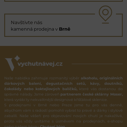
Navštivte nás
kamenná prodejna v
Brně
Naše nabídka zahrnuje rozmanitý výběr
alkoholu, originálních
dárkových balení, degustačních setů, kávy, doutníků,
čokolády nebo koktejlových balíčků,
které vás dostanou do
správné nálady. Jsme zároveň
partnerem české sklárny Moser,
která vyrábí ty nekvalitnější designové křišťálové sklenice.
S prodejnami v Brně nebo Praze jsme tu pro vás denně,
abychom vám s radostí pomohli vybrat to pravé a dárky i stylově
zabalili. Naše vášeň pro objevování nových chutí je nakažlivá,
proto vás vždy uvítáme s úsměvem na prodejnách, e-shopu
nebo našem blogu
Chutnej blog
.