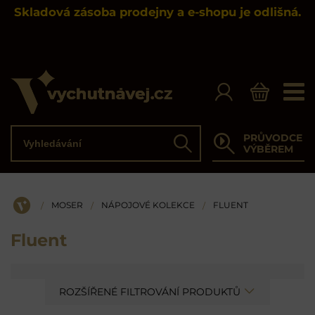
Skladová zásoba prodejny a e-shopu je odlišná.
Vyhledávání
PRŮVODCE
Hledat
VÝBĚREM
MOSER
NÁPOJOVÉ KOLEKCE
FLUENT
/
/
/
ÚVOD
Fluent
ROZŠÍŘENÉ FILTROVÁNÍ PRODUKTŮ