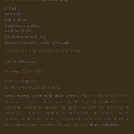
O nás
Kontakt
Jak balíme
Doprava a platba
Naši partneři
Obchodní podmínky
Zásady ochrany osobních údajů
Kamenná prodejna Brno, osobní odběr
Běhounská 2/22
Po – Pá: 10:00 – 18:00
+420 727 986 000
objednavky@vychutnavej.cz
Newslettery, které mají hlavu i patu.
Přibližně dvakrát měsíčně
posíláme našim zákazníkům skvělé tipy na novinky v naší
nabídce, zajímavé nápady na dárky, návody na jednoduché
koktejly a mnoho dalšího. Vychutnávej.cz je eshop s velmi
širokou nabídkou alkoholu, degustačních setů a doplňkového
sortimentu, který můžete mít na dosah i Vy.
Stačí odebírat
.