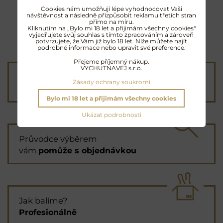
Cookies nám umožňují lépe vyhodnocovat Vaši
návštěvnost a následně přizpůsobit reklamu třetích stran
přímo na míru.
Kliknutím na „Bylo mi 18 let a přijimám všechny cookies"
vyjadřujete svůj souhlas s tímto zpracováním a zároveň
potvrzujete, že Vám již bylo 18 let. Níže můžete najít
podrobné informace nebo upravit své preference.
Přejeme příjemný nákup.
VYCHUTNAVEJ s.r.o.
Poštovné od 90 Kč
Zásady ochrany soukromí
nebo
ZDARMA
od 4000 Kč
Bylo mi 18 let a přijimám všechny cookies
Ukázat podrobnosti
Průvodce výběrem
vám
pomůže s objednávkou
Jak balíme?
Profesionálně