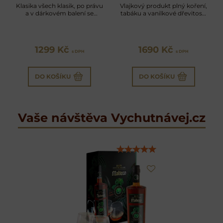
Klasika všech klasik, po právu
Vlajkový produkt plný koření,
a v dárkovém balení se
tabáku a vanilkové dřevitosti
skleničkami
se sklenicemi
1299 Kč
1690 Kč
s DPH
s DPH
DO KOŠÍKU
DO KOŠÍKU
Vaše návštěva Vychutnávej.cz