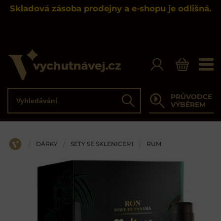
Skladová zásoba prodejny a e-shopu je odlišná.
Vyhledávání
PRŮVODCE
Hledat
VÝBĚREM
DÁRKY
SETY SE SKLENICEMI
RUM
/
/
/
ÚVOD