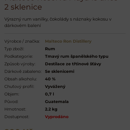
2 sklenice
Výrazný rum vanilky, čokolády s náznaky kokosu v
dárkovém balení
Výrobce / značka:
Malteco Ron Distillery
Typ zboží:
Rum
Podkategorie:
Tmavý rum španělského typu
Způsob výroby:
Destilace ze třtinové šťávy
Dárkově zabaleno:
Se sklenicemi
Obsah alkoholu:
40 %
Chuťový profil:
Vyvážený
Objem:
0,7 l
Původ:
Guatemala
Hmotnost:
2.2 kg
Dostupnost:
Vyprodáno