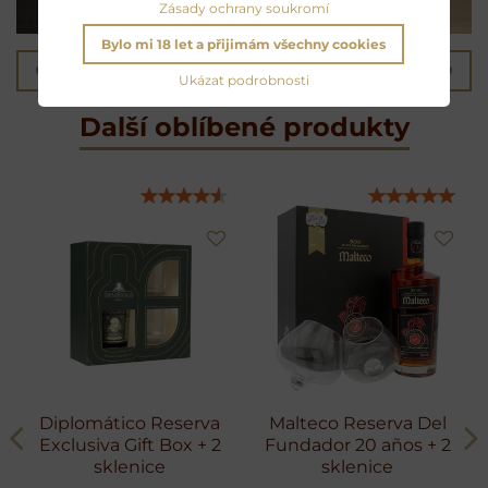
Zásady ochrany soukromí
Bylo mi 18 let a přijimám všechny cookies
Předchozí produkt
Následující produkt
Ukázat podrobnosti
Další oblíbené produkty
Diplomático Reserva
Malteco Reserva Del
Exclusiva Gift Box + 2
Fundador 20 años + 2
sklenice
sklenice