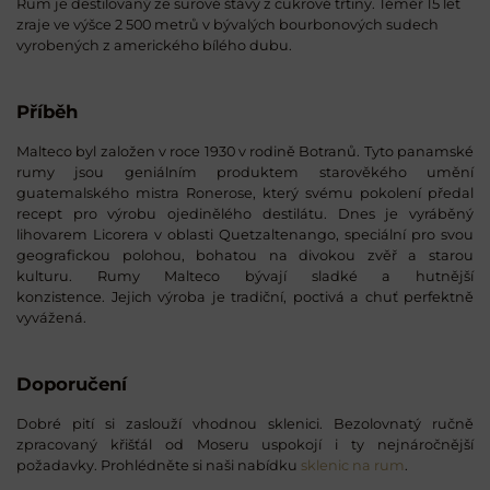
Rum je destilovaný ze surové šťávy z cukrové třtiny. Téměř 15 let
zraje ve výšce 2 500 metrů v bývalých bourbonových sudech
vyrobených z amerického bílého dubu.
Příběh
Malteco byl založen v roce 1930 v rodině Botranů. Tyto panamské
rumy jsou geniálním produktem starověkého umění
guatemalského mistra Ronerose, který svému pokolení předal
recept pro výrobu ojedinělého destilátu. Dnes je vyráběný
lihovarem Licorera v oblasti Quetzaltenango, speciální pro svou
geografickou polohou, bohatou na divokou zvěř a starou
kulturu. Rumy Malteco bývají sladké a hutnější
konzistence. Jejich výroba je tradiční, poctivá a chuť perfektně
vyvážená.
Doporučení
Dobré pití si zaslouží vhodnou sklenici. Bezolovnatý ručně
zpracovaný křišťál od Moseru uspokojí i ty nejnáročnější
požadavky. Prohlédněte si naši nabídku
sklenic na rum
.