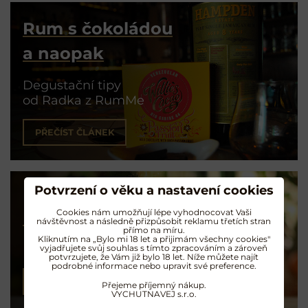
Rum s čokoládou
a naopak
Degustační tipy
od Radka z RumMe
PŘEČÍST ČLÁNEK
Potvrzení o věku a nastavení cookies
Cookies nám umožňují lépe vyhodnocovat Vaši
Koktejly na rumu
návštěvnost a následně přizpůsobit reklamu třetích stran
přímo na míru.
Kliknutím na „Bylo mi 18 let a přijimám všechny cookies"
Exotické opojení
vyjadřujete svůj souhlas s tímto zpracováním a zároveň
potvrzujete, že Vám již bylo 18 let. Níže můžete najít
podrobné informace nebo upravit své preference.
NAMÍCHAT KOKTEJL
Přejeme příjemný nákup.
VYCHUTNAVEJ s.r.o.