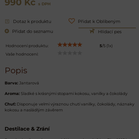
990 Kč
s DPH
Dotaz k produktu
Přidat k Oblíbeným
Přidat do seznamu
Hlídací pes
Hodnocení produktu:
5
/
5
(
1
x)
Vaše hodnocení:
Popis
Barva:
Jantarová
Aroma:
Sladké s krásnými stopami kokosu, vanilky a čokolády
Chuť:
Disponuje velmi výraznou chutí vanilky, čokolády, náznaky
kokosu a nasládlým závěrem
Destilace & Zrání