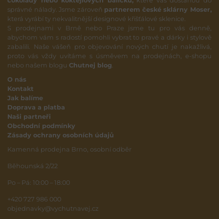
čokolády nebo koktejlových balíčků,
které vás dostanou do
správné nálady. Jsme zároveň
partnerem české sklárny Moser,
která vyrábí ty nekvalitnější designové křišťálové sklenice.
S prodejnami v Brně nebo Praze jsme tu pro vás denně,
abychom vám s radostí pomohli vybrat to pravé a dárky i stylově
zabalili. Naše vášeň pro objevování nových chutí je nakažlivá,
proto vás vždy uvítáme s úsměvem na prodejnách, e-shopu
nebo našem blogu
Chutnej blog
.
O nás
Kontakt
Jak balíme
Doprava a platba
Naši partneři
Obchodní podmínky
Zásady ochrany osobních údajů
Kamenná prodejna Brno, osobní odběr
Běhounská 2/22
Po – Pá: 10:00 – 18:00
+420 727 986 000
objednavky@vychutnavej.cz