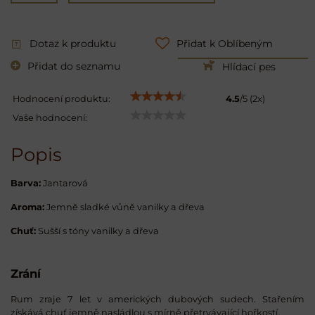
Dotaz k produktu
Přidat k Oblíbeným
Přidat do seznamu
Hlídací pes
Hodnocení produktu:
4.5
/
5
(
2
x)
Vaše hodnocení:
Popis
Barva:
Jantarová
Aroma:
Jemně sladké vůně vanilky a dřeva
Chuť:
Sušší s tóny vanilky a dřeva
Zrání
Rum zraje 7 let v amerických dubových sudech. Stařením
získává chuť jemně nasládlou s mírně přetrvávající hořkostí.