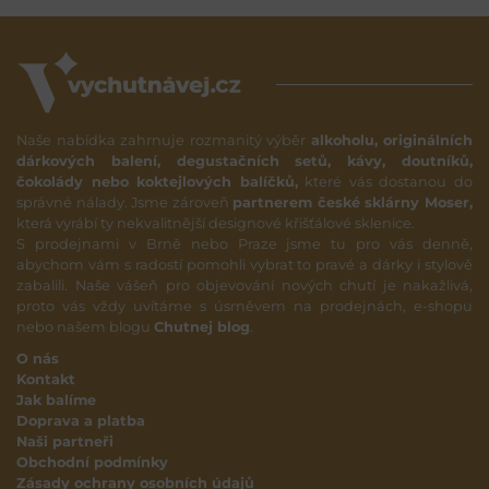
Naše nabídka zahrnuje rozmanitý výběr
alkoholu, originálních
dárkových balení, degustačních setů, kávy, doutníků,
čokolády nebo koktejlových balíčků,
které vás dostanou do
správné nálady. Jsme zároveň
partnerem české sklárny Moser,
která vyrábí ty nekvalitnější designové křišťálové sklenice.
S prodejnami v Brně nebo Praze jsme tu pro vás denně,
abychom vám s radostí pomohli vybrat to pravé a dárky i stylově
zabalili. Naše vášeň pro objevování nových chutí je nakažlivá,
proto vás vždy uvítáme s úsměvem na prodejnách, e-shopu
nebo našem blogu
Chutnej blog
.
O nás
Kontakt
Jak balíme
Doprava a platba
Naši partneři
Obchodní podmínky
Zásady ochrany osobních údajů