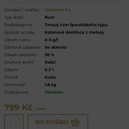
Výrobce / značka:
Varadero S.L.
Typ zboží:
Rum
Podkategorie:
Tmavý rum španělského typu
Způsob výroby:
Kolonová destilace z melasy
Obsah cukru:
0-5 g/l
Dárkově zabaleno:
Se sklenicí
Obsah alkoholu:
38 %
Chuťový profil:
Svěží
Objem:
0,7 l
Původ:
Kuba
Hmotnost:
1.8 kg
Dostupnost:
Skladem
799 Kč
s DPH
DO KOŠÍKU