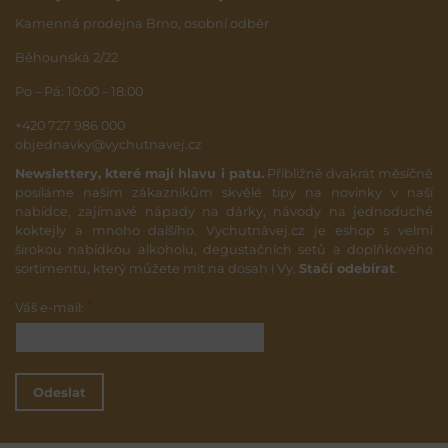
Kamenná prodejna Brno, osobní odběr
Běhounská 2/22
Po – Pá: 10:00 – 18:00
+420 727 986 000
objednavky@vychutnavej.cz
Newslettery, které mají hlavu i patu.
Přibližně dvakrát měsíčně
posíláme našim zákazníkům skvělé tipy na novinky v naší
nabídce, zajímavé nápady na dárky, návody na jednoduché
koktejly a mnoho dalšího. Vychutnávej.cz je eshop s velmi
širokou nabídkou alkoholu, degustačních setů a doplňkového
sortimentu, který můžete mít na dosah i Vy.
Stačí odebírat
.
*
Váš e-mail:
Odeslat