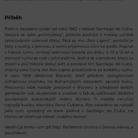
Příběh
Palírna Varadero vyrábí od roku 1862 v oblasti Santiago de Cuba.
Nazývá se také „průmyslový", protože pochází z melasy vzniklé
zpracováním cukrové třtiny. Říká se mu „Ron Ligero", protože je
čistý a suchý, s jemnou a velmi příjemnou vůní na patře. Poprvé
v historii rumu vznikají stárnoucí baterie po dobu 5, 10 a 15 let a
stárnutí rumu se rodí v jeho palírně. Jedná se o produkt, který za
století a půl historie dobyl svět a proslavil tím Santiago de Cuba,
známý jako Cuna del Ron Ligero považována za kolébku rumu.
V roce 1959 dědicové Bacardi, kteří předtím zaregistrovali
ochrannou známku na Bahamských ostrovech, opustili Kubu.
Pracovníci však nadále pracovali v lihovaru a předávali dalším
generacím své zkušenosti a znalosti a tak se udržovalo dědictví
současných kubánských mistrů Ronero. Ti nadále zaručují
nejvyšší kvalitu slavného Rona Cubana. Ron Varadero se narodil
jako rum vyráběný ve staré palírně v Santiagu de Cuba, na
kterou se vztahuje odkaz „rudého slunce".
Ideální je tento rum pít čistý. Perfektně chutná s černou kávou a
doutníkem.