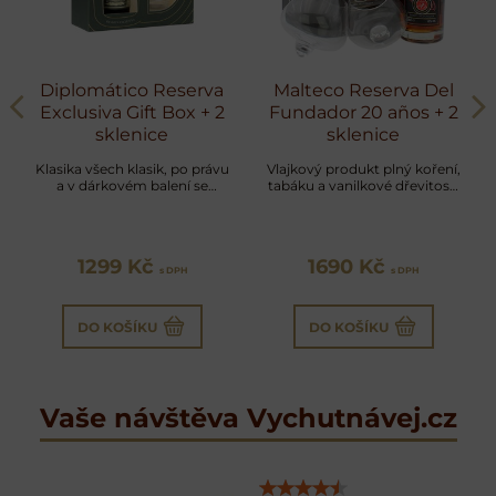
Diplomático Reserva
Malteco Reserva Del
Exclusiva Gift Box + 2
Fundador 20 años + 2
sklenice
sklenice
Klasika všech klasik, po právu
Vlajkový produkt plný koření,
a v dárkovém balení se
tabáku a vanilkové dřevitosti
skleničkami
se sklenicemi
1299 Kč
1690 Kč
s DPH
s DPH
DO KOŠÍKU
DO KOŠÍKU
Vaše návštěva Vychutnávej.cz