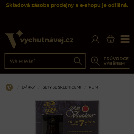
Skladová zásoba prodejny a e-shopu je odlišná.
Vyhledávání
PRŮVODCE
Hledat
VÝBĚREM
DÁRKY
SETY SE SKLENICEMI
RUM
/
/
/
ÚVOD