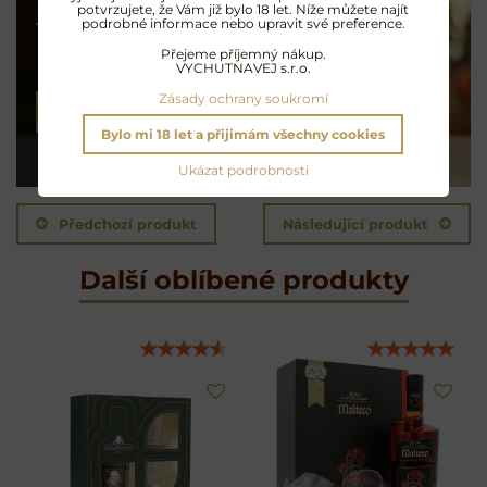
Koktejly na rumu
potvrzujete, že Vám již bylo 18 let. Níže můžete najít
podrobné informace nebo upravit své preference.
Přejeme příjemný nákup.
Exotické opojení
VYCHUTNAVEJ s.r.o.
Zásady ochrany soukromí
NAMÍCHAT KOKTEJL
Bylo mi 18 let a přijimám všechny cookies
Ukázat podrobnosti
Předchozí produkt
Následující produkt
Další oblíbené produkty