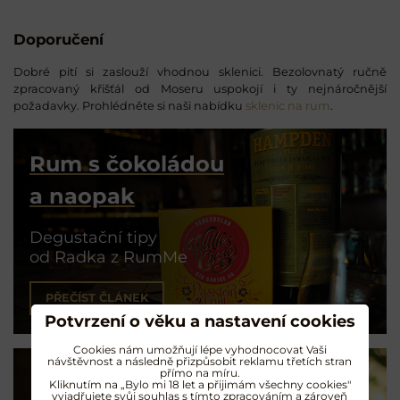
Doporučení
Dobré pití si zaslouží vhodnou sklenici. Bezolovnatý ručně
zpracovaný křišťál od Moseru uspokojí i ty nejnáročnější
požadavky. Prohlédněte si naši nabídku
sklenic na rum
.
Rum s čokoládou
a naopak
Degustační tipy
od Radka z RumMe
PŘEČÍST ČLÁNEK
Potvrzení o věku a nastavení cookies
Cookies nám umožňují lépe vyhodnocovat Vaši
návštěvnost a následně přizpůsobit reklamu třetích stran
přímo na míru.
Kliknutím na „Bylo mi 18 let a přijimám všechny cookies"
vyjadřujete svůj souhlas s tímto zpracováním a zároveň