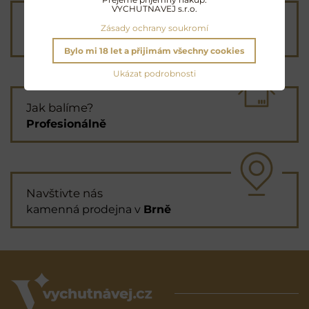
VYCHUTNAVEJ s.r.o.
Průvodce výběrem
Zásady ochrany soukromí
vám
pomůže s objednávkou
Bylo mi 18 let a přijimám všechny cookies
Ukázat podrobnosti
Jak balíme?
Profesionálně
Navštivte nás
kamenná prodejna v
Brně