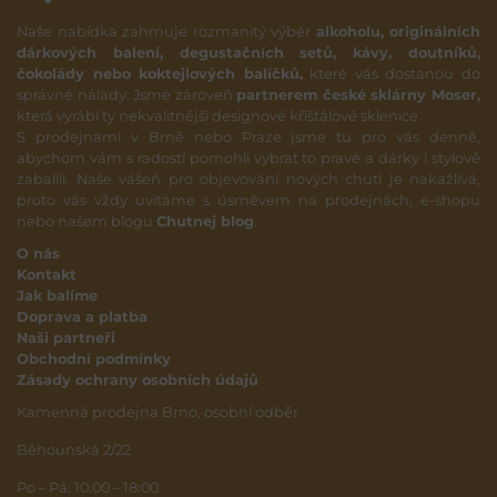
Naše nabídka zahrnuje rozmanitý výběr
alkoholu, originálních
dárkových balení, degustačních setů, kávy, doutníků,
čokolády nebo koktejlových balíčků,
které vás dostanou do
správné nálady. Jsme zároveň
partnerem české sklárny Moser,
která vyrábí ty nekvalitnější designové křišťálové sklenice.
S prodejnami v Brně nebo Praze jsme tu pro vás denně,
abychom vám s radostí pomohli vybrat to pravé a dárky i stylově
zabalili. Naše vášeň pro objevování nových chutí je nakažlivá,
proto vás vždy uvítáme s úsměvem na prodejnách, e-shopu
nebo našem blogu
Chutnej blog
.
O nás
Kontakt
Jak balíme
Doprava a platba
Naši partneři
Obchodní podmínky
Zásady ochrany osobních údajů
Kamenná prodejna Brno, osobní odběr
Běhounská 2/22
Po – Pá: 10:00 – 18:00