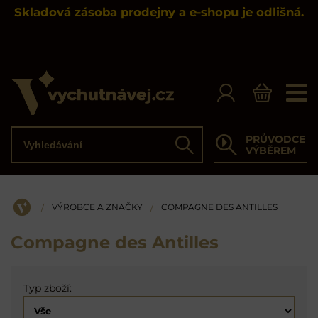
Skladová zásoba prodejny a e-shopu je odlišná.
Vyhledávání
PRŮVODCE
Hledat
VÝBĚREM
VÝROBCE A ZNAČKY
COMPAGNE DES ANTILLES
/
/
ÚVOD
Compagne des Antilles
Typ zboží: