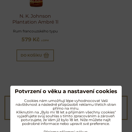
N. K. Johnson
Plantation Ambré 1l
Rum francouzského typu
579 Kč
s DPH
DO KOŠÍKU
Potvrzení o věku a nastavení cookies
Cookies nám umožňují lépe vyhodnocovat Vaši
Poštovné od 90 Kč
návštěvnost a následně přizpůsobit reklamu třetích stran
přímo na míru.
nebo
ZDARMA
od 4000 Kč
Kliknutím na „Bylo mi 18 let a přijimám všechny cookies"
vyjadřujete svůj souhlas s tímto zpracováním a zároveň
potvrzujete, že Vám již bylo 18 let. Níže můžete najít
podrobné informace nebo upravit své preference.
Přejeme příjemný nákup.