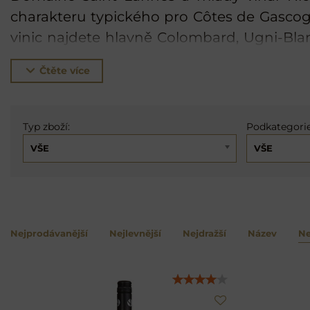
charakteru typického pro Côtes de Gascog
vinic najdete hlavně Colombard, Ugni-Bla
Cabernet Franc a Cabernete Sauvignon.
Čtěte více
Typ zboží:
Podkategorie
VŠE
VŠE
Nejprodávanější
Nejlevnější
Nejdražší
Název
Ne