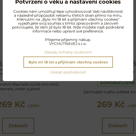
Potvrzení o věku a nastavení cookies
Cookies nám umožňují lépe vyhodnocovat Vaši návštěvnost
a následně přizpůsobit reklamu třetích stran přímo na míru.
Kliknutím na „Bylo mi 18 let a přijimám všechny cookies"
vyjadřujete svůj souhlas s tímto zpracováním a zároveň
potvrzujete, že Vám již bylo 18 let. Níže můžete najít podrobné
informace nebo upravit své preference.
Přejeme příjemný nákup.
outube jsou blokovány Volbami 
VYCHUTNAVEJ s.r.o.
Zásady ochrany soukromí
Přejete si načíst Youtube video?
 Lannes Rosé Les
Saint Lannes B
Bylo mi 18 let a přijimám všechny cookies
Coquelicots
Signature
Ukázat podrobnosti
Povolit a zapamatovat - souhlas s druh
DOPORUČUJEME
enzivní šťavnaté suché víno tónů
aramelu, malin a jahod
Zamilujete si jeho svěžest a 
Otevřít video v novém okně
269 Kč
269 Kč
s DPH
s D
Zobrazit
Zobrazit