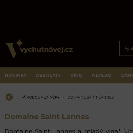
Vyhled
NOVINKY
DESTILÁTY
VÍNO
NEALKO
DÁR
VÝROBCE A ZNAČKY
DOMAINE SAINT LANNES
/
/
ÚVOD
Domaine Saint Lannes
Domaine Saint Lannes a mladý vinař Nicol