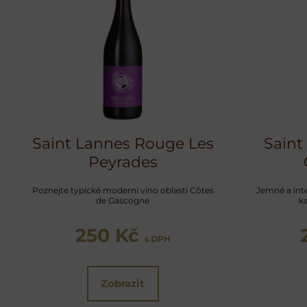
Videa Y
Saint Lannes Rouge Les
Saint
Peyrades
Povolit jednou
Poznejte typické moderní víno oblasti Côtes
Jemné a int
de Gascogne
k
250 Kč
s DPH
Zobrazit