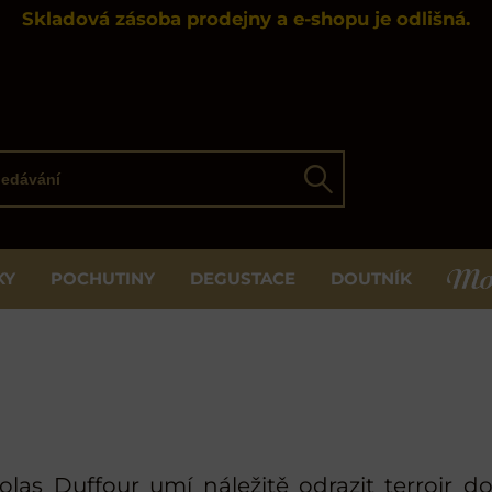
Skladová zásoba prodejny a e-shopu je odlišná.
ávání
Hledat
KY
POCHUTINY
DEGUSTACE
DOUTNÍK
MOS
as Duffour umí náležitě odrazit terroir do