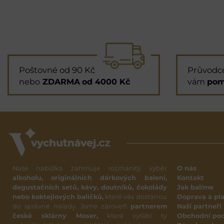
Poštovné od 90 Kč
Průvodc
nebo
ZDARMA
od 4000 Kč
vám
pom
Naše nabídka zahrnuje rozmanitý výběr
O nás
alkoholu, originálních dárkových balení,
Kontakt
degustačních setů, kávy, doutníků, čokolády
Jak balíme
nebo koktejlových balíčků,
které vás dostanou
Doprava a pl
do správné nálady. Jsme zároveň
partnerem
Naši partneři
české sklárny Moser,
která vyrábí ty
Obchodní po