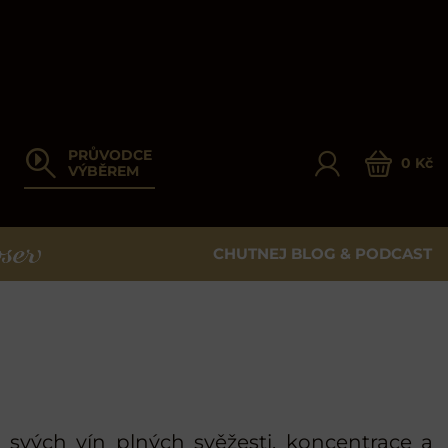
PRŮVODCE
0 Kč
VÝBĚREM
CHUTNEJ BLOG & PODCAST
ER
 svých vín plných svěžesti, koncentrace a