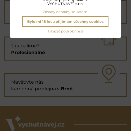
VYCHUTNAVEJ s.r.o.
Průvodce výběrem
Zásady ochrany soukromí
vám
pomůže s objednávkou
Bylo mi 18 let a přijimám všechny cookies
Ukázat podrobnosti
Jak balíme?
Profesionálně
Navštivte nás
kamenná prodejna v
Brně