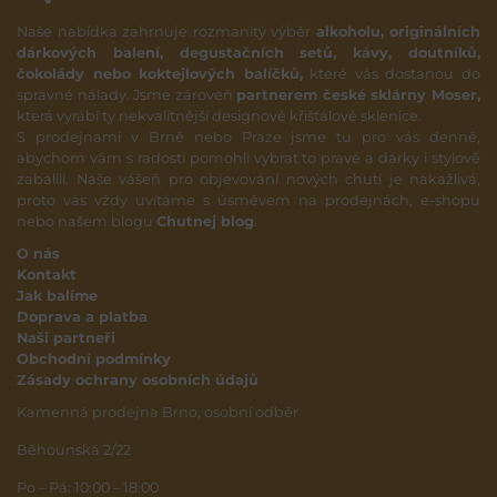
Naše nabídka zahrnuje rozmanitý výběr
alkoholu, originálních
dárkových balení, degustačních setů, kávy, doutníků,
čokolády nebo koktejlových balíčků,
které vás dostanou do
správné nálady. Jsme zároveň
partnerem české sklárny Moser,
která vyrábí ty nekvalitnější designové křišťálové sklenice.
S prodejnami v Brně nebo Praze jsme tu pro vás denně,
abychom vám s radostí pomohli vybrat to pravé a dárky i stylově
zabalili. Naše vášeň pro objevování nových chutí je nakažlivá,
proto vás vždy uvítáme s úsměvem na prodejnách, e-shopu
nebo našem blogu
Chutnej blog
.
O nás
Kontakt
Jak balíme
Doprava a platba
Naši partneři
Obchodní podmínky
Zásady ochrany osobních údajů
Kamenná prodejna Brno, osobní odběr
Běhounská 2/22
Po – Pá: 10:00 – 18:00