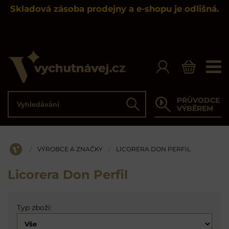
Skladová zásoba prodejny a e-shopu je odlišná.
Vyhledávání
PRŮVODCE
Hledat
VÝBĚREM
VÝROBCE A ZNAČKY
LICORERA DON PERFIL
/
/
ÚVOD
Licorera Don Perfil
Typ zboží: