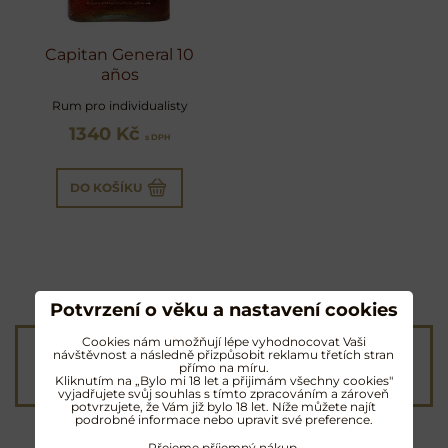
Capitan General 10
años
Rum pro individualisty
1340 Kč
s DPH
DO KOŠÍKU
Potvrzení o věku a nastavení cookies
Cookies nám umožňují lépe vyhodnocovat Vaši
Poštovné od 90 Kč
návštěvnost a následně přizpůsobit reklamu třetích stran
přímo na míru.
nebo
ZDARMA
od 4000 Kč
Kliknutím na „Bylo mi 18 let a přijimám všechny cookies"
vyjadřujete svůj souhlas s tímto zpracováním a zároveň
potvrzujete, že Vám již bylo 18 let. Níže můžete najít
podrobné informace nebo upravit své preference.
Přejeme příjemný nákup.