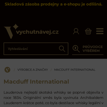
Skladová zásoba prodejny a e-shopu je odlišná.
Vyhledávání
PRŮVODCE
Hledat
VÝBĚREM
VÝROBCE A ZNAČKY
MACDUFF INTERNATIONAL
/
/
ÚVOD
Macduff International
Lauderova nejlepší skotská whisky se poprvé objevila v
roce 1834. Originální směs byla vyvinuta Archibaldem
Lauderem krátce poté, co byla destilace whisky legální v