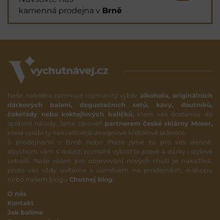
kamenná prodejna v
Brně
Naše nabídka zahrnuje rozmanitý výběr
alkoholu, originálních
dárkových balení, degustačních setů, kávy, doutníků,
čokolády nebo koktejlových balíčků,
které vás dostanou do
správné nálady. Jsme zároveň
partnerem české sklárny Moser,
která vyrábí ty nekvalitnější designové křišťálové sklenice.
S prodejnami v Brně nebo Praze jsme tu pro vás denně,
abychom vám s radostí pomohli vybrat to pravé a dárky i stylově
zabalili. Naše vášeň pro objevování nových chutí je nakažlivá,
proto vás vždy uvítáme s úsměvem na prodejnách, e-shopu
nebo našem blogu
Chutnej blog
.
O nás
Kontakt
Jak balíme