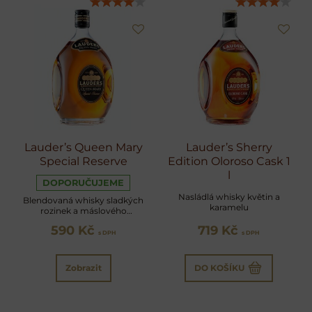
Lauder’s Queen Mary
Lauder’s Sherry
Special Reserve
Edition Oloroso Cask 1
l
DOPORUČUJEME
Nasládlá whisky květin a
Blendovaná whisky sladkých
karamelu
rozinek a máslového
karamelu
590 Kč
719 Kč
s DPH
s DPH
Zobrazit
DO KOŠÍKU