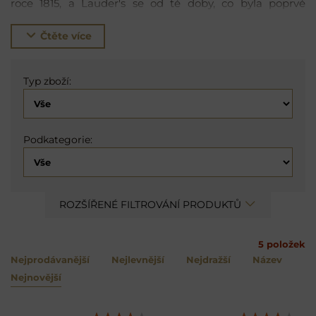
roce 1815, a Lauder's se od té doby, co byla poprvé
vyrobena před více než 175 lety ve skotském Glasgow,
změnila jen málo.
Čtěte více
Typ zboží:
Podkategorie:
ROZŠÍŘENÉ FILTROVÁNÍ PRODUKTŮ
5
položek
Nejprodávanější
Nejlevnější
Nejdražší
Název
Nejnovější