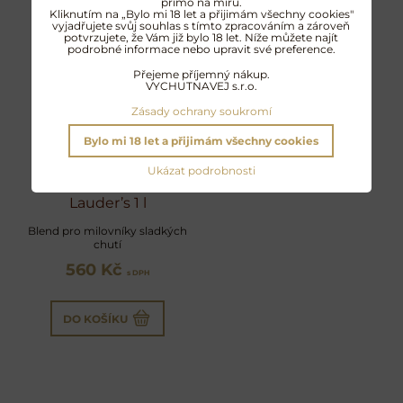
přímo na míru.
Kliknutím na „Bylo mi 18 let a přijimám všechny cookies"
vyjadřujete svůj souhlas s tímto zpracováním a zároveň
potvrzujete, že Vám již bylo 18 let. Níže můžete najít
podrobné informace nebo upravit své preference.
Přejeme příjemný nákup.
VYCHUTNAVEJ s.r.o.
Zásady ochrany soukromí
Bylo mi 18 let a přijimám všechny cookies
Ukázat podrobnosti
Lauder’s 1 l
Blend pro milovníky sladkých
chutí
560 Kč
s DPH
DO KOŠÍKU