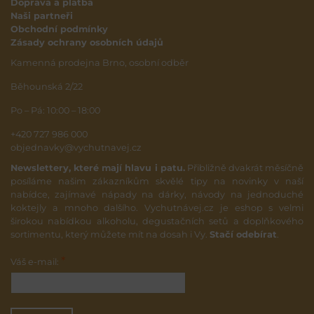
Doprava a platba
Naši partneři
Obchodní podmínky
Zásady ochrany osobních údajů
Kamenná prodejna Brno, osobní odběr
Běhounská 2/22
Po – Pá: 10:00 – 18:00
+420 727 986 000
objednavky@vychutnavej.cz
Newslettery, které mají hlavu i patu.
Přibližně dvakrát měsíčně
posíláme našim zákazníkům skvělé tipy na novinky v naší
nabídce, zajímavé nápady na dárky, návody na jednoduché
koktejly a mnoho dalšího. Vychutnávej.cz je eshop s velmi
širokou nabídkou alkoholu, degustačních setů a doplňkového
sortimentu, který můžete mít na dosah i Vy.
Stačí odebírat
.
*
Váš e-mail: