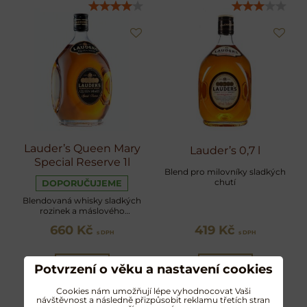
Lauder’s Queen Mary
Lauder’s 0,7 l
Special Reserve 1l
Blend pro milovníky sladkých
chutí
DOPORUČUJEME
Blendovaná whisky sladkých
rozinek a máslového
karamelu
660 Kč
419 Kč
s DPH
s DPH
Potvrzení o věku a nastavení cookies
Zobrazit
Zobrazit
Cookies nám umožňují lépe vyhodnocovat Vaši
návštěvnost a následně přizpůsobit reklamu třetích stran