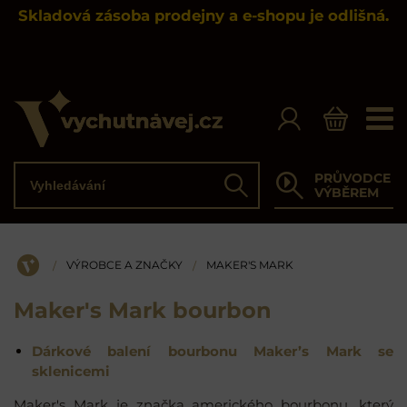
Skladová zásoba prodejny a e-shopu je odlišná.
Vyhledávání
PRŮVODCE
Hledat
VÝBĚREM
VÝROBCE A ZNAČKY
MAKER'S MARK
/
/
ÚVOD
Maker's Mark bourbon
Dárkové balení bourbonu Maker’s Mark se
sklenicemi
Maker's Mark je značka amerického bourbonu, který