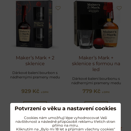
Maker’s Mark + 2
Maker’s Mark +
sklenice
sklenice s formou na
led
Dárkové balení bourbon s
nádhernými prameny medu
Dárkové balení bourbonu s
nádhernými prameny medu
929 Kč
779 Kč
s DPH
s DPH
Zobrazit
Zobrazit
Potvrzení o věku a nastavení cookies
Cookies nám umožňují lépe vyhodnocovat Vaši
návštěvnost a následně přizpůsobit reklamu třetích stran
přímo na míru.
Kliknutím na „Bylo mi 18 let a přijimám všechny cookies"