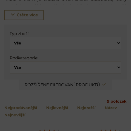
pochází a vyrábí se v Kentucky. Všechny láhve jsou již
přes 50 let vždy ručně zapečetěny červeným voskem -
Čtěte více
žádné dvě láhve nejsou stejné a nesou jméno, které
vymyslela žena Billa Samuelse.
Typ zboží:
Podkategorie:
ROZŠÍŘENÉ FILTROVÁNÍ PRODUKTŮ
9
položek
Nejprodávanější
Nejlevnější
Nejdražší
Název
Nejnovější