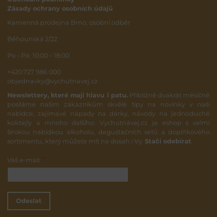
Zásady ochrany osobních údajů
Kamenná prodejna Brno, osobní odběr
Běhounská 2/22
Po – Pá: 10:00 – 18:00
+420 727 986 000
objednavky@vychutnavej.cz
Newslettery, které mají hlavu i patu.
Přibližně dvakrát měsíčně
posíláme našim zákazníkům skvělé tipy na novinky v naší
nabídce, zajímavé nápady na dárky, návody na jednoduché
koktejly a mnoho dalšího. Vychutnávej.cz je eshop s velmi
širokou nabídkou alkoholu, degustačních setů a doplňkového
sortimentu, který můžete mít na dosah i Vy.
Stačí odebírat
.
*
Váš e-mail:
Odeslat