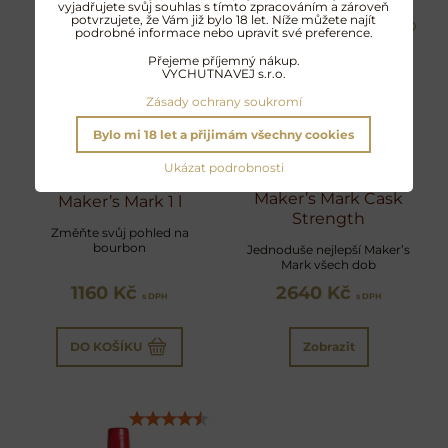
vyjadřujete svůj souhlas s tímto zpracováním a zároveň
potvrzujete, že Vám již bylo 18 let. Níže můžete najít
podrobné informace nebo upravit své preference.
Přejeme příjemný nákup.
VYCHUTNAVEJ s.r.o.
Zásady ochrany soukromí
Bylo mi 18 let a přijimám všechny cookies
Ukázat podrobnosti
Maker’s Mark Cask
Maker’s Mark 1 l
Strength
Změňte svůj pohled na
bourbon
Jednoduše nejlepší Maker’s
Mark všech dob
1160 Kč
2640 Kč
s DPH
s DPH
DO KOŠÍKU
Zobrazit