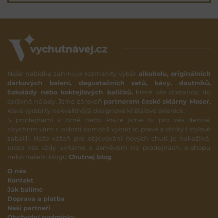
Naše nabídka zahrnuje rozmanitý výběr
alkoholu, originálních
dárkových balení, degustačních setů, kávy, doutníků,
čokolády nebo koktejlových balíčků,
které vás dostanou do
správné nálady. Jsme zároveň
partnerem české sklárny Moser,
která vyrábí ty nekvalitnější designové křišťálové sklenice.
S prodejnami v Brně nebo Praze jsme tu pro vás denně,
abychom vám s radostí pomohli vybrat to pravé a dárky i stylově
zabalili. Naše vášeň pro objevování nových chutí je nakažlivá,
proto vás vždy uvítáme s úsměvem na prodejnách, e-shopu
nebo našem blogu
Chutnej blog
.
O nás
Kontakt
Jak balíme
Doprava a platba
Naši partneři
Obchodní podmínky