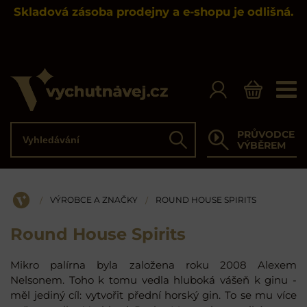
Skladová zásoba prodejny a e-shopu je odlišná.
Vyhledávání
PRŮVODCE
Hledat
VÝBĚREM
VÝROBCE A ZNAČKY
ROUND HOUSE SPIRITS
/
/
ÚVOD
Round House Spirits
Mikro palírna byla založena roku 2008 Alexem
Nelsonem. Toho k tomu vedla hluboká vášeň k ginu -
měl jediný cíl: vytvořit přední horský gin. To se mu více