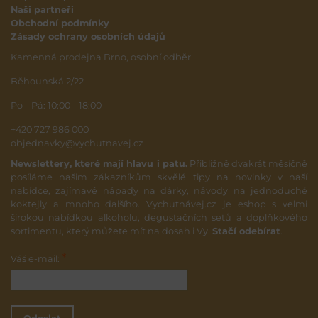
Naši partneři
Obchodní podmínky
Zásady ochrany osobních údajů
Kamenná prodejna Brno, osobní odběr
Běhounská 2/22
Po – Pá: 10:00 – 18:00
+420 727 986 000
objednavky@vychutnavej.cz
Newslettery, které mají hlavu i patu.
Přibližně dvakrát měsíčně
posíláme našim zákazníkům skvělé tipy na novinky v naší
nabídce, zajímavé nápady na dárky, návody na jednoduché
koktejly a mnoho dalšího. Vychutnávej.cz je eshop s velmi
širokou nabídkou alkoholu, degustačních setů a doplňkového
sortimentu, který můžete mít na dosah i Vy.
Stačí odebírat
.
*
Váš e-mail: