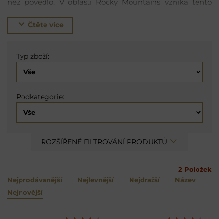
než povedlo. V oblasti Rocky Mountains vzniká tento
moderní destilát z botanik z celého světa. Jalovec si
pěstují však přímo v Coloradu. Za svou práci byl
Čtěte více
mnohokrát oceněn. Jeho gin byl znalci opětovně
označen za opravdu mimořádný.
Typ zboží:
Podkategorie:
ROZŠÍŘENÉ FILTROVÁNÍ PRODUKTŮ
2
Položek
Nejprodávanější
Nejlevnější
Nejdražší
Název
Nejnovější