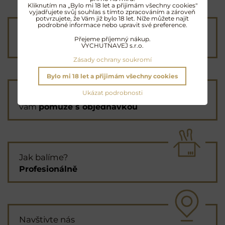
Kliknutím na „Bylo mi 18 let a přijimám všechny cookies"
vyjadřujete svůj souhlas s tímto zpracováním a zároveň
potvrzujete, že Vám již bylo 18 let. Níže můžete najít
podrobné informace nebo upravit své preference.
Poštovné od 90 Kč
Přejeme příjemný nákup.
nebo
ZDARMA
od 4000 Kč
VYCHUTNAVEJ s.r.o.
Zásady ochrany soukromí
Bylo mi 18 let a přijimám všechny cookies
Ukázat podrobnosti
Průvodce výběrem
vám
pomůže s objednávkou
Jak balíme?
Profesionálně
Navštivte nás