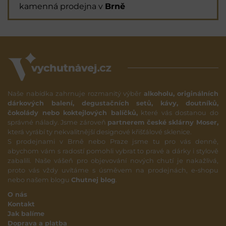
kamenná prodejna v
Brně
Naše nabídka zahrnuje rozmanitý výběr
alkoholu, originálních
dárkových balení, degustačních setů, kávy, doutníků,
čokolády nebo koktejlových balíčků,
které vás dostanou do
správné nálady. Jsme zároveň
partnerem české sklárny Moser,
která vyrábí ty nekvalitnější designové křišťálové sklenice.
S prodejnami v Brně nebo Praze jsme tu pro vás denně,
abychom vám s radostí pomohli vybrat to pravé a dárky i stylově
zabalili. Naše vášeň pro objevování nových chutí je nakažlivá,
proto vás vždy uvítáme s úsměvem na prodejnách, e-shopu
nebo našem blogu
Chutnej blog
.
O nás
Kontakt
Jak balíme
Doprava a platba