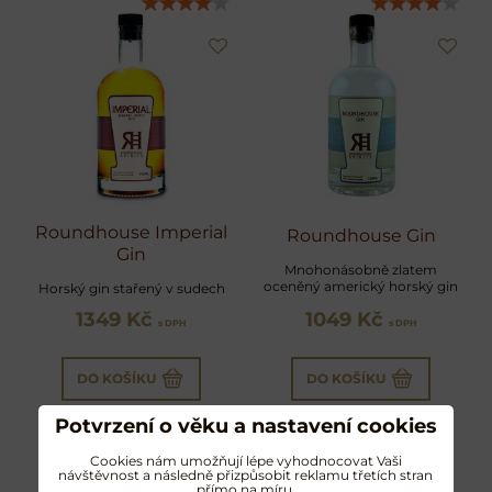
Roundhouse Imperial
Roundhouse Gin
Gin
Mnohonásobně zlatem
oceněný americký horský gin
Horský gin stařený v sudech
1349 Kč
1049 Kč
s DPH
s DPH
DO KOŠÍKU
DO KOŠÍKU
Potvrzení o věku a nastavení cookies
Cookies nám umožňují lépe vyhodnocovat Vaši
návštěvnost a následně přizpůsobit reklamu třetích stran
přímo na míru.