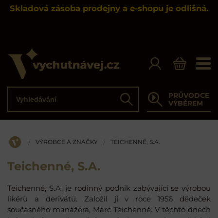
Skladová zásoba prodejny a e-shopu je odlišná.
Vyhledávání
PRŮVODCE
Hledat
VÝBĚREM
VÝROBCE A ZNAČKY
TEICHENNÉ, S.A.
/
/
ÚVOD
Teichenné, S.A.
Teichenné, S.A. je rodinný podnik zabývající se výrobou
likérů a derivátů. Založil ji v roce 1956 dědeček
současného manažera, Marc Teichenné. V těchto dnech