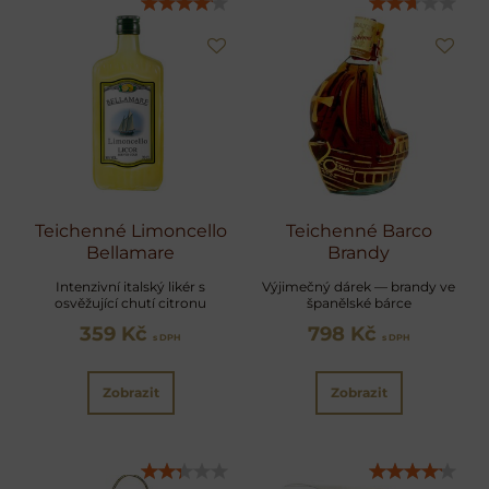
Teichenné Limoncello
Teichenné Barco
Bellamare
Brandy
Intenzivní italský likér s
Výjimečný dárek — brandy ve
osvěžující chutí citronu
španělské bárce
359 Kč
798 Kč
s DPH
s DPH
Zobrazit
Zobrazit