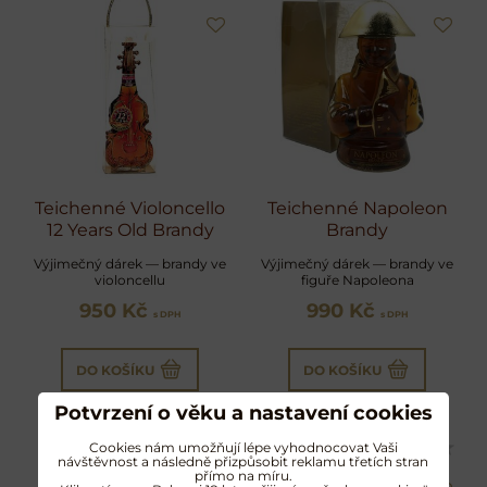
Teichenné Violoncello
Teichenné Napoleon
12 Years Old Brandy
Brandy
Výjimečný dárek — brandy ve
Výjimečný dárek — brandy ve
violoncellu
figuře Napoleona
950 Kč
990 Kč
s DPH
s DPH
DO KOŠÍKU
DO KOŠÍKU
Potvrzení o věku a nastavení cookies
Cookies nám umožňují lépe vyhodnocovat Vaši
návštěvnost a následně přizpůsobit reklamu třetích stran
přímo na míru.