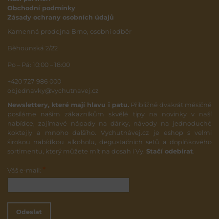
Obchodní podmínky
Zásady ochrany osobních údajů
Kamenná prodejna Brno, osobní odběr
Běhounská 2/22
Po – Pá: 10:00 – 18:00
+420 727 986 000
objednavky@vychutnavej.cz
Newslettery, které mají hlavu i patu.
Přibližně dvakrát měsíčně
posíláme našim zákazníkům skvělé tipy na novinky v naší
nabídce, zajímavé nápady na dárky, návody na jednoduché
koktejly a mnoho dalšího. Vychutnávej.cz je eshop s velmi
širokou nabídkou alkoholu, degustačních setů a doplňkového
sortimentu, který můžete mít na dosah i Vy.
Stačí odebírat
.
*
Váš e-mail:
Odeslat