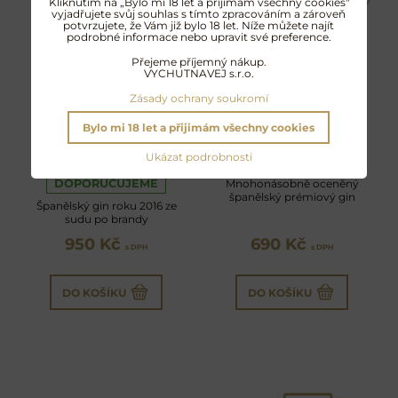
Kliknutím na „Bylo mi 18 let a přijimám všechny cookies"
vyjadřujete svůj souhlas s tímto zpracováním a zároveň
potvrzujete, že Vám již bylo 18 let. Níže můžete najít
podrobné informace nebo upravit své preference.
Přejeme příjemný nákup.
VYCHUTNAVEJ s.r.o.
Zásady ochrany soukromí
Bylo mi 18 let a přijimám všechny cookies
Level Gin Reserve
Level Gin Premium
Ukázat podrobnosti
DOPORUČUJEME
Mnohonásobně oceněný
španělský prémiový gin
Španělský gin roku 2016 ze
sudu po brandy
950 Kč
690 Kč
s DPH
s DPH
DO KOŠÍKU
DO KOŠÍKU