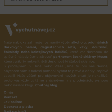
Naše nabídka zahrnuje rozmanitý výběr
alkoholu, originálních
dárkových balení, degustačních setů, kávy, doutníků,
čokolády nebo koktejlových balíčků,
které vás dostanou do
správné nálady. Jsme zároveň
partnerem české sklárny Moser,
která vyrábí ty nekvalitnější designové křišťálové sklenice.
S prodejnami v Brně nebo Praze jsme tu pro vás denně,
abychom vám s radostí pomohli vybrat to pravé a dárky i stylově
zabalili. Naše vášeň pro objevování nových chutí je nakažlivá,
proto vás vždy uvítáme s úsměvem na prodejnách, e-shopu
nebo našem blogu
Chutnej blog
.
O nás
Kontakt
Jak balíme
Doprava a platba
Naši partneři