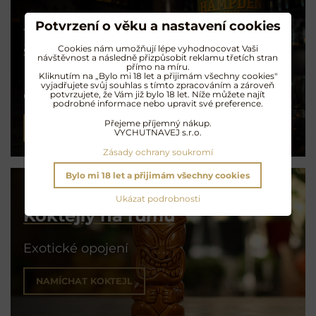
Rum s čokoládou
Potvrzení o věku a nastavení cookies
a naopak
Cookies nám umožňují lépe vyhodnocovat Vaši
návštěvnost a následně přizpůsobit reklamu třetích stran
přímo na míru.
Kliknutím na „Bylo mi 18 let a přijimám všechny cookies"
Degustační tipy
vyjadřujete svůj souhlas s tímto zpracováním a zároveň
od Radka z RumMe
potvrzujete, že Vám již bylo 18 let. Níže můžete najít
podrobné informace nebo upravit své preference.
Přejeme příjemný nákup.
PŘEČÍST ČLÁNEK
VYCHUTNAVEJ s.r.o.
Zásady ochrany soukromí
Bylo mi 18 let a přijimám všechny cookies
Ukázat podrobnosti
Koktejly na rumu
Exotické opojení
NAMÍCHAT KOKTEJL