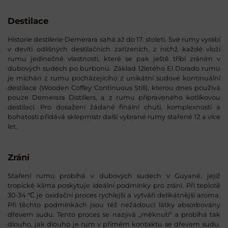
Destilace
Historie destilerie Demerara sahá až do 17. století. Své rumy vyrábí
v devíti odlišných destilačních zařízeních, z nichž každé vloží
rumu jedinečné vlastnosti, které se pak ještě tříbí zráním v
dubových sudech po burbonu. Základ 12letého El Dorado rumu
je míchán z rumu pocházejícího z unikátní sudové kontinuální
destilace (Wooden Coffey Continuous Still), kterou dnes používá
pouze Demerara Distillers, a z rumu připraveného kotlíkovou
destilací. Pro dosažení žádané finální chuti, komplexnosti a
bohatosti přidává sklepmistr další vybrané rumy stařené 12 a více
let.
Zrání
Staření rumu probíhá v dubových sudech v Guyaně, jejíž
tropické klima poskytuje ideální podmínky pro zrání. Při teplotě
30-34 °С je oxidační proces rychlejší a vytváří delikátnější aroma.
Při těchto podmínkách jsou též nežádoucí látky absorbovány
dřevem sudu. Tento proces se nazývá „měknutí" a probíhá tak
dlouho, jak dlouho je rum v přímém kontaktu se dřevem sudu.