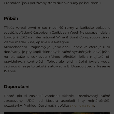
Pro staření jsou používány starší dubové sudy po bourbonu.
Příběh
Třikrát vyhrál první místo mezi 40 rumy z karibské oblasti v
soutěži pořádané časopisem Caribbean Week Newspaper, dále v
Londýně 2012 na International Wine & Spirit Competition získal
Zlatou medaili - nejlepší ve své kategorii.
Mimochodem – zajímavý je i jeho obal. Lahev, ve které je rum
dodávaný, je prý kopií skleněných ručně vyráběných lahví, jež si
na plantáže s cukrovou třtinou přinášeli jejich majitelé při
pravidelných kontrolách. Tehdy ale jejich náplní bývala voda,
zatímco dnes je to tekuté zlato – rum El Dorado Special Reserve
15 años.
Doporučení
Dobré pití si zaslouží vhodnou sklenici. Bezolovnatý ručně
zpracovaný křišťál od Moseru uspokojí i ty nejnáročnější
požadavky. Prohlédněte si naši nabídku
sklenic na rum
.