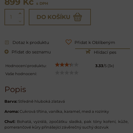
899 Kč
s DPH
DO KOŠÍKU
Dotaz k produktu
Přidat k Oblíbeným
Přidat do seznamu
Hlídací pes
Hodnocení produktu:
3.33
/
5
(
3
x)
Vaše hodnocení:
Popis
Barva:
Středně hluboká zlatavá
Aroma:
Cukrová třtina, vanilka, karamel, med a rozinky
Chuť:
Bohatá, vyzrálá, zpočátku sladká, pak tóny koření, kůže,
pomerančové kůry přinášející závěrečný suchý dozvuk