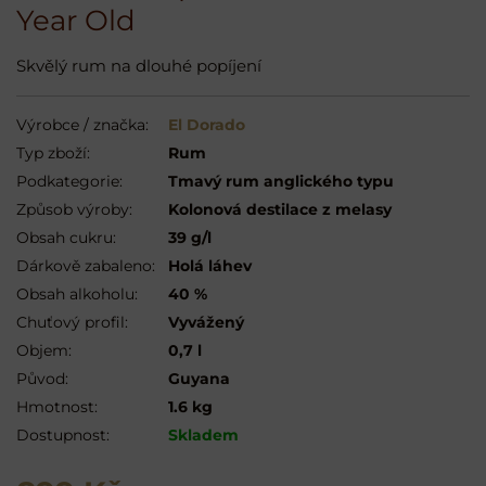
Year Old
Skvělý rum na dlouhé popíjení
Výrobce / značka:
El Dorado
Typ zboží:
Rum
Podkategorie:
Tmavý rum anglického typu
Způsob výroby:
Kolonová destilace z melasy
Obsah cukru:
39 g/l
Dárkově zabaleno:
Holá láhev
Obsah alkoholu:
40 %
Chuťový profil:
Vyvážený
Objem:
0,7 l
Původ:
Guyana
Hmotnost:
1.6 kg
Dostupnost:
Skladem