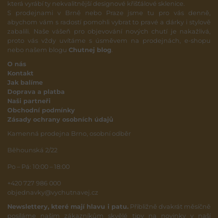
která vyrábí ty nekvalitnější designové křišťálové sklenice.
S prodejnami v Brně nebo Praze jsme tu pro vás denně,
abychom vám s radostí pomohli vybrat to pravé a dárky i stylově
zabalili. Naše vášeň pro objevování nových chutí je nakažlivá,
proto vás vždy uvítáme s úsměvem na prodejnách, e-shopu
nebo našem blogu
Chutnej blog
.
O nás
Kontakt
Jak balíme
Doprava a platba
Naši partneři
Obchodní podmínky
Zásady ochrany osobních údajů
Kamenná prodejna Brno, osobní odběr
Běhounská 2/22
Po – Pá: 10:00 – 18:00
+420 727 986 000
objednavky@vychutnavej.cz
Newslettery, které mají hlavu i patu.
Přibližně dvakrát měsíčně
posíláme našim zákazníkům skvělé tipy na novinky v naší