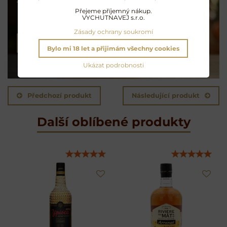
Přejeme příjemný nákup.
VYCHUTNAVEJ s.r.o.
Exotické opojení
Zásady ochrany soukromí
NAMÍCHAT KOKTEJL
Bylo mi 18 let a přijimám všechny cookies
Ukázat podrobnosti
Předchozí produkt
Následující produkt
Další oblíbené produkty