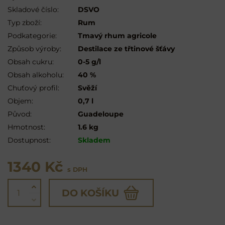
Skladové číslo:
DSVO
Typ zboží:
Rum
Podkategorie:
Tmavý rhum agricole
Způsob výroby:
Destilace ze třtinové šťávy
Obsah cukru:
0-5 g/l
Obsah alkoholu:
40 %
Chuťový profil:
Svěží
Objem:
0,7 l
Původ:
Guadeloupe
Hmotnost:
1.6 kg
Dostupnost:
Skladem
1340 Kč
s DPH
DO KOŠÍKU