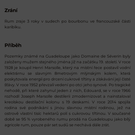
Zrání
Rum zraje 3 roky v sudech po bourbonu ve francouzské části
karibiku.
Příběh
Pozemky známé na Guadeloupe jako Domaine de Séverin byly
založeny mužem stejného jména již na začátku 19. století. V roce
1928 je koupil Henri Marsolle, který na místní řece postavil vodní
elektrárnu se slavným 8metrovým mlýnským kolem, která
poskytovala energii pro drcení cukrové třtiny a získávání její čisté
šťávy. V roce 1952 převzali vedení po otci jeho synové. Po tragické
nehodě, při které zahynul jeden z nich, Edouard, se v roce 1966
rozhodl Joseph Marsolle destilerii zmodernizovat a nainstaloval
kreolskou destilační kolonu s 19 deskami. V roce 2014 spojila
rodina své podnikání s jinou slavnou místní rodinou, jež na
ostrově vlastní tisíc hektarů polí s cukrovou třtinou. V současné
době se 95 % vyrobeného rumu prodá na Guadeloupu jako bílý
agricole rum, pouze pár set sudů se nechává dále zrát.