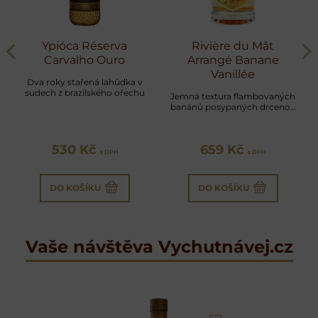
Ypióca Réserva
Rivière du Mât
Carvalho Ouro
Arrangé Banane
Vanillée
Dva roky stařená lahůdka v
sudech z brazilského ořechu
Jemná textura flambovaných
banánů posypaných drcenou
vanilkou
530 Kč
659 Kč
s DPH
s DPH
DO KOŠÍKU
DO KOŠÍKU
Vaše návštěva Vychutnávej.cz