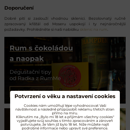
Doporučení
Dobré pití si zaslouží vhodnou sklenici. Bezolovnatý ručně
zpracovaný křišťál od Moseru uspokojí i ty nejnáročnější
požadavky. Prohlédněte si naši nabídku
sklenic na rum
.
Rum s čokoládou
a naopak
Degustační tipy
od Radka z RumMe
PŘEČÍST ČLÁNEK
Potvrzení o věku a nastavení cookies
Cookies nám umožňují lépe vyhodnocovat Vaši
návštěvnost a následně přizpůsobit reklamu třetích stran
přímo na míru.
Kliknutím na „Bylo mi 18 let a přijimám všechny cookies"
vyjadřujete svůj souhlas s tímto zpracováním a zároveň
potvrzujete, že Vám již bylo 18 let. Níže můžete najít
Koktejly na rumu
podrobné informace nebo upravit své preference.