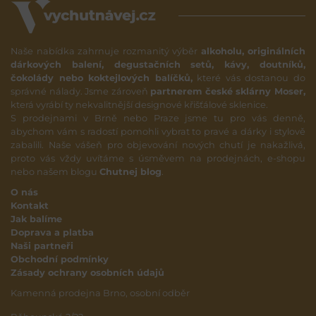
Naše nabídka zahrnuje rozmanitý výběr
alkoholu, originálních
dárkových balení, degustačních setů, kávy, doutníků,
čokolády nebo koktejlových balíčků,
které vás dostanou do
správné nálady. Jsme zároveň
partnerem české sklárny Moser,
která vyrábí ty nekvalitnější designové křišťálové sklenice.
S prodejnami v Brně nebo Praze jsme tu pro vás denně,
abychom vám s radostí pomohli vybrat to pravé a dárky i stylově
zabalili. Naše vášeň pro objevování nových chutí je nakažlivá,
proto vás vždy uvítáme s úsměvem na prodejnách, e-shopu
nebo našem blogu
Chutnej blog
.
O nás
Kontakt
Jak balíme
Doprava a platba
Naši partneři
Obchodní podmínky
Zásady ochrany osobních údajů
Kamenná prodejna Brno, osobní odběr