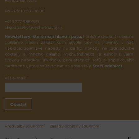
Běhounská 2/22
Po – Pá: 10:00 – 18:00
+420 727 986 000
objednavky@vychutnavej.cz
Newslettery, které mají hlavu i patu.
Přibližně dvakrát měsíčně
posíláme našim zákazníkům skvělé tipy na novinky v naší
nabídce, zajímavé nápady na dárky, návody na jednoduché
koktejly a mnoho dalšího. Vychutnávej.cz je eshop s velmi
širokou nabídkou alkoholu, degustačních setů a doplňkového
sortimentu, který můžete mít na dosah i Vy.
Stačí odebírat
.
*
Váš e-mail:
Odeslat
Předvolby soukromí
Zásady ochrany soukromí