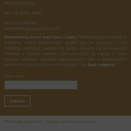
Běhounská 2/22
Po – Pá: 10:00 – 18:00
+420 727 986 000
objednavky@vychutnavej.cz
Newslettery, které mají hlavu i patu.
Přibližně dvakrát měsíčně
posíláme našim zákazníkům skvělé tipy na novinky v naší
nabídce, zajímavé nápady na dárky, návody na jednoduché
koktejly a mnoho dalšího. Vychutnávej.cz je eshop s velmi
širokou nabídkou alkoholu, degustačních setů a doplňkového
sortimentu, který můžete mít na dosah i Vy.
Stačí odebírat
.
*
Váš e-mail:
Odeslat
Předvolby soukromí
Zásady ochrany soukromí