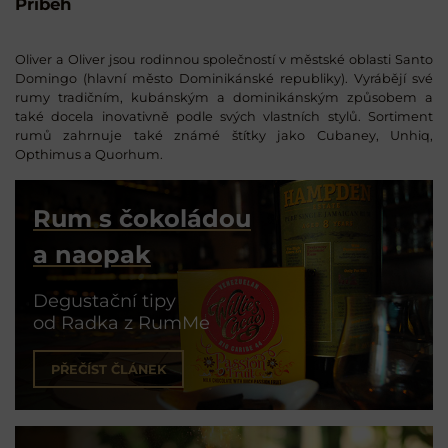
Příběh
Oliver a Oliver jsou rodinnou společností v městské oblasti Santo
Domingo (hlavní město Dominikánské republiky). Vyrábějí své
rumy tradičním, kubánským a dominikánským způsobem a
také docela inovativně podle svých vlastních stylů. Sortiment
rumů zahrnuje také známé štítky jako Cubaney, Unhiq,
Opthimus a Quorhum.
Rum s čokoládou
a naopak
Degustační tipy
od Radka z RumMe
PŘEČÍST ČLÁNEK