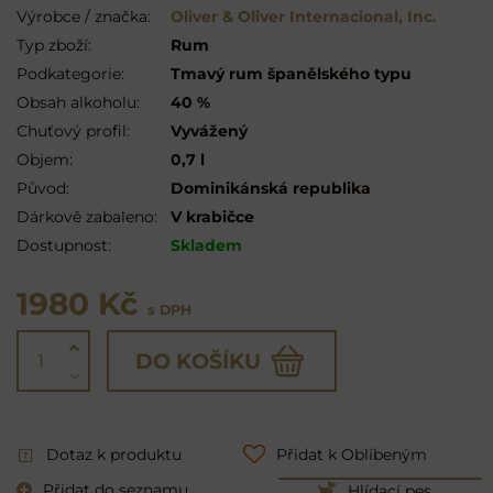
Výrobce / značka:
Oliver & Oliver Internacional, Inc.
Typ zboží:
Rum
Podkategorie:
Tmavý rum španělského typu
Obsah alkoholu:
40 %
Chuťový profil:
Vyvážený
Objem:
0,7 l
Původ:
Dominikánská republika
Dárkově zabaleno:
V krabičce
Dostupnost:
Skladem
1980 Kč
s DPH
DO KOŠÍKU
Dotaz k produktu
Přidat k Oblíbeným
Přidat do seznamu
Hlídací pes