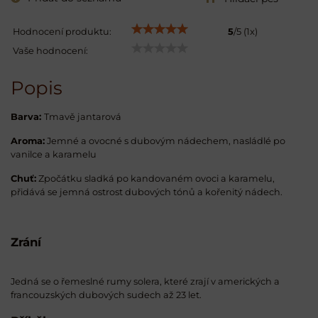
Hodnocení produktu:
5
/
5
(
1
x)
Vaše hodnocení:
Popis
Barva:
Tmavě jantarová
Aroma:
Jemné a ovocné s dubovým nádechem, nasládlé po
vanilce a karamelu
Chuť:
Zpočátku sladká po kandovaném ovoci a karamelu,
přidává se jemná ostrost dubových tónů a kořenitý nádech.
Zrání
Jedná se o řemeslné rumy solera, které zrají v amerických a
francouzských dubových sudech až 23 let.