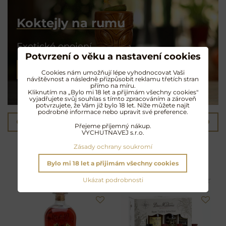
Koktejly na rumu
Exotické opojení
Potvrzení o věku a nastavení cookies
NAMÍCHAT KOKTEJL
Cookies nám umožňují lépe vyhodnocovat Vaši
návštěvnost a následně přizpůsobit reklamu třetích stran
přímo na míru.
Kliknutím na „Bylo mi 18 let a přijimám všechny cookies"
vyjadřujete svůj souhlas s tímto zpracováním a zároveň
potvrzujete, že Vám již bylo 18 let. Níže můžete najít
podrobné informace nebo upravit své preference.
Předchozí produkt
Následující produkt
Přejeme příjemný nákup.
VYCHUTNAVEJ s.r.o.
Další oblíbené produkty
Zásady ochrany soukromí
Bylo mi 18 let a přijimám všechny cookies
Ukázat podrobnosti