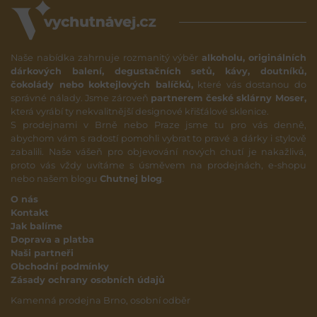
Naše nabídka zahrnuje rozmanitý výběr
alkoholu, originálních
dárkových balení, degustačních setů, kávy, doutníků,
čokolády nebo koktejlových balíčků,
které vás dostanou do
správné nálady. Jsme zároveň
partnerem české sklárny Moser,
která vyrábí ty nekvalitnější designové křišťálové sklenice.
S prodejnami v Brně nebo Praze jsme tu pro vás denně,
abychom vám s radostí pomohli vybrat to pravé a dárky i stylově
zabalili. Naše vášeň pro objevování nových chutí je nakažlivá,
proto vás vždy uvítáme s úsměvem na prodejnách, e-shopu
nebo našem blogu
Chutnej blog
.
O nás
Kontakt
Jak balíme
Doprava a platba
Naši partneři
Obchodní podmínky
Zásady ochrany osobních údajů
Kamenná prodejna Brno, osobní odběr