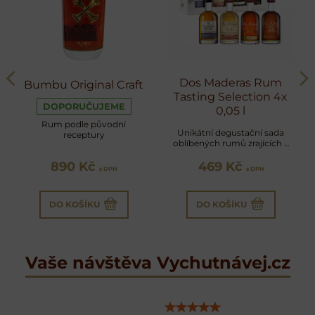
Dos Maderas Rum
Bumbu Original Craft
Tasting Selection 4x
DOPORUČUJEME
0,05 l
Rum podle původní
Unikátní degustační sada
receptury
oblíbených rumů zrajících v
sudech po sherry
890 Kč
469 Kč
s DPH
s DPH
DO KOŠÍKU
DO KOŠÍKU
Vaše návštěva Vychutnávej.cz