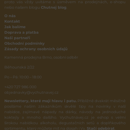
proto vás vždy uvítáme s úsměvem na prodejnách, e-shopu
nebo našem blogu
Chutnej blog
.
O nás
Kontakt
Jak balíme
Doprava a platba
Naši partneři
Obchodní podmínky
Zásady ochrany osobních údajů
Kamenná prodejna Brno, osobní odběr
Běhounská 2/22
Po – Pá: 10:00 – 18:00
+420 727 986 000
objednavky@vychutnavej.cz
Newslettery, které mají hlavu i patu.
Přibližně dvakrát měsíčně
posíláme našim zákazníkům skvělé tipy na novinky v naší
nabídce, zajímavé nápady na dárky, návody na jednoduché
koktejly a mnoho dalšího. Vychutnávej.cz je eshop s velmi
širokou nabídkou alkoholu, degustačních setů a doplňkového
sortimentu, který můžete mít na dosah i Vy.
Stačí odebírat
.