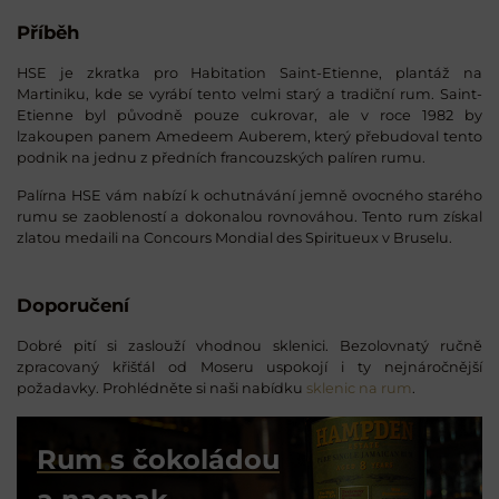
Příběh
HSE je zkratka pro Habitation Saint-Etienne, plantáž na
Martiniku, kde se vyrábí tento velmi starý a tradiční rum. Saint-
Etienne byl původně pouze cukrovar, ale v roce 1982 by
lzakoupen panem Amedeem Auberem, který přebudoval tento
podnik na jednu z předních francouzských palíren rumu.
Palírna HSE vám nabízí k ochutnávání jemně ovocného starého
rumu se zaobleností a dokonalou rovnováhou. Tento rum získal
zlatou medaili na Concours Mondial des Spiritueux v Bruselu.
Doporučení
Dobré pití si zaslouží vhodnou sklenici. Bezolovnatý ručně
zpracovaný křišťál od Moseru uspokojí i ty nejnáročnější
požadavky. Prohlédněte si naši nabídku
sklenic na rum
.
Rum s čokoládou