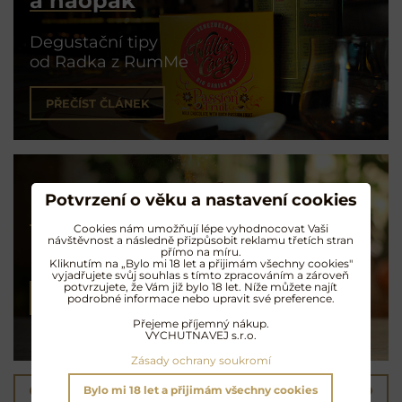
a naopak
Degustační tipy
od Radka z RumMe
PŘEČÍST ČLÁNEK
Potvrzení o věku a nastavení cookies
Koktejly na rumu
Cookies nám umožňují lépe vyhodnocovat Vaši
návštěvnost a následně přizpůsobit reklamu třetích stran
přímo na míru.
Exotické opojení
Kliknutím na „Bylo mi 18 let a přijimám všechny cookies"
vyjadřujete svůj souhlas s tímto zpracováním a zároveň
potvrzujete, že Vám již bylo 18 let. Níže můžete najít
podrobné informace nebo upravit své preference.
NAMÍCHAT KOKTEJL
Přejeme příjemný nákup.
VYCHUTNAVEJ s.r.o.
Zásady ochrany soukromí
Bylo mi 18 let a přijimám všechny cookies
Předchozí produkt
Následující produkt