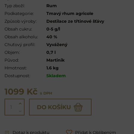
Typ zboží:
Rum
Podkategorie:
Tmavý rhum agricole
Způsob výroby:
Destilace ze třtinové šťávy
Obsah cukru:
0-5 g/l
Obsah alkoholu:
40 %
Chuťový profil:
Vyvážený
Objem:
0,7 l
Původ:
Martinik
Hmotnost:
1.6 kg
Dostupnost:
Skladem
1099 Kč
s DPH
DO KOŠÍKU
Dotaz k produktu
Přidat k Oblíbeným