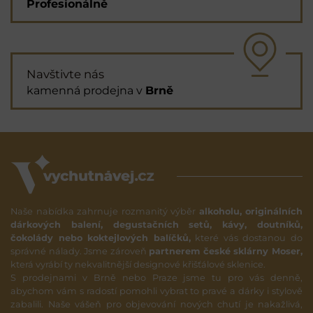
Profesionálně
Navštivte nás
kamenná prodejna v
Brně
Naše nabídka zahrnuje rozmanitý výběr
alkoholu, originálních
dárkových balení, degustačních setů, kávy, doutníků,
čokolády nebo koktejlových balíčků,
které vás dostanou do
správné nálady. Jsme zároveň
partnerem české sklárny Moser,
která vyrábí ty nekvalitnější designové křišťálové sklenice.
S prodejnami v Brně nebo Praze jsme tu pro vás denně,
abychom vám s radostí pomohli vybrat to pravé a dárky i stylově
zabalili. Naše vášeň pro objevování nových chutí je nakažlivá,