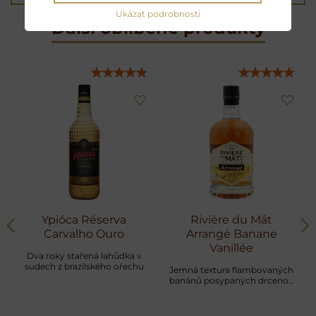
Ukázat podrobnosti
Další oblíbené produkty
Ypióca Réserva
Rivière du Mât
Carvalho Ouro
Arrangé Banane
Vanillée
Dva roky stařená lahůdka v
sudech z brazilského ořechu
Jemná textura flambovaných
banánů posypaných drcenou
vanilkou