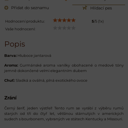
Přidat do seznamu
Hlídací pes
Hodnocení produktu:
5
/
5
(
1
x)
Vaše hodnocení:
Popis
Barva:
Hluboce jantarová
Aroma:
Gurmánské aroma vanilky obohacené o medové tóny
jemně dokončené velmi elegantním dubem
Chuť:
Sladká a oválná, plná exotického ovoce
Zrání
Černý šerif, jeden výstřel! Tento rum se vyrábí z výběru rumů
starých od tří do čtyř let, většinou stárnutých v amerických
sudech s bourbonem, vybraných ve státech Kentucky a Missouri.