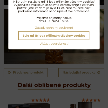
Kliknutím na „Bylo mi 18 let a přijimám všechny cookies"
vyjadřujete svůj souhlas s tímto zpracováním a zároveň
potvrzujete, že Vám již bylo 18 let. Níže můžete najít
podrobné informace nebo upravit své preference.
Přejeme příjemný nákup.
VYCHUTNAVEJ s.r.o.
Koktejly na rumu
Zásady ochrany soukromí
Exotické opojení
Bylo mi 18 let a přijimám všechny cookies
Ukázat podrobnosti
NAMÍCHAT KOKTEJL
Předchozí produkt
Následující produkt
Další oblíbené produkty