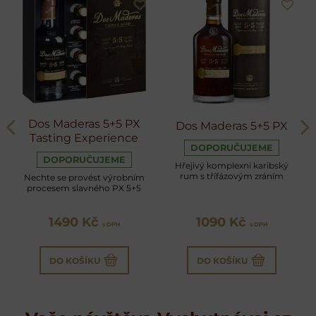
Dos Maderas 5+5 PX
Dos Maderas 5+5 PX
Tasting Experience
DOPORUČUJEME
DOPORUČUJEME
Hřejivý komplexní karibský
rum s třífázovým zráním
Nechte se provést výrobním
procesem slavného PX 5+5
1490 Kč
1090 Kč
s DPH
s DPH
DO KOŠÍKU
DO KOŠÍKU