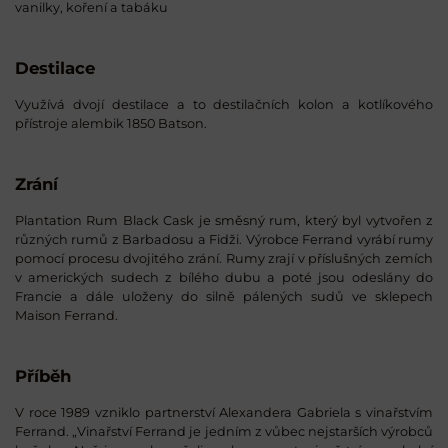
vanilky, koření a tabáku
Destilace
Využívá dvojí destilace a to destilačních kolon a kotlíkového
přístroje alembik 1850 Batson.
Zrání
Plantation Rum Black Cask je směsný rum, který byl vytvořen z
různých rumů z Barbadosu a Fidži. Výrobce Ferrand vyrábí rumy
pomocí procesu dvojitého zrání. Rumy zrají v příslušných zemích
v amerických sudech z bílého dubu a poté jsou odeslány do
Francie a dále uloženy do silně pálených sudů ve sklepech
Maison Ferrand.
Příběh
V roce 1989 vzniklo partnerství Alexandera Gabriela s vinařstvím
Ferrand. „Vinařství Ferrand je jedním z vůbec nejstarších výrobců