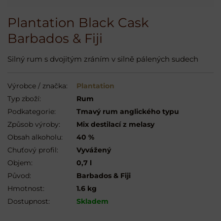
Plantation Black Cask
Barbados & Fiji
Silný rum s dvojitým zráním v silně pálených sudech
Výrobce / značka:
Plantation
Typ zboží:
Rum
Podkategorie:
Tmavý rum anglického typu
Způsob výroby:
Mix destilací z melasy
Obsah alkoholu:
40 %
Chuťový profil:
Vyvážený
Objem:
0,7 l
Původ:
Barbados & Fiji
Hmotnost:
1.6 kg
Dostupnost:
Skladem