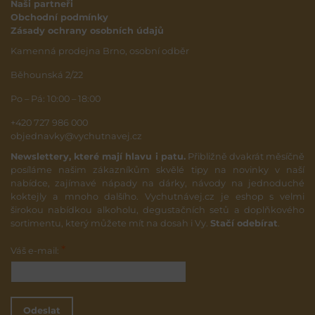
Naši partneři
Obchodní podmínky
Zásady ochrany osobních údajů
Kamenná prodejna Brno, osobní odběr
Běhounská 2/22
Po – Pá: 10:00 – 18:00
+420 727 986 000
objednavky@vychutnavej.cz
Newslettery, které mají hlavu i patu.
Přibližně dvakrát měsíčně
posíláme našim zákazníkům skvělé tipy na novinky v naší
nabídce, zajímavé nápady na dárky, návody na jednoduché
koktejly a mnoho dalšího. Vychutnávej.cz je eshop s velmi
širokou nabídkou alkoholu, degustačních setů a doplňkového
sortimentu, který můžete mít na dosah i Vy.
Stačí odebírat
.
*
Váš e-mail:
Odeslat