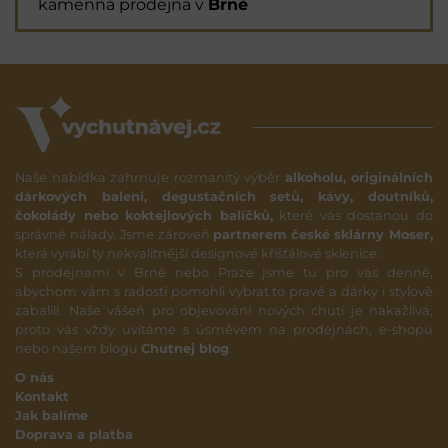
kamenná prodejna v
Brně
Naše nabídka zahrnuje rozmanitý výběr
alkoholu, originálních
dárkových balení, degustačních setů, kávy, doutníků,
čokolády nebo koktejlových balíčků,
které vás dostanou do
správné nálady. Jsme zároveň
partnerem české sklárny Moser,
která vyrábí ty nekvalitnější designové křišťálové sklenice.
S prodejnami v Brně nebo Praze jsme tu pro vás denně,
abychom vám s radostí pomohli vybrat to pravé a dárky i stylově
zabalili. Naše vášeň pro objevování nových chutí je nakažlivá,
proto vás vždy uvítáme s úsměvem na prodejnách, e-shopu
nebo našem blogu
Chutnej blog
.
O nás
Kontakt
Jak balíme
Doprava a platba