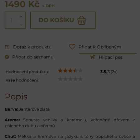
1490 Kč
s DPH
DO KOŠÍKU
Dotaz k produktu
Přidat k Oblíbeným
Přidat do seznamu
Hlídací pes
Hodnocení produktu:
3.5
/
5
(
2
x)
Vaše hodnocení:
Popis
Barva:
Jantarově zlatá
Aroma:
Spousta vanilky a karamelu, kořeněné dřevem z
páleného dubu a ořechů
Chuť:
Měkká a krémová na jazyku s tóny tropického ovoce a