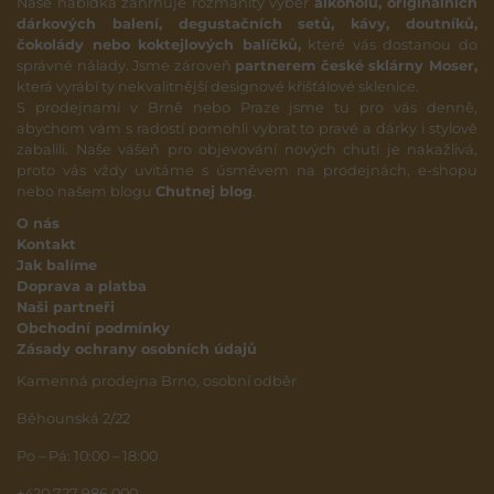
Naše nabídka zahrnuje rozmanitý výběr
alkoholu, originálních
dárkových balení, degustačních setů, kávy, doutníků,
čokolády nebo koktejlových balíčků,
které vás dostanou do
správné nálady. Jsme zároveň
partnerem české sklárny Moser,
která vyrábí ty nekvalitnější designové křišťálové sklenice.
S prodejnami v Brně nebo Praze jsme tu pro vás denně,
abychom vám s radostí pomohli vybrat to pravé a dárky i stylově
zabalili. Naše vášeň pro objevování nových chutí je nakažlivá,
proto vás vždy uvítáme s úsměvem na prodejnách, e-shopu
nebo našem blogu
Chutnej blog
.
O nás
Kontakt
Jak balíme
Doprava a platba
Naši partneři
Obchodní podmínky
Zásady ochrany osobních údajů
Kamenná prodejna Brno, osobní odběr
Běhounská 2/22
Po – Pá: 10:00 – 18:00
+420 727 986 000