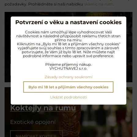
požadavky. Prohlédněte si naši nabídku
sklenic na rum
.
Potvrzení o věku a nastavení cookies
Rum s čokoládou
Cookies nám umožňují lépe vyhodnocovat Vaši
a naopak
návštěvnost a následně přizpůsobit reklamu třetích stran
přímo na míru.
Kliknutím na „Bylo mi 18 let a přijimám všechny cookies"
vyjadřujete svůj souhlas s tímto zpracováním a zároveň
Degustační tipy
potvrzujete, že Vám již bylo 18 let. Níže můžete najít
od Radka z RumMe
podrobné informace nebo upravit své preference.
Přejeme příjemný nákup.
VYCHUTNAVEJ s.r.o.
PŘEČÍST ČLÁNEK
Zásady ochrany soukromí
Bylo mi 18 let a přijimám všechny cookies
Ukázat podrobnosti
Koktejly na rumu
Exotické opojení
NAMÍCHAT KOKTEJL