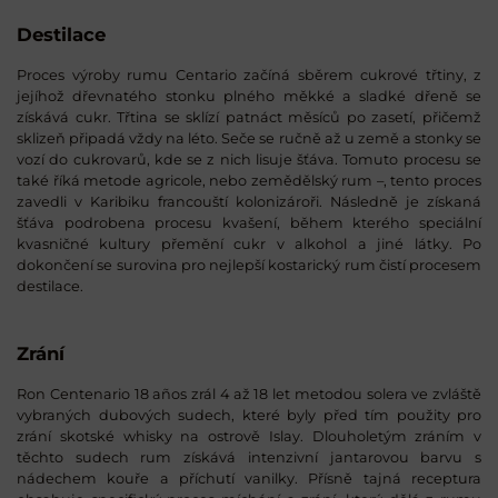
Destilace
Proces výroby rumu Centario začíná sběrem cukrové třtiny, z
jejíhož dřevnatého stonku plného měkké a sladké dřeně se
získává cukr. Třtina se sklízí patnáct měsíců po zasetí, přičemž
sklizeň připadá vždy na léto. Seče se ručně až u země a stonky se
vozí do cukrovarů, kde se z nich lisuje šťáva. Tomuto procesu se
také říká metode agricole, nebo zemědělský rum –, tento proces
zavedli v Karibiku francouští kolonizároři. Následně je získaná
šťáva podrobena procesu kvašení, během kterého speciální
kvasničné kultury přemění cukr v alkohol a jiné látky. Po
dokončení se surovina pro nejlepší kostarický rum čistí procesem
destilace.
Zrání
Ron Centenario 18 años zrál 4 až 18 let metodou solera ve zvláště
vybraných dubových sudech, které byly před tím použity pro
zrání skotské whisky na ostrově Islay. Dlouholetým zráním v
těchto sudech rum získává intenzivní jantarovou barvu s
nádechem kouře a příchutí vanilky. Přísně tajná receptura