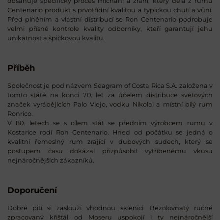
obsahuje specifický proces míchání a zrání, který dělá z rumu
Centenario produkt s prvotřídní kvalitou a typickou chutí a vůní.
Před plněním a vlastní distribucí se Ron Centenario podrobuje
velmi přísné kontrole kvality odborníky, kteří garantují jehu
unikátnost a špičkovou kvalitu.
Příběh
Společnost je pod názvem Seagram of Costa Rica S.A. založena v
tomto státě na konci 70. let za účelem distribuce světových
značek vyrábějících Palo Viejo, vodku Nikolai a místní bílý rum
Ronrico.
V 80. letech se s cílem stát se předním výrobcem rumu v
Kostarice rodí Ron Centenario. Hned od počátku se jedná o
kvalitní řemeslný rum zrající v dubových sudech, který se
postupem času dokázal přizpůsobit vytříbenému vkusu
nejnáročnějších zákazníků.
Doporučení
Dobré pití si zaslouží vhodnou sklenici. Bezolovnatý ručně
zpracovaný křišťál od Moseru uspokojí i ty nejnáročnější