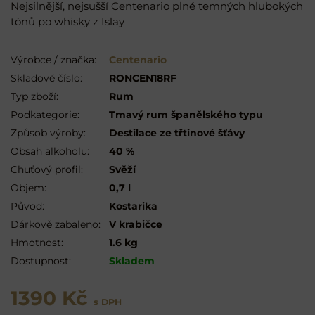
Nejsilnější, nejsušší Centenario plné temných hlubokých
tónů po whisky z Islay
Výrobce / značka:
Centenario
Skladové číslo:
RONCEN18RF
Typ zboží:
Rum
Podkategorie:
Tmavý rum španělského typu
Způsob výroby:
Destilace ze třtinové šťávy
Obsah alkoholu:
40 %
Chuťový profil:
Svěží
Objem:
0,7 l
Původ:
Kostarika
Dárkově zabaleno:
V krabičce
Hmotnost:
1.6 kg
Dostupnost:
Skladem
1390 Kč
s DPH