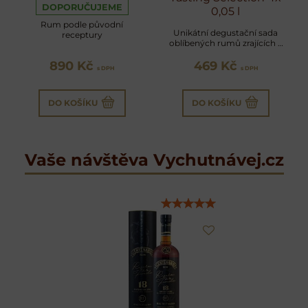
DOPORUČUJEME
0,05 l
Rum podle původní
Unikátní degustační sada
receptury
oblíbených rumů zrajících v
sudech po sherry
890 Kč
469 Kč
s DPH
s DPH
DO KOŠÍKU
DO KOŠÍKU
Vaše návštěva Vychutnávej.cz