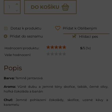
DO KOŠÍKU
Dotaz k produktu
Přidat k Oblíbeným
Přidat do seznamu
Hlídací pes
Hodnocení produktu:
5
/
5
(
1
x)
Vaše hodnocení:
Popis
Barva:
Temně jantarová
Aroma:
Vůně dubu a jemné tóny skořice, tabák, černé olivy,
hořká čokoláda a banán
Chuť:
Jemné pohlazení čokolády, skořice, uzené kávy a
karamelu