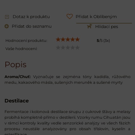
Dotaz k produktu
Přidat k Oblíbeným
Přidat do seznamu
Hlídací pes
Hodnocení produktu:
5
/
5
(
3
x)
Vaše hodnocení:
Popis
Aroma/Chuť:
Vyznačuje se zejména tóny kadidla, růžového
medu, kakaového másla, sušených meruněk a sušené myrty
Destilace
Fermentace i kolonová destilace sirupu z cukrové šťávy a melasy
probíhá kompletně přímo v destilerii. Vzorky rumu Cihuatán jsou
v rámci kontroly kvality vedle senzorické analýzy ve všech fázích
procesu neustále analyzovány pro obsah tříslovin, kyselin a
esterifikace.