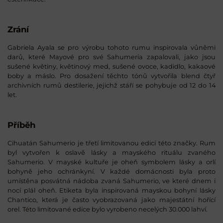
Zrání
Gabriela Ayala se pro výrobu tohoto rumu inspirovala vůněmi
darů, které Mayové pro své Sahumeria zapalovali, jako jsou
sušené květiny, květinový med, sušené ovoce, kadidlo, kakaové
boby a máslo. Pro dosažení těchto tónů vytvořila blend čtyř
archivních rumů destilerie, jejichž stáří se pohybuje od 12 do 14
let.
Příběh
Cihuatán Sahumerio je třetí limitovanou edicí této značky. Rum
byl vytvořen k oslavě lásky a mayského rituálu zvaného
Sahumerio. V mayské kultuře je oheň symbolem lásky a orlí
bohyně jeho ochránkyní. V každé domácnosti byla proto
umístěna posvátná nádoba zvaná Sahumerio, ve které dnem i
nocí plál oheň. Etiketa byla inspirovaná mayskou bohyní lásky
Chantico, která je často vyobrazovaná jako majestátní hořící
orel. Této limitované edice bylo vyrobeno necelých 30.000 lahví.