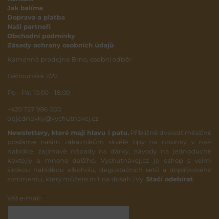
Jak balíme
Doprava a platba
Naši partneři
Obchodní podmínky
Zásady ochrany osobních údajů
Kamenná prodejna Brno, osobní odběr
Běhounská 2/22
Po – Pá: 10:00 – 18:00
+420 727 986 000
objednavky@vychutnavej.cz
Newslettery, které mají hlavu i patu.
Přibližně dvakrát měsíčně
posíláme našim zákazníkům skvělé tipy na novinky v naší
nabídce, zajímavé nápady na dárky, návody na jednoduché
koktejly a mnoho dalšího. Vychutnávej.cz je eshop s velmi
širokou nabídkou alkoholu, degustačních setů a doplňkového
sortimentu, který můžete mít na dosah i Vy.
Stačí odebírat
.
*
Váš e-mail: