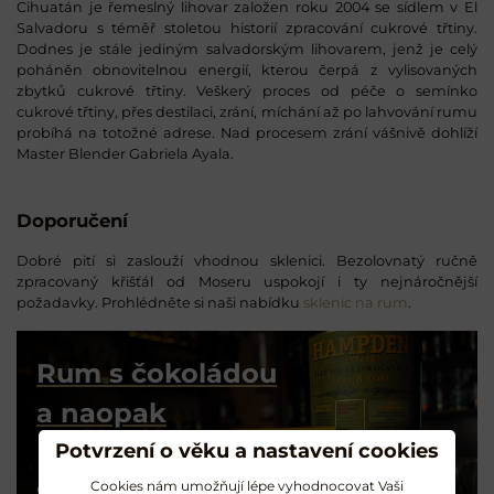
Cihuatán je řemeslný lihovar založen roku 2004 se sídlem v El
Salvadoru s téměř stoletou historií zpracování cukrové třtiny.
Dodnes je stále jediným salvadorským lihovarem, jenž je celý
poháněn obnovitelnou energií, kterou čerpá z vylisovaných
zbytků cukrové třtiny. Veškerý proces od péče o semínko
cukrové třtiny, přes destilaci, zrání, míchání až po lahvování rumu
probíhá na totožné adrese. Nad procesem zrání vášnivě dohlíží
Master Blender Gabriela Ayala.
Doporučení
Dobré pití si zaslouží vhodnou sklenici. Bezolovnatý ručně
zpracovaný křišťál od Moseru uspokojí i ty nejnáročnější
požadavky. Prohlédněte si naši nabídku
sklenic na rum
.
Rum s čokoládou
a naopak
Potvrzení o věku a nastavení cookies
Degustační tipy
od Radka z RumMe
Cookies nám umožňují lépe vyhodnocovat Vaši