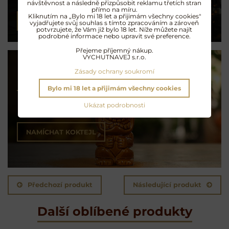
návštěvnost a následně přizpůsobit reklamu třetích stran
přímo na míru.
Kliknutím na „Bylo mi 18 let a přijimám všechny cookies"
PŘEČÍST ČLÁNEK
vyjadřujete svůj souhlas s tímto zpracováním a zároveň
potvrzujete, že Vám již bylo 18 let. Níže můžete najít
podrobné informace nebo upravit své preference.
Přejeme příjemný nákup.
VYCHUTNAVEJ s.r.o.
Zásady ochrany soukromí
Koktejly na rumu
Bylo mi 18 let a přijimám všechny cookies
Ukázat podrobnosti
Exotické opojení
NAMÍCHAT KOKTEJL
Předchozí produkt
Následující produkt
Další oblíbené produkty