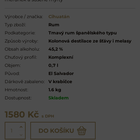
Výrobce / značka:
Cihuatán
Typ zboží:
Rum
Podkategorie:
Tmavý rum španělského typu
Způsob výroby:
Kolonová destilace ze šťávy i melasy
Obsah alkoholu:
45,2 %
Chuťový profil:
Komplexní
Objem:
0,7 l
Původ:
El Salvador
Dárkově zabaleno:
V krabičce
Hmotnost:
1.6 kg
Dostupnost:
Skladem
1580 Kč
s DPH
DO KOŠÍKU