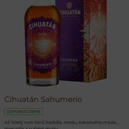
Cihuatán Sahumerio
DOPORUČUJEME
Až 14letý rum tónů kadidla, medu, kakaového másla,
meruněk a sušené myrty