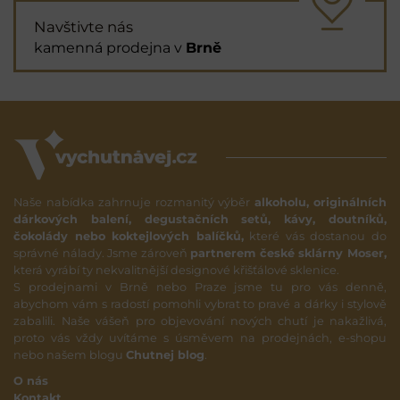
Navštivte nás
kamenná prodejna v
Brně
Naše nabídka zahrnuje rozmanitý výběr
alkoholu, originálních
dárkových balení, degustačních setů, kávy, doutníků,
čokolády nebo koktejlových balíčků,
které vás dostanou do
správné nálady. Jsme zároveň
partnerem české sklárny Moser,
která vyrábí ty nekvalitnější designové křišťálové sklenice.
S prodejnami v Brně nebo Praze jsme tu pro vás denně,
abychom vám s radostí pomohli vybrat to pravé a dárky i stylově
zabalili. Naše vášeň pro objevování nových chutí je nakažlivá,
proto vás vždy uvítáme s úsměvem na prodejnách, e-shopu
nebo našem blogu
Chutnej blog
.
O nás
Kontakt