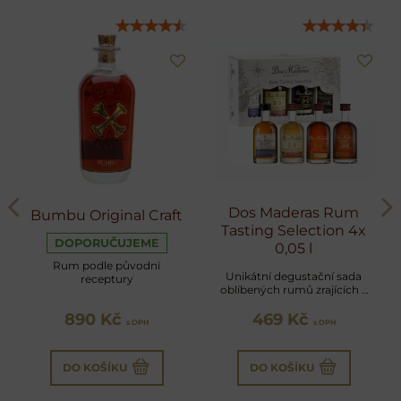
Dos Maderas Rum
Bumbu Original Craft
Tasting Selection 4x
DOPORUČUJEME
0,05 l
Rum podle původní
Unikátní degustační sada
receptury
oblíbených rumů zrajících v
sudech po sherry
890 Kč
469 Kč
s DPH
s DPH
DO KOŠÍKU
DO KOŠÍKU