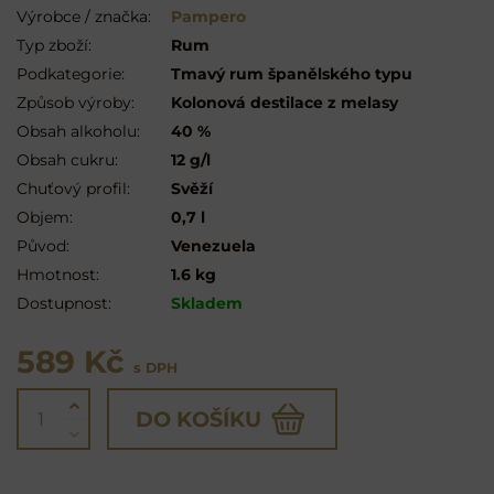
Výrobce / značka:
Pampero
Typ zboží:
Rum
Podkategorie:
Tmavý rum španělského typu
Způsob výroby:
Kolonová destilace z melasy
Obsah alkoholu:
40 %
Obsah cukru:
12 g/l
Chuťový profil:
Svěží
Objem:
0,7 l
Původ:
Venezuela
Hmotnost:
1.6 kg
Dostupnost:
Skladem
589 Kč
s DPH
DO KOŠÍKU