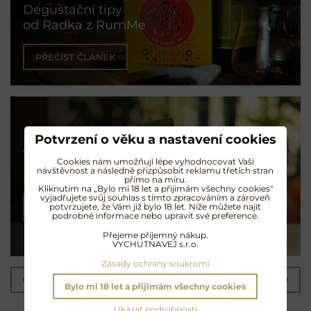
Degustační tipy
od Radka z RumMe
PŘEČÍST ČLÁNEK
Potvrzení o věku a nastavení cookies
Koktejly na rumu
Cookies nám umožňují lépe vyhodnocovat Vaši
návštěvnost a následně přizpůsobit reklamu třetích stran
Exotické opojení
přímo na míru.
Kliknutím na „Bylo mi 18 let a přijimám všechny cookies"
vyjadřujete svůj souhlas s tímto zpracováním a zároveň
potvrzujete, že Vám již bylo 18 let. Níže můžete najít
NAMÍCHAT KOKTEJL
podrobné informace nebo upravit své preference.
Přejeme příjemný nákup.
VYCHUTNAVEJ s.r.o.
Zásady ochrany soukromí
Předchozí produkt
Následující produkt
Bylo mi 18 let a přijimám všechny cookies
Ukázat podrobnosti