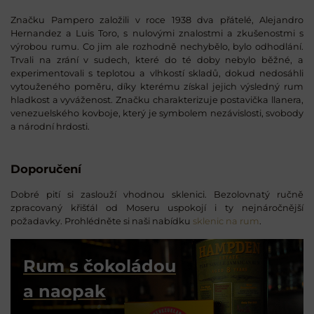
Značku Pampero založili v roce 1938 dva přátelé, Alejandro
Hernandez a Luis Toro, s nulovými znalostmi a zkušenostmi s
výrobou rumu. Co jim ale rozhodně nechybělo, bylo odhodlání.
Trvali na zrání v sudech, které do té doby nebylo běžné, a
experimentovali s teplotou a vlhkostí skladů, dokud nedosáhli
vytouženého poměru, díky kterému získal jejich výsledný rum
hladkost a vyváženost. Značku charakterizuje postavička llanera,
venezuelského kovboje, který je symbolem nezávislosti, svobody
a národní hrdosti.
Doporučení
Dobré pití si zaslouží vhodnou sklenici. Bezolovnatý ručně
zpracovaný křišťál od Moseru uspokojí i ty nejnáročnější
požadavky. Prohlédněte si naši nabídku
sklenic na rum
.
Rum s čokoládou
a naopak