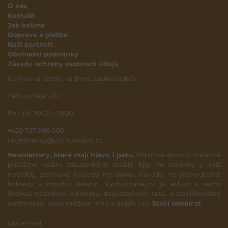
O nás
Kontakt
Jak balíme
Doprava a platba
Naši partneři
Obchodní podmínky
Zásady ochrany osobních údajů
Kamenná prodejna Brno, osobní odběr
Běhounská 2/22
Po – Pá: 10:00 – 18:00
+420 727 986 000
objednavky@vychutnavej.cz
Newslettery, které mají hlavu i patu.
Přibližně dvakrát měsíčně
posíláme našim zákazníkům skvělé tipy na novinky v naší
nabídce, zajímavé nápady na dárky, návody na jednoduché
koktejly a mnoho dalšího. Vychutnávej.cz je eshop s velmi
širokou nabídkou alkoholu, degustačních setů a doplňkového
sortimentu, který můžete mít na dosah i Vy.
Stačí odebírat
.
*
Váš e-mail: