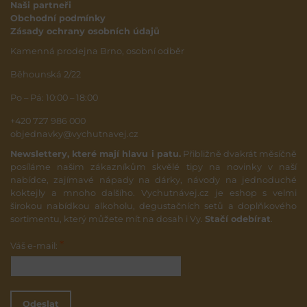
Naši partneři
Obchodní podmínky
Zásady ochrany osobních údajů
Kamenná prodejna Brno, osobní odběr
Běhounská 2/22
Po – Pá: 10:00 – 18:00
+420 727 986 000
objednavky@vychutnavej.cz
Newslettery, které mají hlavu i patu.
Přibližně dvakrát měsíčně
posíláme našim zákazníkům skvělé tipy na novinky v naší
nabídce, zajímavé nápady na dárky, návody na jednoduché
koktejly a mnoho dalšího. Vychutnávej.cz je eshop s velmi
širokou nabídkou alkoholu, degustačních setů a doplňkového
sortimentu, který můžete mít na dosah i Vy.
Stačí odebírat
.
*
Váš e-mail:
Odeslat