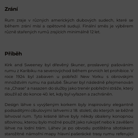
Zrání
Rum zraje v různých amerických dubových sudech, které se
během zrání mísí a opětovně sudují. Finální směs je výběrem
různě stařených rumů zrajících minimálně 12 let.
Příběh
Kirk and Sweeney byl dřevěný škuner, proslavený pašováním
rumu z Karibiku na severovýchod během prvních let prohibice. V
roce 1924 byl zabaven u pobřeží New Yorku s obrovským
množstvím rumu na palubě. Škuner byl následně přejmenován
na „Chase" a nasazen do služby jako trenér pobřežní stráže, který
sloužil až do konce 40. let, kdy byl vyřazen a zachráněn.
Design láhve s vyvýšeným korkem byly inspirovány elegantně
podsaditými cibulovými lahvemi z 18. století, do kterých se běžně
lahvoval rum. Tyto krásné láhve byly někdy obaleny konopnou
síťovinou, kterou bylo možné použít jako rukojeť nebo k zavěšení
láhve na lodní trám. Láhev je po obvodu potištěna sítotiskem
starožitné námořní mapy hlavní pašerácké trasy rumu referující