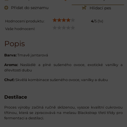
Přidat do seznamu
Hlídací pes
Hodnocení produktu:
4
/
5
(
1
x)
Vaše hodnocení:
Popis
Barva:
Tmavě jantarová
Aroma:
Nasládlé a plné sušeného ovoce, exotické vanilky a
dřevitostí dubu
Chuť:
Skvělá kombinace sušeného ovoce, vanilky a dubu
Destilace
Proces výroby začíná ručně sklizenou, vysoce kvalitní cukrovou
třtinou, která se zpracovává na melasu Blackstrap třetí třídy pro
fermentaci a destilaci.