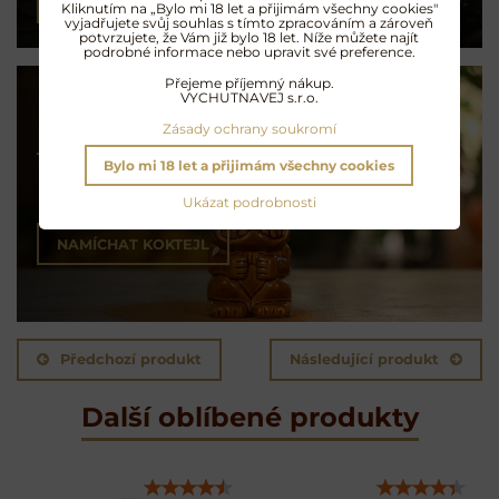
PŘEČÍST ČLÁNEK
Kliknutím na „Bylo mi 18 let a přijimám všechny cookies"
vyjadřujete svůj souhlas s tímto zpracováním a zároveň
potvrzujete, že Vám již bylo 18 let. Níže můžete najít
podrobné informace nebo upravit své preference.
Přejeme příjemný nákup.
VYCHUTNAVEJ s.r.o.
Zásady ochrany soukromí
Koktejly na rumu
Bylo mi 18 let a přijimám všechny cookies
Exotické opojení
Ukázat podrobnosti
NAMÍCHAT KOKTEJL
Předchozí produkt
Následující produkt
Další oblíbené produkty