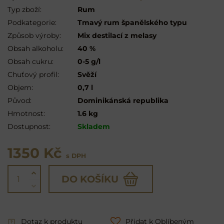
Typ zboží:
Rum
Podkategorie:
Tmavý rum španělského typu
Způsob výroby:
Mix destilací z melasy
Obsah alkoholu:
40 %
Obsah cukru:
0-5 g/l
Chuťový profil:
Svěží
Objem:
0,7 l
Původ:
Dominikánská republika
Hmotnost:
1.6 kg
Dostupnost:
Skladem
1350 Kč
s DPH
DO KOŠÍKU
Dotaz k produktu
Přidat k Oblíbeným