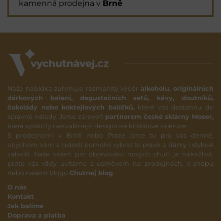
kamenná prodejna v
Brně
Naše nabídka zahrnuje rozmanitý výběr
alkoholu, originálních
dárkových balení, degustačních setů, kávy, doutníků,
čokolády nebo koktejlových balíčků,
které vás dostanou do
správné nálady. Jsme zároveň
partnerem české sklárny Moser,
která vyrábí ty nekvalitnější designové křišťálové sklenice.
S prodejnami v Brně nebo Praze jsme tu pro vás denně,
abychom vám s radostí pomohli vybrat to pravé a dárky i stylově
zabalili. Naše vášeň pro objevování nových chutí je nakažlivá,
proto vás vždy uvítáme s úsměvem na prodejnách, e-shopu
nebo našem blogu
Chutnej blog
.
O nás
Kontakt
Jak balíme
Doprava a platba