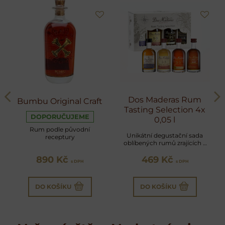
Dos Maderas Rum
Bumbu Original Craft
Tasting Selection 4x
DOPORUČUJEME
0,05 l
Rum podle původní
Unikátní degustační sada
receptury
oblíbených rumů zrajících v
sudech po sherry
890 Kč
469 Kč
s DPH
s DPH
DO KOŠÍKU
DO KOŠÍKU