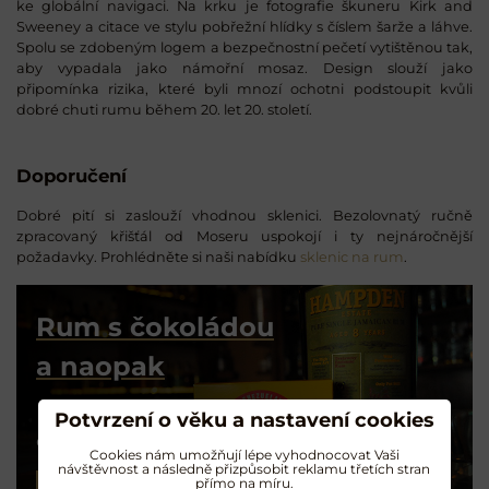
ke globální navigaci. Na krku je fotografie škuneru Kirk and
Sweeney a citace ve stylu pobřežní hlídky s číslem šarže a láhve.
Spolu se zdobeným logem a bezpečnostní pečetí vytištěnou tak,
aby vypadala jako námořní mosaz. Design slouží jako
připomínka rizika, které byli mnozí ochotni podstoupit kvůli
dobré chuti rumu během 20. let 20. století.
Doporučení
Dobré pití si zaslouží vhodnou sklenici. Bezolovnatý ručně
zpracovaný křišťál od Moseru uspokojí i ty nejnáročnější
požadavky. Prohlédněte si naši nabídku
sklenic na rum
.
Rum s čokoládou
a naopak
Degustační tipy
Potvrzení o věku a nastavení cookies
od Radka z RumMe
Cookies nám umožňují lépe vyhodnocovat Vaši
návštěvnost a následně přizpůsobit reklamu třetích stran
přímo na míru.