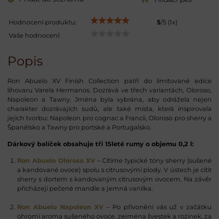
Hodnocení produktu:
5
/
5
(
1
x)
Vaše hodnocení:
Popis
Ron Abuelo XV Finish Collection patří do limitované edice
lihovaru Varela Hermanos. Dozrává ve třech variantách, Oloroso,
Napoleon a Tawny. Jména byla vybrána, aby odrážela nejen
charakter dozrávajích sudů, ale také místa, která inspirovala
jejich tvorbu: Napoleon pro cognac a Francii, Oloroso pro sherry a
Španělsko a Tawny pro portské a Portugalsko.
Dárkový balíček obsahuje tři 15leté rumy o objemu 0,2 l:
Ron Abuelo Oloroso XV
– Cítíme typické tóny sherry (sušené
a kandované ovoce) spolu s citrusovými plody. V ústech je cítit
sherry s dortem s kandovaným citrusovým ovocem. Na závěr
přicházejí pečené mandle a jemná vanilka.
Ron Abuelo Napoleon XV
– Po přivonění vás už v začátku
ohromí aroma sušeného ovoce, zejména švestek a rozinek, za