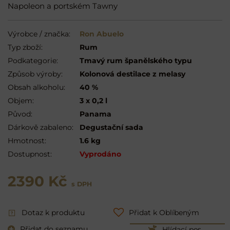
Napoleon a portském Tawny
Výrobce / značka:
Ron Abuelo
Typ zboží:
Rum
Podkategorie:
Tmavý rum španělského typu
Způsob výroby:
Kolonová destilace z melasy
Obsah alkoholu:
40 %
Objem:
3 x 0,2 l
Původ:
Panama
Dárkově zabaleno:
Degustační sada
Hmotnost:
1.6 kg
Dostupnost:
Vyprodáno
2390 Kč
s DPH
Dotaz k produktu
Přidat k Oblíbeným
Přidat do seznamu
Hlídací pes