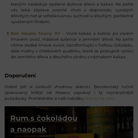
kterými následuje opálené dubové dřevo a kakao. Na patře
vás čeká záplava ovocné chuti v doprovodu vyzrálých
dřevitých not se sofistikovanou suchostí a dlouhým, perfektně
vyváženým finišem.
Ron Abuelo Tawny XV
– Vůně kakaa a koláče po zralém
tmavém ovoci, máslové sušence a jemném dřevě. Na patře
cítíme sladké tmavé ovoce, transformující v hořkou čokoládu,
dále maliny v chlebovém pudinku, které se postupně vytrácí
do zemitého dřeva a dlouhého závěru s náznakem kakaa.
Doporučení
Dobré pití si zaslouží vhodnou sklenici. Bezolovnatý ručně
zpracovaný křišťál od Moseru uspokojí i ty nejnáročnější
požadavky. Prohlédněte si naši nabídku
sklenic na rum
.
Rum s čokoládou
a naopak