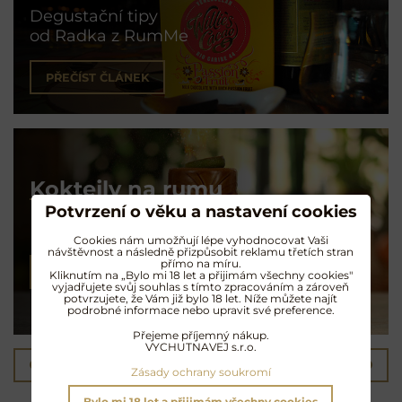
Degustační tipy
od Radka z RumMe
PŘEČÍST ČLÁNEK
Koktejly na rumu
Potvrzení o věku a nastavení cookies
Exotické opojení
Cookies nám umožňují lépe vyhodnocovat Vaši
návštěvnost a následně přizpůsobit reklamu třetích stran
přímo na míru.
NAMÍCHAT KOKTEJL
Kliknutím na „Bylo mi 18 let a přijimám všechny cookies"
vyjadřujete svůj souhlas s tímto zpracováním a zároveň
potvrzujete, že Vám již bylo 18 let. Níže můžete najít
podrobné informace nebo upravit své preference.
Přejeme příjemný nákup.
VYCHUTNAVEJ s.r.o.
Předchozí produkt
Následující produkt
Zásady ochrany soukromí
Bylo mi 18 let a přijimám všechny cookies