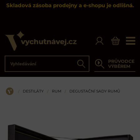
Skladová zásoba prodejny a e-shopu je odlišná.
Vyhledávání
PRŮVODCE
Hledat
VÝBĚREM
DESTILÁTY
RUM
DEGUSTAČNÍ SADY RUMŮ
/
/
/
ÚVOD