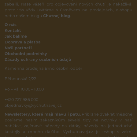
zabalili. Naše vášeň pro objevování nových chutí je nakažlivá,
proto vás vždy uvítáme s úsměvem na prodejnách, e-shopu
nebo našem blogu
Chutnej blog
.
O nás
Kontakt
Jak balíme
Doprava a platba
Naši partneři
Obchodní podmínky
Zásady ochrany osobních údajů
Kamenná prodejna Brno, osobní odběr
Běhounská 2/22
Po – Pá: 10:00 – 18:00
+420 727 986 000
objednavky@vychutnavej.cz
Newslettery, které mají hlavu i patu.
Přibližně dvakrát měsíčně
posíláme našim zákazníkům skvělé tipy na novinky v naší
nabídce, zajímavé nápady na dárky, návody na jednoduché
koktejly a mnoho dalšího. Vychutnávej.cz je eshop s velmi