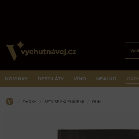
Vyhled
NOVINKY
DESTILÁTY
VÍNO
NEALKO
DÁR
DÁRKY
SETY SE SKLENICEMI
RUM
/
/
/
ÚVOD