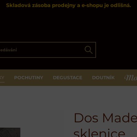
Skladová zásoba prodejny a e-shopu je odlišná.
ávání
Hledat
KY
POCHUTINY
DEGUSTACE
DOUTNÍK
MOS
Dos Mader
sklenice