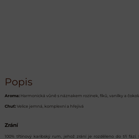
Popis
Aroma:
Harmonická vůně s náznakem rozinek, fíků, vanilky a čoko
Chuť:
Velice jemná, komplexní a hřejivá
Zrání
100% třtinový karibský rum, jehož zrání je rozděleno do tří fází.