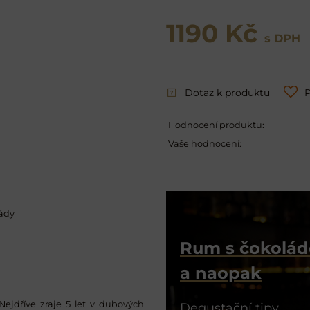
1190 Kč
s DPH
Dotaz k produktu
P
Hodnocení produktu:
Vaše hodnocení:
lády
Rum s čokolá
a naopak
 Nejdříve zraje 5 let v dubových
Degustační tipy