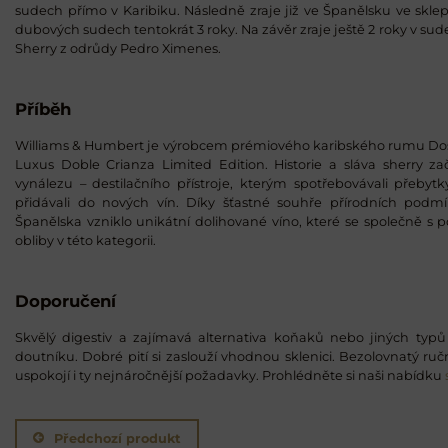
sudech přímo v Karibiku. Následně zraje již ve Španělsku ve skl
dubových sudech tentokrát 3 roky. Na závěr zraje ještě 2 roky v sude
Sherry z odrůdy Pedro Ximenes.
Příběh
Williams & Humbert je výrobcem prémiového karibského rumu Dos 
Luxus Doble Crianza Limited Edition. Historie a sláva sherry z
vynálezu – destilačního přístroje, kterým spotřebovávali přebytk
přidávali do nových vín. Díky šťastné souhře přírodních podm
Španělska vzniklo unikátní dolihované víno, které se společně s p
obliby v této kategorii.
Doporučení
Skvělý digestiv a zajímavá alternativa koňaků nebo jiných typ
doutníku. Dobré pití si zaslouží vhodnou sklenici. Bezolovnatý ru
uspokojí i ty nejnáročnější požadavky. Prohlédněte si naši nabídku
Předchozí produkt