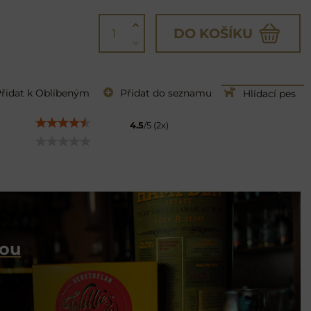
DO KOŠÍKU
řidat k Oblíbeným
Přidat do seznamu
Hlídací pes
4.5
/
5
(
2
x)
dou