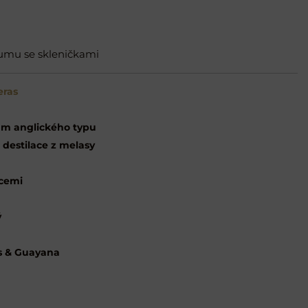
umu se skleničkami
eras
m anglického typu
 destilace z melasy
icemi
ý
s & Guayana