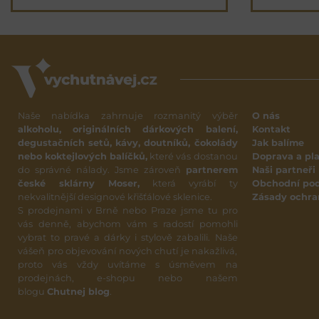
Naše nabídka zahrnuje rozmanitý výběr
O nás
alkoholu, originálních dárkových balení,
Kontakt
degustačních setů, kávy, doutníků, čokolády
Jak balíme
nebo koktejlových balíčků,
které vás dostanou
Doprava a pl
do správné nálady. Jsme zároveň
partnerem
Naši partneři
české sklárny Moser,
která vyrábí ty
Obchodní po
nekvalitnější designové křišťálové sklenice.
Zásady ochra
S prodejnami v Brně nebo Praze jsme tu pro
vás denně, abychom vám s radostí pomohli
vybrat to pravé a dárky i stylově zabalili. Naše
vášeň pro objevování nových chutí je nakažlivá,
proto vás vždy uvítáme s úsměvem na
prodejnách, e-shopu nebo našem
blogu
Chutnej blog
.