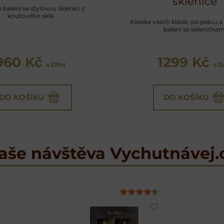
sklenice
balení se stylovou sklenicí z
kouřového skla
Klasika všech klasik, po právu 
balení se skleničkam
960 Kč
1299 Kč
s DPH
s 
DO KOŠÍKU
DO KOŠÍKU
aše návštěva Vychutnávej.