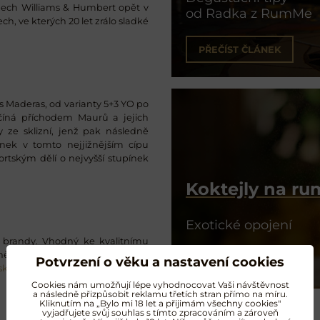
epech Williams & Humbert opět v
od Radka z RumMe
ch, ve kterých 20 let zrálo sladké
PŘEČÍST ČLÁNEK
Maderas, od varianty 5+3 YO po
ačíná příchodem Maurů a jejich
y ze sklizní, jenž pak následně
ínek v tomto nejjižnějším cípu
ortským dělí o nejvyšší stupínek
Koktejly na r
Exotické opojení
ů brandy. Vhodný ke kvalitnímu
čně zpracovaný křišťál od Moseru
Potvrzení o věku a nastavení cookies
NAMÍCHAT KOKTEJL
sklenic na rum
.
Cookies nám umožňují lépe vyhodnocovat Vaši návštěvnost
a následně přizpůsobit reklamu třetích stran přímo na míru.
Kliknutím na „Bylo mi 18 let a přijimám všechny cookies"
vyjadřujete svůj souhlas s tímto zpracováním a zároveň