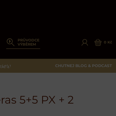
PRŮVODCE
0 Kč
VÝBĚREM
CHUTNEJ BLOG & PODCAST
ER
as 5+5 PX + 2