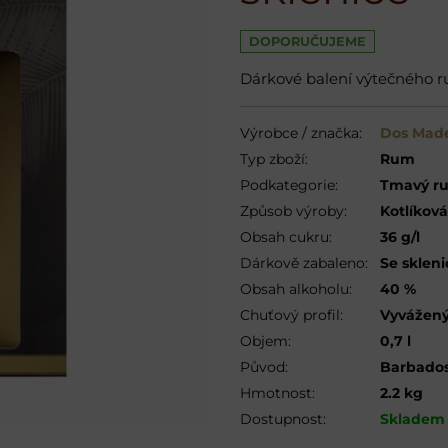
DOPORUČUJEME
Dárkové balení výtečného r
Výrobce / značka:
Dos Mad
Typ zboží:
Rum
Podkategorie:
Tmavý ru
Způsob výroby:
Kotlíková
Obsah cukru:
36 g/l
Dárkově zabaleno:
Se sklen
Obsah alkoholu:
40 %
Chuťový profil:
Vyvážen
Objem:
0,7 l
Původ:
Barbado
Hmotnost:
2.2 kg
Dostupnost:
Skladem