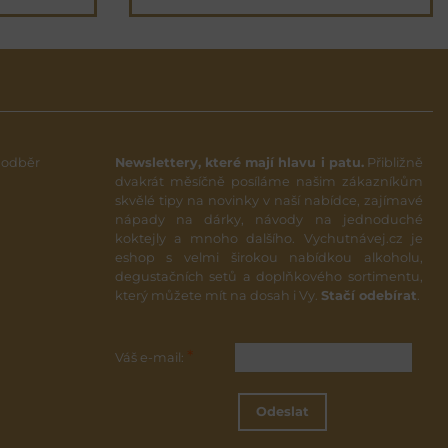
 odběr
Newslettery, které mají hlavu i patu.
Přibližně
dvakrát měsíčně posíláme našim zákazníkům
skvělé tipy na novinky v naší nabídce, zajímavé
nápady na dárky, návody na jednoduché
koktejly a mnoho dalšího. Vychutnávej.cz je
eshop s velmi širokou nabídkou alkoholu,
degustačních setů a doplňkového sortimentu,
který můžete mít na dosah i Vy.
Stačí odebírat
.
*
Váš e-mail:
Odeslat