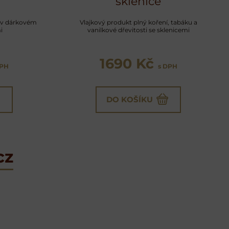
sklenice
a v dárkovém
Vlajkový produkt plný koření, tabáku a
i
vanilkové dřevitosti se sklenicemi
1690 Kč
DPH
s DPH
DO KOŠÍKU
cz