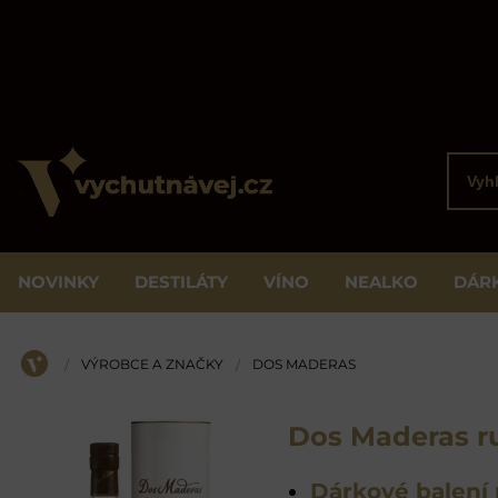
Vyhled
NOVINKY
DESTILÁTY
VÍNO
NEALKO
DÁR
VÝROBCE A ZNAČKY
DOS MADERAS
/
/
ÚVOD
Dos Maderas 
Dárkové balení