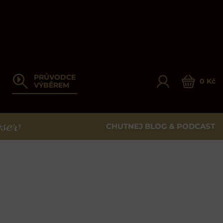
PRŮVODCE
0 Kč
VÝBĚREM
CHUTNEJ BLOG & PODCAST
ER