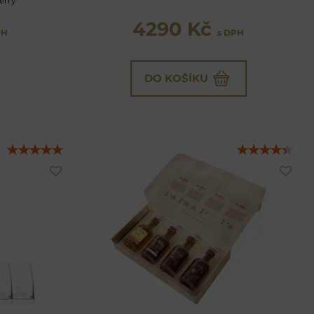
erry
4290 Kč
PH
s DPH
DO KOŠÍKU