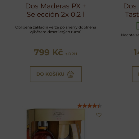
Dos Maderas PX +
Dos 
Selección 2x 0,2 l
Tas
Oblíbená základní verze po sherry doplněná
výběrem desetiletých rumů
Nechte s
799 Kč
1
s DPH
DO KOŠÍKU