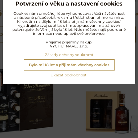
fíků
sudech po španělské sh
Potvrzení o věku a nastavení cookies
499 Kč
790 Kč
Cookies nám umožňují lépe vyhodnocovat Vaši návštěvnost
s DPH
s D
a následně přizpůsobit reklamu třetích stran přímo na míru.
Kliknutím na „Bylo mi 18 let a přijimám všechny cookies"
vyjadřujete svůj souhlas s tímto zpracováním a zároveň
potvrzujete, že Vám již bylo 18 let. Níže můžete najít podrobné
informace nebo upravit své preference.
DO KOŠÍKU
Zobrazit
Přejeme příjemný nákup.
VYCHUTNAVEJ s.r.o.
Zásady ochrany soukromí
Bylo mi 18 let a přijimám všechny cookies
Ukázat podrobnosti