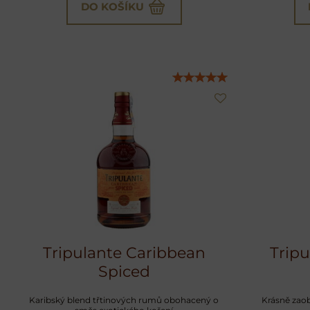
DO KOŠÍKU
Tripulante Caribbean
Trip
Spiced
Karibský blend třtinových rumů obohacený o
Krásně zaob