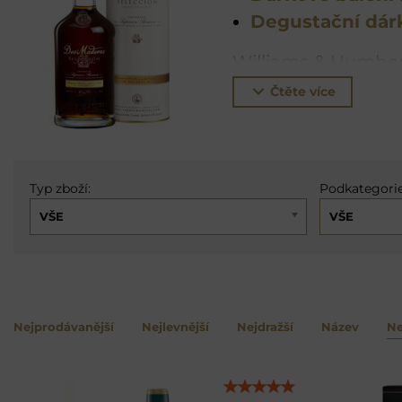
Degustační dár
Williams & Humber
Doble Crianza Lim
Čtěte více
destilačního přístr
Díky šťastné souhř
víno, které se spol
Typ zboží:
Podkategorie
VŠE
VŠE
Nejprodávanější
Nejlevnější
Nejdražší
Název
Ne