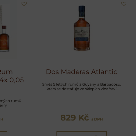
 Rum
Dos Maderas Atlantic
 4x 0,05
Směs 5 letých rumů z Guyany a Barbadosu,
která se dostařuje ve sklepích vinařství
Williams & Humbert
bených rumů
erry
829 Kč
PH
s DPH