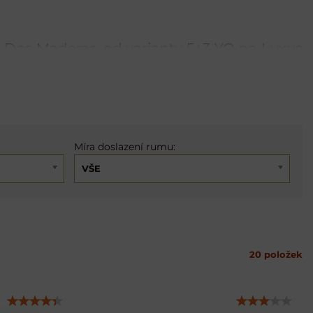
Dos Maderas, od varianty 5+3 YO po Luxus
číná příchodem Maurů a jejich vynálezu –
í, jenž pak následně přidávali do nových vín.
cípu Španělska vzniklo unikátní dolihované
 v této kategorii.
Míra doslazení rumu:
VŠE
20
položek