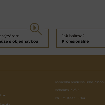
e výběrem
Jak balíme?
ůže s objednávkou
Profesionálně
Kamenná prodejna Brno, osobní
Běhounská 2/22
atba
Po – Pá: 10:00 – 18:00
dmínky