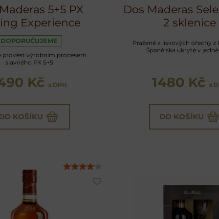
Maderas 5+5 PX
Dos Maderas Sele
ting Experience
2 sklenice
DOPORUČUJEME
Pražené a lískových ořechy z 
Španělska ukryté v jedné 
e provést výrobním procesem
slavného PX 5+5
490 Kč
1480 Kč
s DPH
s 
DO KOŠÍKU
DO KOŠÍKU