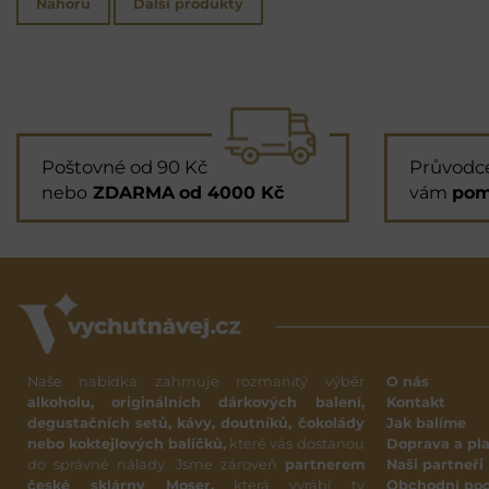
Nahoru
Další produkty
Poštovné od 90 Kč
Průvodc
nebo
ZDARMA
od 4000 Kč
vám
pom
Naše nabídka zahrnuje rozmanitý výběr
O nás
alkoholu, originálních dárkových balení,
Kontakt
degustačních setů, kávy, doutníků, čokolády
Jak balíme
nebo koktejlových balíčků,
které vás dostanou
Doprava a pl
do správné nálady. Jsme zároveň
partnerem
Naši partneři
české sklárny Moser,
která vyrábí ty
Obchodní po