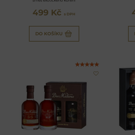
směs exotického koření
499 Kč
s DPH
DO KOŠÍKU