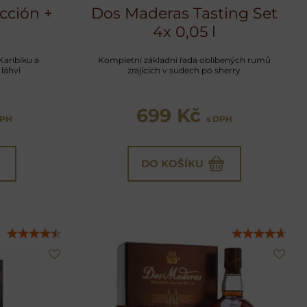
cción +
Dos Maderas Tasting Set
4x 0,05 l
Karibiku a
Kompletní základní řada oblíbených rumů
láhvi
zrajících v sudech po sherry
699 Kč
DPH
s DPH
DO KOŠÍKU