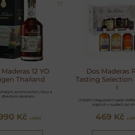
 Maderas 12 YO
Dos Maderas
igen Thailand
Tasting Selection
l
hatým aroma koření, kávy a
dřevitým závěrem
Unikátní degustační sada oblí
zrajících v sudech po sh
1990 Kč
469 Kč
s DPH
s D