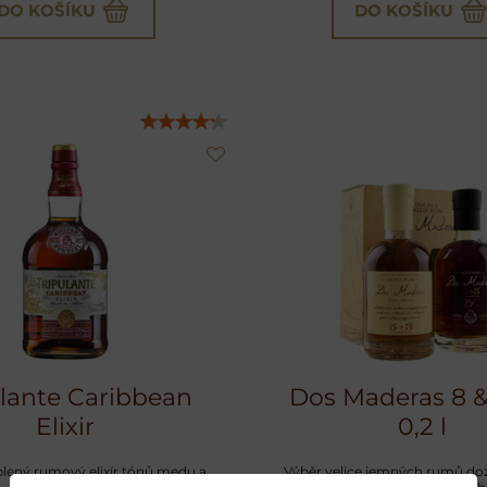
DO KOŠÍKU
DO KOŠÍKU
ulante Caribbean
Dos Maderas 8 &
Elixir
0,2 l
lený rumový elixír tónů medu a
Výběr velice jemných rumů do