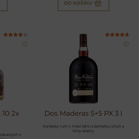
DO KOŠÍKU
 10 2x
Dos Maderas 5+5 PX 3 l
Karibský rum v maxi lahvi s bohatou chutí a
tóny sherry
zrávaných v