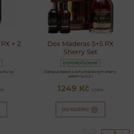
PX + 2
Dos Maderas 5+5 PX
Sherry Set
DOPORUČUJEME
rumu se
Dárkové balení s ochutnávkovým sherry
setem 2x 0,2 l
1249 Kč
PH
s DPH
DO KOŠÍKU