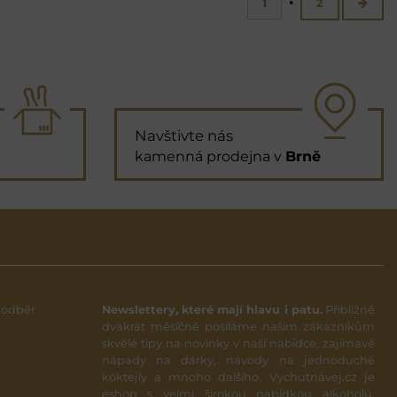
1
2
Navštivte nás
kamenná prodejna v
Brně
 odběr
Newslettery, které mají hlavu i patu.
Přibližně
dvakrát měsíčně posíláme našim zákazníkům
skvělé tipy na novinky v naší nabídce, zajímavé
nápady na dárky, návody na jednoduché
koktejly a mnoho dalšího. Vychutnávej.cz je
eshop s velmi širokou nabídkou alkoholu,