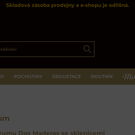
Skladová zásoba prodejny a e-shopu je odlišná.
ávání
Hledat
KY
POCHUTINY
DEGUSTACE
DOUTNÍK
MOS
rum
 rumu Dos Maderas se sklenicemi