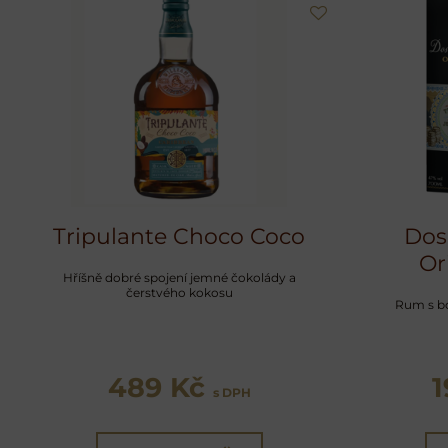
Tripulante Choco Coco
Dos
Or
Hříšně dobré spojení jemné čokolády a
čerstvého kokosu
Rum s bo
489 Kč
s DPH