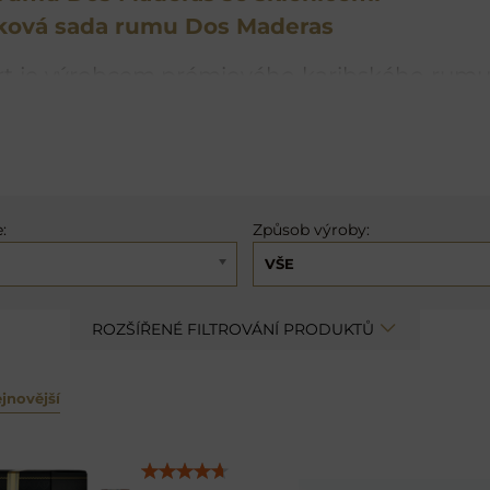
ková sada rumu Dos Maderas
t je výrobcem prémiového karibského rumu 
ited Edition. Historie a sláva sherry za
oje, kterým spotřebovávali přebytky ze sklizn
e přírodních podmínek v tomto nejjižnějším 
ečně s portským dělí o nejvyšší stupínek obliby
:
Způsob výroby:
VŠE
ROZŠÍŘENÉ FILTROVÁNÍ PRODUKTŮ
jnovější