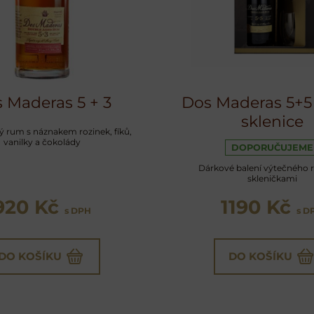
 Maderas 5 + 3
Dos Maderas 5+5 
sklenice
 rum s náznakem rozinek, fíků,
vanilky a čokolády
DOPORUČUJEME
Dárkové balení výtečného 
skleničkami
920 Kč
1190 Kč
s DPH
s D
DO KOŠÍKU
DO KOŠÍKU