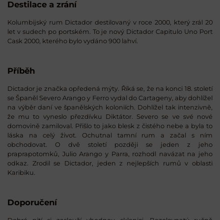
Destilace a zrání
Kolumbijský rum Dictador destilovaný v roce 2000, který zrál 20
let v sudech po portském. To je nový Dictador Capitulo Uno Port
Cask 2000, kterého bylo vydáno 900 lahví.
Příběh
Dictador je značka opředená mýty. Říká se, že na konci 18. století
se Španěl Severo Arango y Ferro vydal do Cartageny, aby dohlížel
na výběr daní ve španělských koloniích. Dohlížel tak intenzivně,
že mu to vyneslo přezdívku Diktátor. Severo se ve své nové
domovině zamiloval. Přišlo to jako blesk z čistého nebe a byla to
láska na celý život. Ochutnal tamní rum a začal s ním
obchodovat. O dvě století později se jeden z jeho
praprapotomků, Julio Arango y Parra, rozhodl navázat na jeho
odkaz. Zrodil se Dictador, jeden z nejlepších rumů v oblasti
Karibiku.
Doporučení