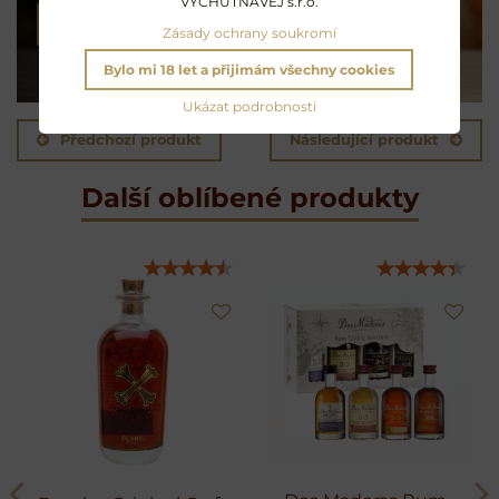
VYCHUTNAVEJ s.r.o.
NAMÍCHAT KOKTEJL
Zásady ochrany soukromí
Bylo mi 18 let a přijimám všechny cookies
Ukázat podrobnosti
Předchozí produkt
Následující produkt
Další oblíbené produkty