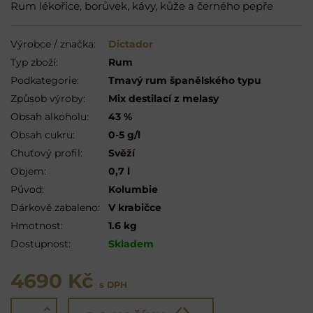
Rum lékořice, borůvek, kávy, kůže a černého pepře
Výrobce / značka:
Dictador
Typ zboží:
Rum
Podkategorie:
Tmavý rum španělského typu
Způsob výroby:
Mix destilací z melasy
Obsah alkoholu:
43 %
Obsah cukru:
0-5 g/l
Chuťový profil:
Svěží
Objem:
0,7 l
Původ:
Kolumbie
Dárkově zabaleno:
V krabičce
Hmotnost:
1.6 kg
Dostupnost:
Skladem
4690 Kč
s DPH