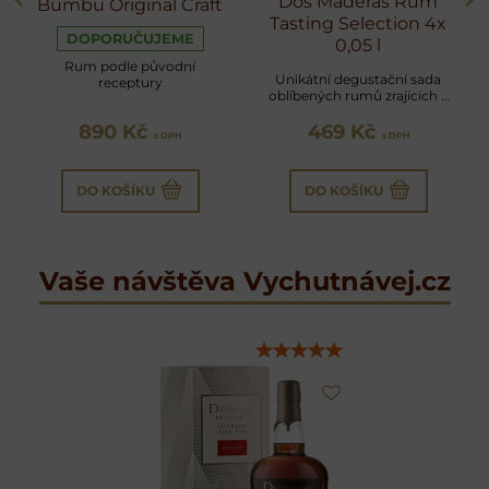
Dos Maderas Rum
Bumbu Original Craft
Tasting Selection 4x
DOPORUČUJEME
0,05 l
Rum podle původní
Unikátní degustační sada
receptury
oblíbených rumů zrajících v
sudech po sherry
890 Kč
469 Kč
s DPH
s DPH
DO KOŠÍKU
DO KOŠÍKU
Vaše návštěva Vychutnávej.cz