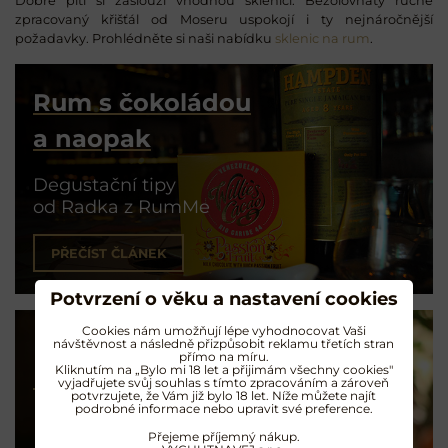
Dobré pití si zaslouží vhodnou sklenici. Bezolovnatý ručně
zpracovaný křišťál od Moseru uspokojí i ty nejnáročnější
požadavky. Prohlédněte si naši nabídku
sklenic na rum
.
Rum s čokoládou
a naopak
Degustační tipy
od Radka z RumMe
PŘEČÍST ČLÁNEK
Potvrzení o věku a nastavení cookies
Cookies nám umožňují lépe vyhodnocovat Vaši
návštěvnost a následně přizpůsobit reklamu třetích stran
přímo na míru.
Kliknutím na „Bylo mi 18 let a přijimám všechny cookies"
Koktejly na rumu
vyjadřujete svůj souhlas s tímto zpracováním a zároveň
potvrzujete, že Vám již bylo 18 let. Níže můžete najít
podrobné informace nebo upravit své preference.
Exotické opojení
Přejeme příjemný nákup.