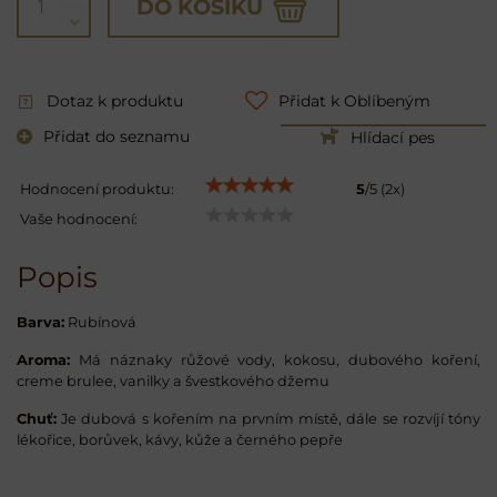
DO KOŠÍKU
Dotaz k produktu
Přidat k Oblíbeným
Přidat do seznamu
Hlídací pes
Hodnocení produktu:
5
/
5
(
2
x)
Vaše hodnocení:
Popis
Barva:
Rubínová
Aroma:
Má náznaky růžové vody, kokosu, dubového koření,
creme brulee, vanilky a švestkového džemu
Chuť:
Je dubová s kořením na prvním místě, dále se rozvíjí tóny
lékořice, borůvek, kávy, kůže a černého pepře