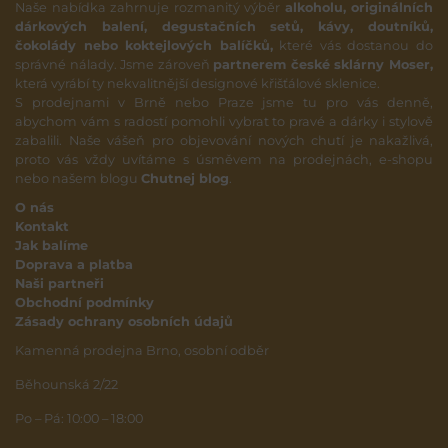
Naše nabídka zahrnuje rozmanitý výběr
alkoholu, originálních
dárkových balení, degustačních setů, kávy, doutníků,
čokolády nebo koktejlových balíčků,
které vás dostanou do
správné nálady. Jsme zároveň
partnerem české sklárny Moser,
která vyrábí ty nekvalitnější designové křišťálové sklenice.
S prodejnami v Brně nebo Praze jsme tu pro vás denně,
abychom vám s radostí pomohli vybrat to pravé a dárky i stylově
zabalili. Naše vášeň pro objevování nových chutí je nakažlivá,
proto vás vždy uvítáme s úsměvem na prodejnách, e-shopu
nebo našem blogu
Chutnej blog
.
O nás
Kontakt
Jak balíme
Doprava a platba
Naši partneři
Obchodní podmínky
Zásady ochrany osobních údajů
Kamenná prodejna Brno, osobní odběr
Běhounská 2/22
Po – Pá: 10:00 – 18:00