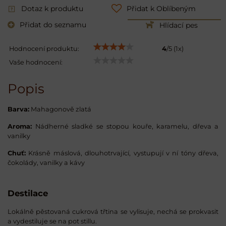
Dotaz k produktu
Přidat k Oblíbeným
Přidat do seznamu
Hlídací pes
Hodnocení produktu:
4
/
5
(
1
x)
Vaše hodnocení:
Popis
Barva:
Mahagonově zlatá
Aroma:
Nádherné sladké se stopou kouře, karamelu, dřeva a
vanilky
Chuť:
Krásně máslová, dlouhotrvající, vystupují v ní tóny dřeva,
čokolády, vanilky a kávy
Destilace
Lokálně pěstovaná cukrová třtina se vylisuje, nechá se prokvasit
a vydestiluje se na pot stillu.