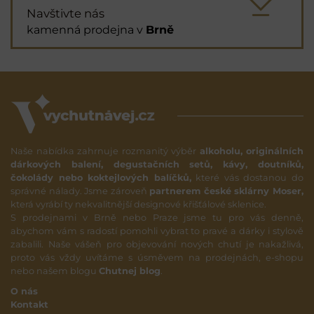
Navštivte nás
kamenná prodejna v
Brně
Naše nabídka zahrnuje rozmanitý výběr
alkoholu, originálních
dárkových balení, degustačních setů, kávy, doutníků,
čokolády nebo koktejlových balíčků,
které vás dostanou do
správné nálady. Jsme zároveň
partnerem české sklárny Moser,
která vyrábí ty nekvalitnější designové křišťálové sklenice.
S prodejnami v Brně nebo Praze jsme tu pro vás denně,
abychom vám s radostí pomohli vybrat to pravé a dárky i stylově
zabalili. Naše vášeň pro objevování nových chutí je nakažlivá,
proto vás vždy uvítáme s úsměvem na prodejnách, e-shopu
nebo našem blogu
Chutnej blog
.
O nás
Kontakt