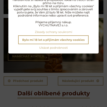
přímo na míru.
PŘEČÍST ČLÁNEK
Kliknutím na „Bylo mi 18 let a přijimám všechny cookies"
vyjadřujete svůj souhlas s tímto zpracováním a zároveň
potvrzujete, že Vám již bylo 18 let. Níže můžete najít
podrobné informace nebo upravit své preference.
Přejeme příjemný nákup.
VYCHUTNAVEJ s.r.o.
Zásady ochrany soukromí
Koktejly na rumu
Bylo mi 18 let a přijimám všechny cookies
Exotické opojení
Ukázat podrobnosti
NAMÍCHAT KOKTEJL
Předchozí produkt
Následující produkt
Další oblíbené produkty