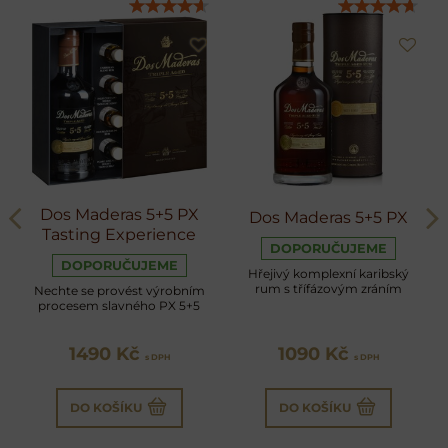
Dos Maderas 5+5 PX
Dos Maderas 5+5 PX
Tasting Experience
DOPORUČUJEME
DOPORUČUJEME
Hřejivý komplexní karibský
rum s třífázovým zráním
Nechte se provést výrobním
procesem slavného PX 5+5
1490 Kč
1090 Kč
s DPH
s DPH
DO KOŠÍKU
DO KOŠÍKU