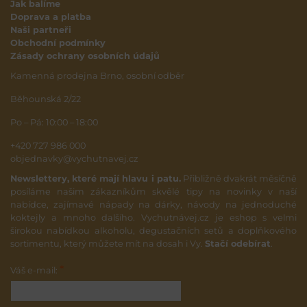
Jak balíme
Doprava a platba
Naši partneři
Obchodní podmínky
Zásady ochrany osobních údajů
Kamenná prodejna Brno, osobní odběr
Běhounská 2/22
Po – Pá: 10:00 – 18:00
+420 727 986 000
objednavky@vychutnavej.cz
Newslettery, které mají hlavu i patu.
Přibližně dvakrát měsíčně
posíláme našim zákazníkům skvělé tipy na novinky v naší
nabídce, zajímavé nápady na dárky, návody na jednoduché
koktejly a mnoho dalšího. Vychutnávej.cz je eshop s velmi
širokou nabídkou alkoholu, degustačních setů a doplňkového
sortimentu, který můžete mít na dosah i Vy.
Stačí odebírat
.
*
Váš e-mail: