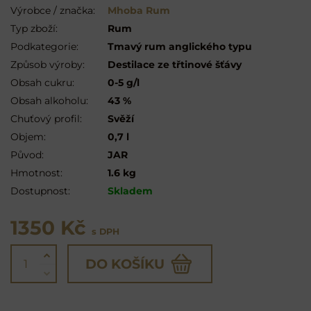
Výrobce / značka:
Mhoba Rum
Typ zboží:
Rum
Podkategorie:
Tmavý rum anglického typu
Způsob výroby:
Destilace ze třtinové šťávy
Obsah cukru:
0-5 g/l
Obsah alkoholu:
43 %
Chuťový profil:
Svěží
Objem:
0,7 l
Původ:
JAR
Hmotnost:
1.6 kg
Dostupnost:
Skladem
1350 Kč
s DPH
DO KOŠÍKU