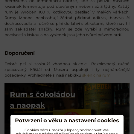
přemístěna do fermentační nádrže, kde za použití místních
kvasinek fermentuje pod otevřeným nebem až 3 týdny. Každý
rum je vyroben 100 % kotlíkovou destilací v malých várkách.
Rumy Mhoba neobsahují žádná přidaná aditiva, barviva či
dochucovadla a ručně se plní do lahví s etiketami, které navrhl
sám zakladatel značky. Rum se zde vyrábí s mimořádnou
poctivostí a láskou a na výsledek jsou jeho tvůrci právem hrdí.
Doporučení
Dobré pití si zaslouží vhodnou sklenici. Bezolovnatý ručně
zpracovaný křišťál od Moseru uspokojí i ty nejnáročnější
požadavky. Prohlédněte si naši nabídku
sklenic na rum
.
Rum s čokoládou
a naopak
Degustační tipy
Potvrzení o věku a nastavení cookies
od Radka z RumMe
Cookies nám umožňují lépe vyhodnocovat Vaši
návštěvnost a následně přizpůsobit reklamu třetích stran