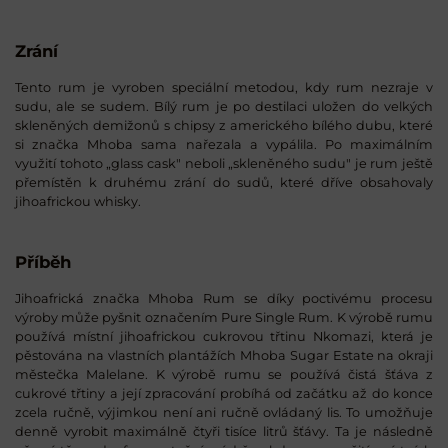
Zrání
Tento rum je vyroben speciální metodou, kdy rum nezraje v
sudu, ale se sudem. Bílý rum je po destilaci uložen do velkých
skleněných demižonů s chipsy z amerického bílého dubu, které
si značka Mhoba sama nařezala a vypálila. Po maximálním
využití tohoto „glass cask" neboli „skleněného sudu" je rum ještě
přemístěn k druhému zrání do sudů, které dříve obsahovaly
jihoafrickou whisky.
Příběh
Jihoafrická značka Mhoba Rum se díky poctivému procesu
výroby může pyšnit označením Pure Single Rum. K výrobě rumu
používá místní jihoafrickou cukrovou třtinu Nkomazi, která je
pěstována na vlastních plantážích Mhoba Sugar Estate na okraji
městečka Malelane. K výrobě rumu se používá čistá šťáva z
cukrové třtiny a její zpracování probíhá od začátku až do konce
zcela ručně, výjimkou není ani ručně ovládaný lis. To umožňuje
denně vyrobit maximálně čtyři tisíce litrů šťávy. Ta je následně