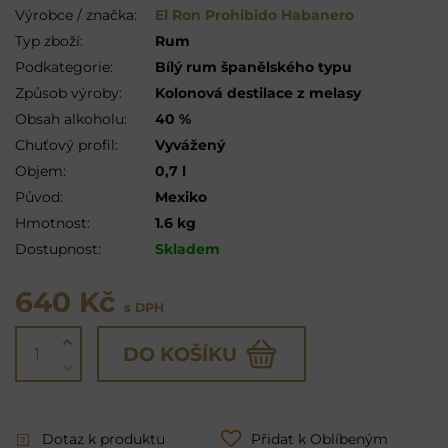
Výrobce / značka:
El Ron Prohibido Habanero
Typ zboží:
Rum
Podkategorie:
Bílý rum španělského typu
Způsob výroby:
Kolonová destilace z melasy
Obsah alkoholu:
40 %
Chuťový profil:
Vyvážený
Objem:
0,7 l
Původ:
Mexiko
Hmotnost:
1.6 kg
Dostupnost:
Skladem
640 Kč
s DPH
DO KOŠÍKU
Dotaz k produktu
Přidat k Oblíbeným