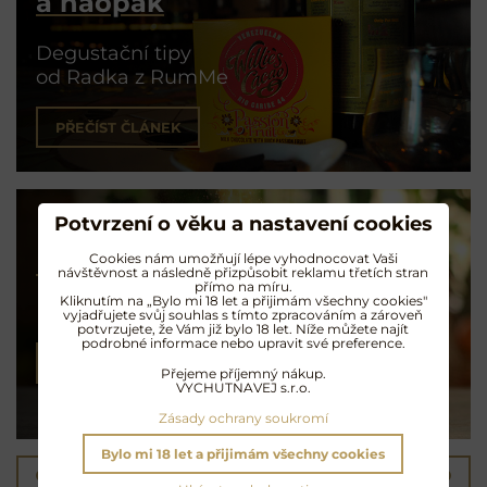
a naopak
Degustační tipy
od Radka z RumMe
PŘEČÍST ČLÁNEK
Potvrzení o věku a nastavení cookies
Koktejly na rumu
Cookies nám umožňují lépe vyhodnocovat Vaši
návštěvnost a následně přizpůsobit reklamu třetích stran
přímo na míru.
Kliknutím na „Bylo mi 18 let a přijimám všechny cookies"
Exotické opojení
vyjadřujete svůj souhlas s tímto zpracováním a zároveň
potvrzujete, že Vám již bylo 18 let. Níže můžete najít
podrobné informace nebo upravit své preference.
NAMÍCHAT KOKTEJL
Přejeme příjemný nákup.
VYCHUTNAVEJ s.r.o.
Zásady ochrany soukromí
Bylo mi 18 let a přijimám všechny cookies
Předchozí produkt
Následující produkt