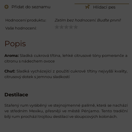
Přidat do seznamu
Hlídací pes
Hodnocení produktu:
Zatím bez hodnocení. Buďte první!
Vaše hodnocení:
Popis
Aroma:
Sladká cukrová třtina, lehké citrusové tóny pomeranče a
citronu s nádechem ovoce
Chuť:
Sladká vycházející z použití cukrové třtiny nejvyšší kvality,
citrusový dotek s jemnou sladkostí
Destilace
Stařený rum vyráběný ve stejnojmenné palírně, která se nachází
ve středním Mexiku, přesněji ve městě Pénjamo. Tento tradiční
bílý rum prochází trojitou destilací ve sloupcových kolonách.