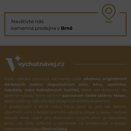
Navštivte nás
kamenná prodejna v
Brně
Naše nabídka zahrnuje rozmanitý výběr
alkoholu, originálních
dárkových balení, degustačních setů, kávy, doutníků,
čokolády nebo koktejlových balíčků,
které vás dostanou do
správné nálady. Jsme zároveň
partnerem české sklárny Moser,
která vyrábí ty nekvalitnější designové křišťálové sklenice.
S prodejnami v Brně nebo Praze jsme tu pro vás denně,
abychom vám s radostí pomohli vybrat to pravé a dárky i stylově
zabalili. Naše vášeň pro objevování nových chutí je nakažlivá,
proto vás vždy uvítáme s úsměvem na prodejnách, e-shopu
nebo našem blogu
Chutnej blog
.