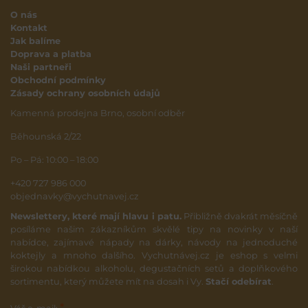
O nás
Kontakt
Jak balíme
Doprava a platba
Naši partneři
Obchodní podmínky
Zásady ochrany osobních údajů
Kamenná prodejna Brno, osobní odběr
Běhounská 2/22
Po – Pá: 10:00 – 18:00
+420 727 986 000
objednavky@vychutnavej.cz
Newslettery, které mají hlavu i patu.
Přibližně dvakrát měsíčně
posíláme našim zákazníkům skvělé tipy na novinky v naší
nabídce, zajímavé nápady na dárky, návody na jednoduché
koktejly a mnoho dalšího. Vychutnávej.cz je eshop s velmi
širokou nabídkou alkoholu, degustačních setů a doplňkového
sortimentu, který můžete mít na dosah i Vy.
Stačí odebírat
.
*