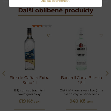
Ukázat podrobnosti
Další oblíbené produkty
Flor de Caña 4 Extra
Bacardí Carta Blanca
Seco 1 l
1,5 l
Bílý rum s výraznými
Čistý bílý rum s vanilkovým a
kávovými tóny
mandlovým nádechem
ideální na Mojito
619 Kč
940 Kč
s DPH
s DPH