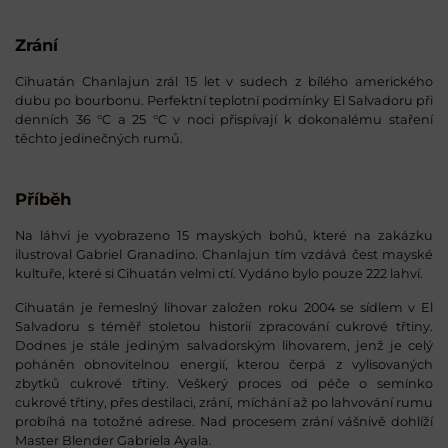
Zrání
Cihuatán Chanlajun zrál 15 let v sudech z bílého amerického
dubu po bourbonu. Perfektní teplotní podmínky El Salvadoru při
denních 36 °C a 25 °C v noci přispívají k dokonalému staření
těchto jedinečných rumů.
Příběh
Na láhvi je vyobrazeno 15 mayských bohů, které na zakázku
ilustroval Gabriel Granadino. Chanlajun tím vzdává čest mayské
kultuře, které si Cihuatán velmi ctí. Vydáno bylo pouze 222 lahví.
Cihuatán je řemeslný lihovar založen roku 2004 se sídlem v El
Salvadoru s téměř stoletou historií zpracování cukrové třtiny.
Dodnes je stále jediným salvadorským lihovarem, jenž je celý
poháněn obnovitelnou energií, kterou čerpá z vylisovaných
zbytků cukrové třtiny. Veškerý proces od péče o semínko
cukrové třtiny, přes destilaci, zrání, míchání až po lahvování rumu
probíhá na totožné adrese. Nad procesem zrání vášnivě dohlíží
Master Blender Gabriela Ayala.