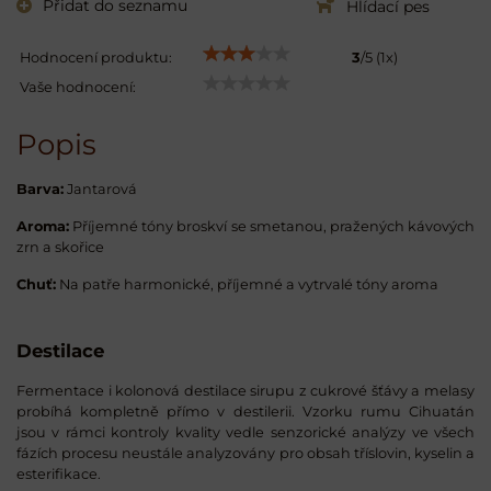
Přidat do seznamu
Hlídací pes
Hodnocení produktu:
3
/
5
(
1
x)
Vaše hodnocení:
Popis
Barva:
Jantarová
Aroma:
Příjemné tóny broskví se smetanou, pražených kávových
zrn a skořice
Chuť:
Na patře harmonické, příjemné a vytrvalé tóny aroma
Destilace
Fermentace i kolonová destilace sirupu z cukrové šťávy a melasy
probíhá kompletně přímo v destilerii. Vzorku rumu Cihuatán
jsou v rámci kontroly kvality vedle senzorické analýzy ve všech
fázích procesu neustále analyzovány pro obsah tříslovin, kyselin a
esterifikace.