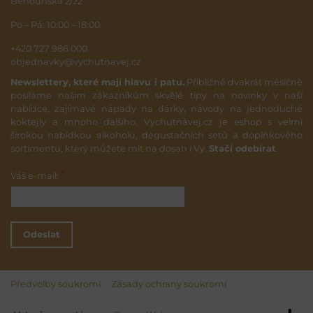
Běhounská 2/22
Po – Pá: 10:00 – 18:00
+420 727 986 000
objednavky@vychutnavej.cz
Newslettery, které mají hlavu i patu.
Přibližně dvakrát měsíčně
posíláme našim zákazníkům skvělé tipy na novinky v naší
nabídce, zajímavé nápady na dárky, návody na jednoduché
koktejly a mnoho dalšího. Vychutnávej.cz je eshop s velmi
širokou nabídkou alkoholu, degustačních setů a doplňkového
sortimentu, který můžete mít na dosah i Vy.
Stačí odebírat
.
*
Váš e-mail:
Odeslat
Předvolby soukromí
Zásady ochrany soukromí