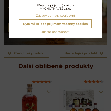
Koktejly na rumu
Přejeme příjemný nákup.
VYCHUTNAVEJ s.r.o.
Exotické opojení
Zásady ochrany soukromí
Bylo mi 18 let a přijimám všechny cookies
NAMÍCHAT KOKTEJL
Ukázat podrobnosti
Předchozí produkt
Následující produkt
Další oblíbené produkty