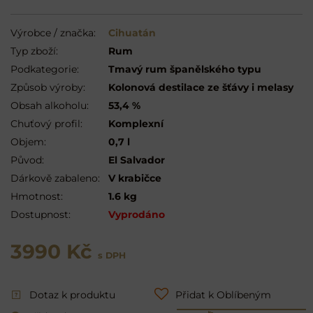
Výrobce / značka:
Cihuatán
Typ zboží:
Rum
Podkategorie:
Tmavý rum španělského typu
Způsob výroby:
Kolonová destilace ze šťávy i melasy
Obsah alkoholu:
53,4 %
Chuťový profil:
Komplexní
Objem:
0,7 l
Původ:
El Salvador
Dárkově zabaleno:
V krabičce
Hmotnost:
1.6 kg
Dostupnost:
Vyprodáno
3990 Kč
s DPH
Dotaz k produktu
Přidat k Oblíbeným