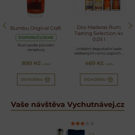
Dos Maderas Rum
Bumbu Original Craft
Tasting Selection 4x
DOPORUČUJEME
0,05 l
Rum podle původní
Unikátní degustační sada
receptury
oblíbených rumů zrajících v
sudech po sherry
890 Kč
469 Kč
s DPH
s DPH
DO KOŠÍKU
DO KOŠÍKU
Vaše návštěva Vychutnávej.cz