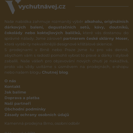
Naše nabídka zahrnuje rozmanitý výběr
alkoholu, originálních
dárkových balení, degustačních setů, kávy, doutníků,
čokolády nebo koktejlových balíčků,
které vás dostanou do
správné nálady. Jsme zároveň
partnerem české sklárny Moser,
která vyrábí ty nekvalitnější designové křišťálové sklenice.
S prodejnami v Brně nebo Praze jsme tu pro vás denně,
abychom vám s radostí pomohli vybrat to pravé a dárky i stylově
zabalili. Naše vášeň pro objevování nových chutí je nakažlivá,
proto vás vždy uvítáme s úsměvem na prodejnách, e-shopu
nebo našem blogu
Chutnej blog
.
O nás
Kontakt
Jak balíme
Doprava a platba
Naši partneři
Obchodní podmínky
Zásady ochrany osobních údajů
Kamenná prodejna Brno, osobní odběr