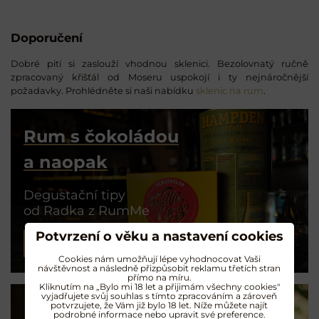
Doporučení
Dobré pití si zaslouží vhodnou sklenici. Bezolovnatý ručně
zpracovaný křišťál od Moseru uspokojí i ty nejnáročnější
požadavky. Prohlédněte si naši nabídku
sklenic na rum
.
Rum s čokoládou
a naopak
Degustační tipy
od Radka z RumMe
Potvrzení o věku a nastavení cookies
PŘEČÍST ČLÁNEK
Cookies nám umožňují lépe vyhodnocovat Vaši
návštěvnost a následně přizpůsobit reklamu třetích stran
přímo na míru.
Kliknutím na „Bylo mi 18 let a přijimám všechny cookies"
vyjadřujete svůj souhlas s tímto zpracováním a zároveň
potvrzujete, že Vám již bylo 18 let. Níže můžete najít
podrobné informace nebo upravit své preference.