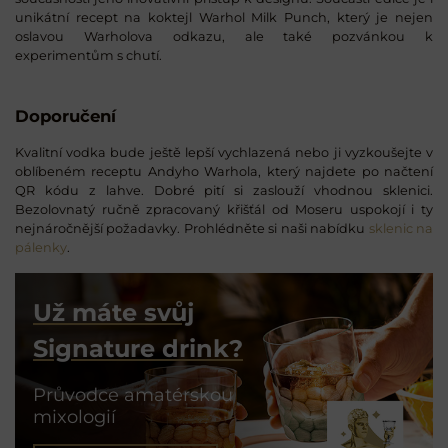
unikátní recept na koktejl Warhol Milk Punch, který je nejen
oslavou Warholova odkazu, ale také pozvánkou k
experimentům s chutí.
Doporučení
Kvalitní vodka bude ještě lepší vychlazená nebo ji vyzkoušejte v
oblíbeném receptu Andyho Warhola, který najdete po načtení
QR kódu z lahve. Dobré pití si zaslouží vhodnou sklenici.
Bezolovnatý ručně zpracovaný křišťál od Moseru uspokojí i ty
nejnáročnější požadavky. Prohlédněte si naši nabídku
sklenic na
pálenky
.
Už máte svůj
Signature drink?
Průvodce amatérskou
mixologií