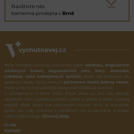
Navštivte nás
kamenná prodejna v
Brně
Naše nabídka zahrnuje rozmanitý výběr
alkoholu, originálních
dárkových balení, degustačních setů, kávy, doutníků,
čokolády nebo koktejlových balíčků,
které vás dostanou do
správné nálady. Jsme zároveň
partnerem české sklárny Moser,
která vyrábí ty nekvalitnější designové křišťálové sklenice.
S prodejnami v Brně nebo Praze jsme tu pro vás denně,
abychom vám s radostí pomohli vybrat to pravé a dárky i stylově
zabalili. Naše vášeň pro objevování nových chutí je nakažlivá,
proto vás vždy uvítáme s úsměvem na prodejnách, e-shopu
nebo našem blogu
Chutnej blog
.
O nás
Kontakt