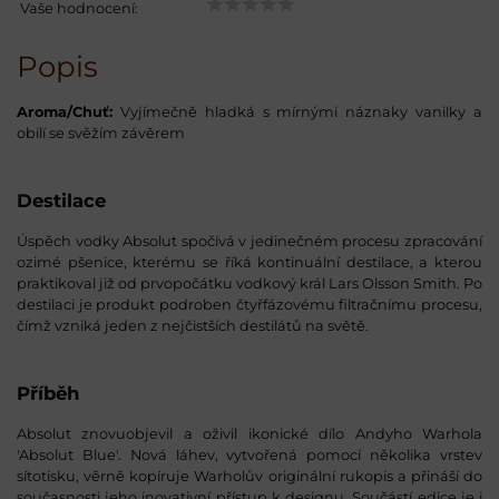
Vaše hodnocení:
Popis
Aroma/Chuť:
Vyjímečně hladká s mírnými náznaky vanilky a
obilí se svěžím závěrem
Destilace
Úspěch vodky Absolut spočívá v jedinečném procesu zpracování
ozimé pšenice, kterému se říká kontinuální destilace, a kterou
praktikoval již od prvopočátku vodkový král Lars Olsson Smith. Po
destilaci je produkt podroben čtyřfázovému filtračnímu procesu,
čímž vzniká jeden z nejčistších destilátů na světě.
Příběh
Absolut znovuobjevil a oživil ikonické dílo Andyho Warhola
'Absolut Blue'. Nová láhev, vytvořená pomocí několika vrstev
sítotisku, věrně kopíruje Warholův originální rukopis a přináší do
současnosti jeho inovativní přístup k designu. Součástí edice je i