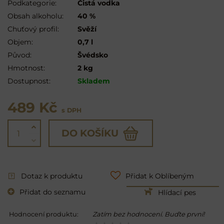
Podkategorie:
Čistá vodka
Obsah alkoholu:
40 %
Chuťový profil:
Svěží
Objem:
0,7 l
Původ:
Švédsko
Hmotnost:
2 kg
Dostupnost:
Skladem
489 Kč
s DPH
DO KOŠÍKU
Dotaz k produktu
Přidat k Oblíbeným
Přidat do seznamu
Hlídací pes
Hodnocení produktu:
Zatím bez hodnocení. Buďte první!