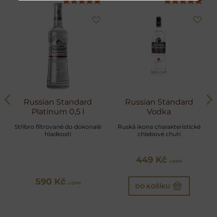
Russian Standard
Russian Standard
Platinum 0,5 l
Vodka
Stříbro filtrované do dokonalé
Ruská ikona charakteristické
hladkosti
chlebové chuti
449 Kč
s DPH
590 Kč
s DPH
DO KOŠÍKU