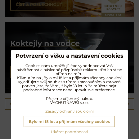
ČÍST & POSLECHNOUT
Koktejly na vodce
Potvrzení o věku a nastavení cookies
Čistá chuť alchymie
Cookies nám umožňují lépe vyhodnocovat Vaši
návštěvnost a následně přizpůsobit reklamu třetích stran
NAMÍCHAT KOKTEJL
přímo na míru.
Kliknutím na „Bylo mi 18 let a přijimám všechny cookies"
vyjadřujete svůj souhlas s tímto zpracováním a zároveň
potvrzujete, že Vám již bylo 18 let. Níže můžete najít
podrobné informace nebo upravit své preference.
Přejeme příjemný nákup.
VYCHUTNAVEJ s.r.o.
Předchozí produkt
Následující produkt
Zásady ochrany soukromí
Další oblíbené produkty
Bylo mi 18 let a přijimám všechny cookies
Ukázat podrobnosti