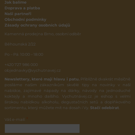
Jak balíme
Doprava a platba
Naši partneři
Obchodní podmínky
Zásady ochrany osobních údajů
Kamenná prodejna Brno, osobní odběr
Běhounská 2/22
Po – Pá: 10:00 – 18:00
+420 727 986 000
objednavky@vychutnavej.cz
Newslettery, které mají hlavu i patu.
Přibližně dvakrát měsíčně
posíláme našim zákazníkům skvělé tipy na novinky v naší
nabídce, zajímavé nápady na dárky, návody na jednoduché
koktejly a mnoho dalšího. Vychutnávej.cz je eshop s velmi
širokou nabídkou alkoholu, degustačních setů a doplňkového
sortimentu, který můžete mít na dosah i Vy.
Stačí odebírat
.
*
Váš e-mail: