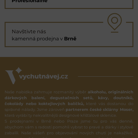
Profesionálně
Navštivte nás
kamenná prodejna v
Brně
Naše nabídka zahrnuje rozmanitý výběr
alkoholu, originálních
dárkových balení, degustačních setů, kávy, doutníků,
čokolády nebo koktejlových balíčků,
které vás dostanou do
správné nálady. Jsme zároveň
partnerem české sklárny Moser,
která vyrábí ty nekvalitnější designové křišťálové sklenice.
S prodejnami v Brně nebo Praze jsme tu pro vás denně,
abychom vám s radostí pomohli vybrat to pravé a dárky i stylově
zabalili. Naše vášeň pro objevování nových chutí je nakažlivá,