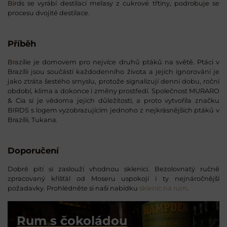
Birds se vyrábí destilací melasy z cukrové třtiny, podrobuje se
procesu dvojité destilace.
Příběh
Brazílie je domovem pro nejvíce druhů ptáků na světě. Ptáci v
Brazílii jsou součástí každodenního života a jejich ignorování je
jako ztráta šestého smyslu, protože signalizují denní dobu, roční
období, klima a dokonce i změny prostředí. Společnost MURARO
& Cia si je vědoma jejich důležitosti, a proto vytvořila značku
BIRDS s logem vyzobrazujícím jednoho z nejkrásnějších ptáků v
Brazílii, Tukana.
Doporučení
Dobré pití si zaslouží vhodnou sklenici. Bezolovnatý ručně
zpracovaný křišťál od Moseru uspokojí i ty nejnáročnější
požadavky. Prohlédněte si naši nabídku
sklenic na rum
.
Rum s čokoládou