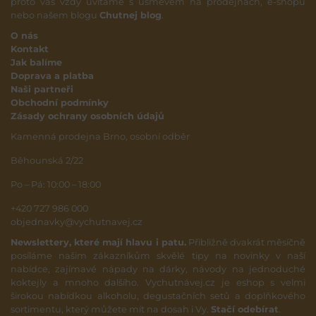
proto vás vždy uvítáme s úsměvem na prodejnách, e-shopu
nebo našem blogu
Chutnej blog
.
O nás
Kontakt
Jak balíme
Doprava a platba
Naši partneři
Obchodní podmínky
Zásady ochrany osobních údajů
Kamenná prodejna Brno, osobní odběr
Běhounská 2/22
Po – Pá: 10:00 – 18:00
+420 727 986 000
objednavky@vychutnavej.cz
Newslettery, které mají hlavu i patu.
Přibližně dvakrát měsíčně
posíláme našim zákazníkům skvělé tipy na novinky v naší
nabídce, zajímavé nápady na dárky, návody na jednoduché
koktejly a mnoho dalšího. Vychutnávej.cz je eshop s velmi
širokou nabídkou alkoholu, degustačních setů a doplňkového
sortimentu, který můžete mít na dosah i Vy.
Stačí odebírat
.