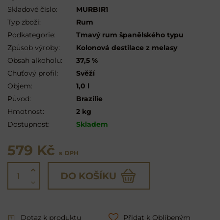
Skladové číslo:
MURBIR1
Typ zboží:
Rum
Podkategorie:
Tmavý rum španělského typu
Způsob výroby:
Kolonová destilace z melasy
Obsah alkoholu:
37,5 %
Chuťový profil:
Svěží
Objem:
1,0 l
Původ:
Brazílie
Hmotnost:
2 kg
Dostupnost:
Skladem
579 Kč
s DPH
DO KOŠÍKU
Dotaz k produktu
Přidat k Oblíbeným