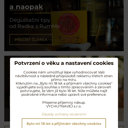
a naopak
Degustační tipy
od Radka z RumMe
PŘEČÍST ČLÁNEK
Potvrzení o věku a nastavení cookies
Cookies nám umožňují lépe vyhodnocovat Vaši
Koktejly na rumu
návštěvnost a následně přizpůsobit reklamu třetích stran
přímo na míru.
Kliknutím na „Bylo mi 18 let a přijimám všechny cookies"
vyjadřujete svůj souhlas s tímto zpracováním a zároveň
Exotické opojení
potvrzujete, že Vám již bylo 18 let. Níže můžete najít
podrobné informace nebo upravit své preference.
NAMÍCHAT KOKTEJL
Přejeme příjemný nákup.
VYCHUTNAVEJ s.r.o.
Zásady ochrany soukromí
Bylo mi 18 let a přijimám všechny cookies