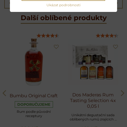
Předchozí produkt
Následující produkt
Ukázat podrobnosti
Další oblíbené produkty
Dos Maderas Rum
Bumbu Original Craft
Tasting Selection 4x
DOPORUČUJEME
0,05 l
Rum podle původní
Unikátní degustační sada
receptury
oblíbených rumů zrajících v
sudech po sherry