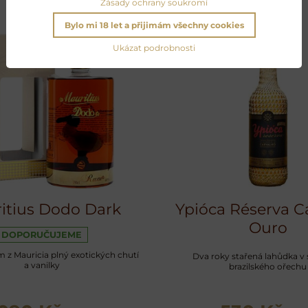
Zásady ochrany soukromí
Bylo mi 18 let a přijimám všechny cookies
Ukázat podrobnosti
itius Dodo Dark
Ypióca Réserva C
Ouro
DOPORUČUJEME
m z Mauricia plný exotických chutí
Dva roky stařená lahůdka v
a vanilky
brazilského ořechu