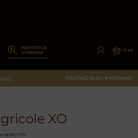
PRŮVODCE
0 Kč
VÝBĚREM
CHUTNEJ BLOG & PODCAST
ER
Agricole XO
vropský trh