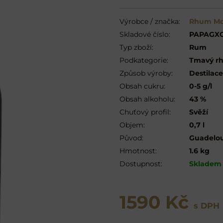
Výrobce / značka:
Rhum Mo
Skladové číslo:
PAPAGX
Typ zboží:
Rum
Podkategorie:
Tmavý rh
Způsob výroby:
Destilace
Obsah cukru:
0-5 g/l
Obsah alkoholu:
43 %
Chuťový profil:
Svěží
Objem:
0,7 l
Původ:
Guadelo
Hmotnost:
1.6 kg
Dostupnost:
Skladem
1590 Kč
s DPH