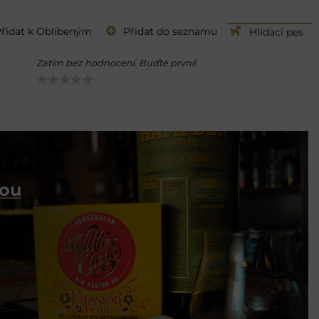
řidat k Oblíbeným
Přidat do seznamu
Hlídací pes
Zatím bez hodnocení. Buďte první!
dou