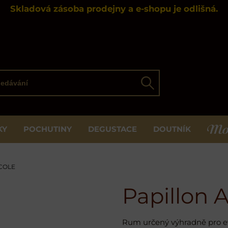
Skladová zásoba prodejny a e-shopu je odlišná.
ávání
Hledat
KY
POCHUTINY
DEGUSTACE
DOUTNÍK
MOS
COLE
Papillon 
Rum určený výhradně pro e