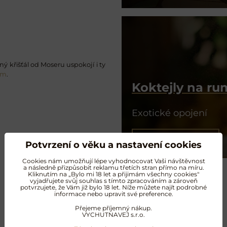
ý křišťál od Moseru uspokojí i ty
um
.
Koktejly na r
Exotické opojení
NAMÍCHAT KOKTEJL
Potvrzení o věku a nastavení cookies
Cookies nám umožňují lépe vyhodnocovat Vaši návštěvnost
a následně přizpůsobit reklamu třetích stran přímo na míru.
Kliknutím na „Bylo mi 18 let a přijimám všechny cookies"
vyjadřujete svůj souhlas s tímto zpracováním a zároveň
potvrzujete, že Vám již bylo 18 let. Níže můžete najít podrobné
informace nebo upravit své preference.
Další oblíbené produkty
Přejeme příjemný nákup.
VYCHUTNAVEJ s.r.o.