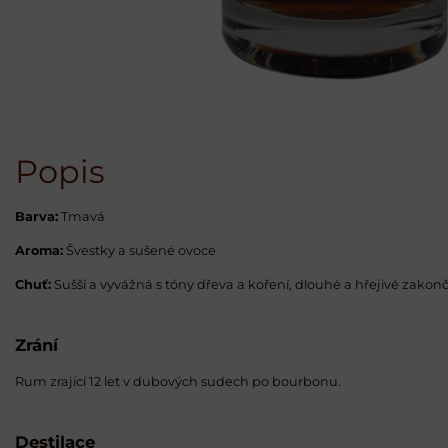
Popis
Barva:
Tmavá
Aroma:
Švestky a sušené ovoce
Chuť:
Sušší a vyvážná s tóny dřeva a koření, dlouhé a hřejivé zakon
Zrání
Rum zrající 12 let v dubových sudech po bourbonu.
Destilace