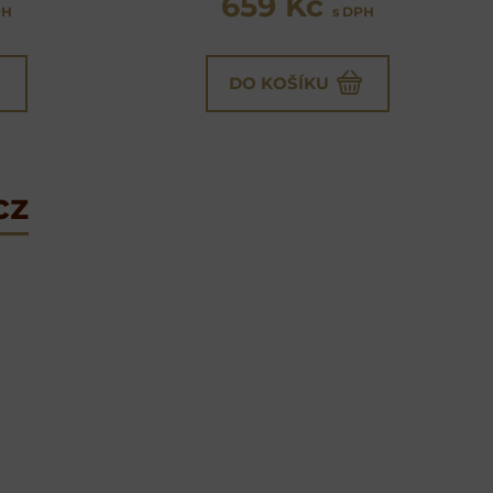
659 Kč
PH
s DPH
DO KOŠÍKU
cz