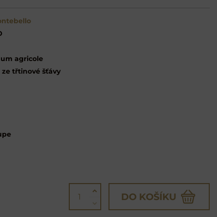
ntebello
O
um agricole
 ze třtinové šťávy
upe
DO KOŠÍKU