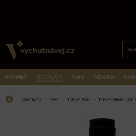
Vyhled
NOVINKY
DESTILÁTY
VÍNO
NEALKO
DÁR
DESTILÁTY
RUM
TMAVÝ RUM
TMAVÝ RHUM AGRI
/
/
/
/
ÚVOD