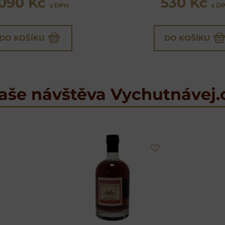
1090 Kč
530 Kč
s DPH
s D
DO KOŠÍKU
DO KOŠÍKU
aše návštěva Vychutnávej.