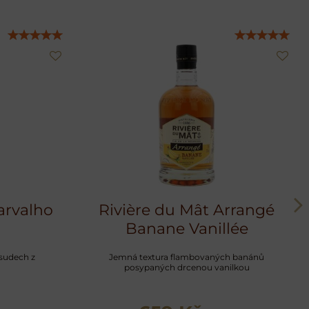
arvalho
Rivière du Mât Arrangé
Banane Vanillée
 sudech z
Jemná textura flambovaných banánů
posypaných drcenou vanilkou