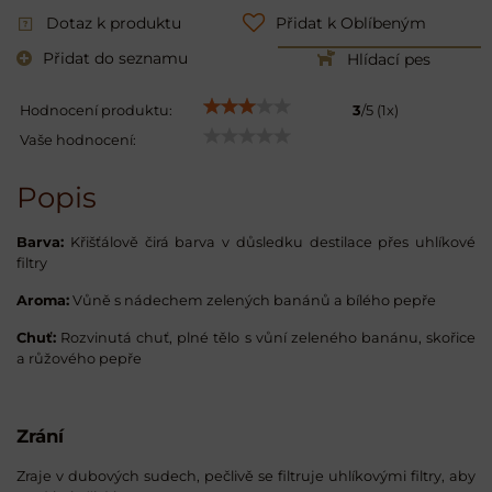
Dotaz k produktu
Přidat k Oblíbeným
Přidat do seznamu
Hlídací pes
Hodnocení produktu:
3
/
5
(
1
x)
Vaše hodnocení:
Popis
Barva:
Křišťálově čirá barva v důsledku destilace přes uhlíkové
filtry
Aroma:
Vůně s nádechem zelených banánů a bílého pepře
Chuť:
Rozvinutá chuť, plné tělo s vůní zeleného banánu, skořice
a růžového pepře
Zrání
Zraje v dubových sudech, pečlivě se filtruje uhlíkovými filtry, aby