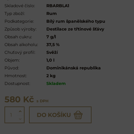
Skladové číslo:
RBARBLA1
Typ zboží:
Rum
Podkategorie:
Bílý rum španělského typu
Způsob výroby:
Destilace ze třtinové šťávy
Obsah cukru:
7 g/l
Obsah alkoholu:
37,5 %
Chuťový profil:
Svěží
Objem:
1,0 l
Původ:
Dominikánská republika
Hmotnost:
2 kg
Dostupnost:
Skladem
580 Kč
s DPH
DO KOŠÍKU