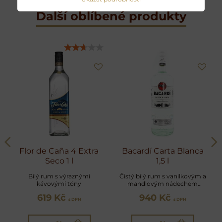
Další oblíbené produkty
Flor de Caña 4 Extra
Bacardí Carta Blanca
Seco 1 l
1,5 l
Bílý rum s výraznými
Čistý bílý rum s vanilkovým a
kávovými tóny
mandlovým nádechem
ideální na Mojito
619 Kč
940 Kč
s DPH
s DPH