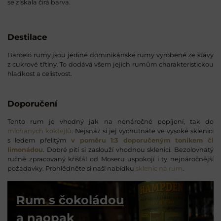
se získala čirá barva.
Destilace
Barceló rumy jsou jediné dominikánské rumy vyrobené ze šťávy
z cukrové třtiny. To dodává všem jejich rumům charakteristickou
hladkost a celistvost.
Doporučení
Tento rum je vhodný jak na nenáročné popíjení, tak do
míchaných koktejlů
. Nejsnáz si jej vychutnáte ve vysoké sklenici
s ledem přelitým
v poměru 1:3 doporučeným tonikem či
limonádou
. Dobré pití si zaslouží vhodnou sklenici. Bezolovnatý
ručně zpracovaný křišťál od Moseru uspokojí i ty nejnáročnější
požadavky. Prohlédněte si naši nabídku
sklenic na rum
.
Rum s čokoládou
a naopak