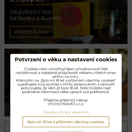
Degustační tipy
od Radka z RumMe
PŘEČÍST ČLÁNEK
Potvrzení o věku a nastavení cookies
Koktejly na rumu
Cookies nám umožňují lépe vyhodnocovat Vaši
návštěvnost a následně přizpůsobit reklamu třetích stran
přímo na míru.
Kliknutím na „Bylo mi 18 let a přijimám všechny cookies"
Exotické opojení
vyjadřujete svůj souhlas s tímto zpracováním a zároveň
potvrzujete, že Vám již bylo 18 let. Níže můžete najít
podrobné informace nebo upravit své preference.
NAMÍCHAT KOKTEJL
Přejeme příjemný nákup.
VYCHUTNAVEJ s.r.o.
Zásady ochrany soukromí
Bylo mi 18 let a přijimám všechny cookies
Předchozí produkt
Následující produkt
Ukázat podrobnosti