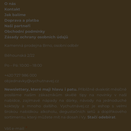
O nás
Kontakt
Jak balíme
Doprava a platba
Naši partneři
Obchodní podmínky
Zásady ochrany osobních údajů
Kamenná prodejna Brno, osobní odběr
Běhounská 2/22
Po – Pá: 10:00 – 18:00
+420 727 986 000
objednavky@vychutnavej.cz
Newslettery, které mají hlavu i patu.
Přibližně dvakrát měsíčně
posíláme našim zákazníkům skvělé tipy na novinky v naší
nabídce, zajímavé nápady na dárky, návody na jednoduché
koktejly a mnoho dalšího. Vychutnávej.cz je eshop s velmi
širokou nabídkou alkoholu, degustačních setů a doplňkového
sortimentu, který můžete mít na dosah i Vy.
Stačí odebírat
.
*
Váš e-mail: