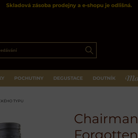
Skladová zásoba prodejny a e-shopu je odlišná.
ávání
Hledat
KY
POCHUTINY
DEGUSTACE
DOUTNÍK
MOS
CKÉHO TYPU
Chairman’
Forgotten