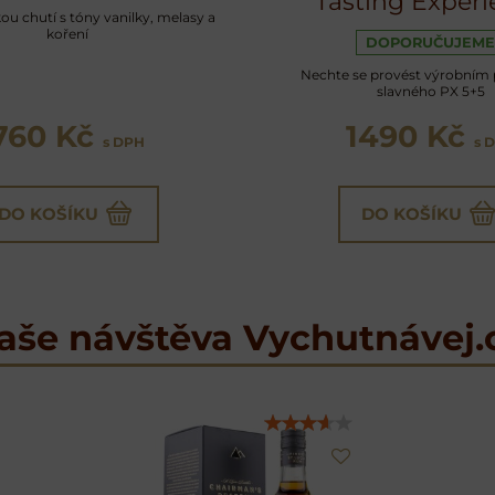
Tasting Experi
u chutí s tóny vanilky, melasy a
koření
DOPORUČUJEME
Nechte se provést výrobním
slavného PX 5+5
760 Kč
1490 Kč
s DPH
s 
DO KOŠÍKU
DO KOŠÍKU
aše návštěva Vychutnávej.