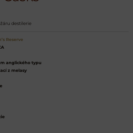
áru destilerie
’s Reserve
CA
m anglického typu
lací z melasy
ce
cie