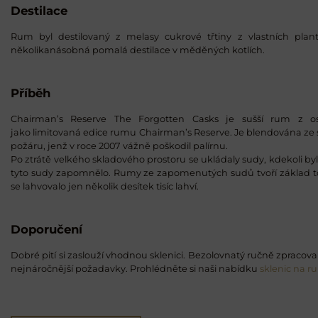
Destilace
Rum byl destilovaný z melasy cukrové třtiny z vlastních plantá
několikanásobná pomalá destilace v měděných kotlích.
Příběh
Chairman’s Reserve The Forgotten Casks je sušší rum z ost
jako limitovaná edice rumu Chairman’s Reserve. Je blendována ze
požáru, jenž v roce 2007 vážně poškodil palírnu.
Po ztrátě velkého skladového prostoru se ukládaly sudy, kdekoli by
tyto sudy zapomnělo. Rumy ze zapomenutých sudů tvoří základ 
se lahvovalo jen několik desítek tisíc lahví.
Doporučení
Dobré pití si zaslouží vhodnou sklenici. Bezolovnatý ručně zpracovan
nejnáročnější požadavky. Prohlédněte si naši nabídku
sklenic na r