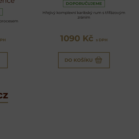
ence
DOPORUČUJEME
Hřejivý komplexní karibský rum s třífázovým
zráním
 procesem
1090 Kč
DPH
s DPH
DO KOŠÍKU
cz