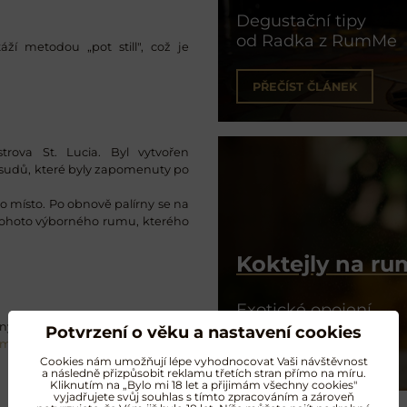
Degustační tipy
od Radka z RumMe
ží metodou „pot still", což je
PŘEČÍST ČLÁNEK
rova St. Lucia. Byl vytvořen
 sudů, které byly zapomenuty po
lo místo. Po obnově palírny se na
tohoto výborného rumu, kterého
Koktejly na r
Exotické opojení
ý křišťál od Moseru uspokojí i ty
Potvrzení o věku a nastavení cookies
um
.
NAMÍCHAT KOKTEJL
Cookies nám umožňují lépe vyhodnocovat Vaši návštěvnost
a následně přizpůsobit reklamu třetích stran přímo na míru.
Kliknutím na „Bylo mi 18 let a přijimám všechny cookies"
vyjadřujete svůj souhlas s tímto zpracováním a zároveň