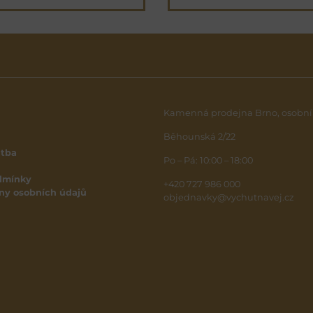
Kamenná prodejna Brno, osobní
Běhounská 2/22
atba
Po – Pá: 10:00 – 18:00
dmínky
+420 727 986 000
ny osobních údajů
objednavky@vychutnavej.cz