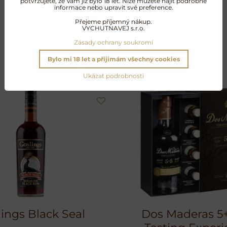
potvrzujete, že Vám již bylo 18 let. Níže můžete najít podrobné
informace nebo upravit své preference.
Přejeme příjemný nákup.
VYCHUTNAVEJ s.r.o.
Další oblíbené produkty
Zásady ochrany soukromí
Bylo mi 18 let a přijimám všechny cookies
Ukázat podrobnosti
ings Black Seal
Dos Maderas 5