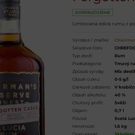
DOPORUČUJEME
Limitovaná edice rumu z pož
Výrobce / značka:
Chairman
Skladové číslo:
CHREFO
Typ zboží:
Rum
Podkategorie:
Tmavý ru
Způsob výroby:
Mix desti
Obsah cukru:
0-5 g/l
Dárkově zabaleno:
V krabič
Obsah alkoholu:
40 %
Chuťový profil:
Svěží
Objem:
0,7 l
Původ:
Svatá Lu
Hmotnost:
1.6 kg
Dostupnost:
Skladem