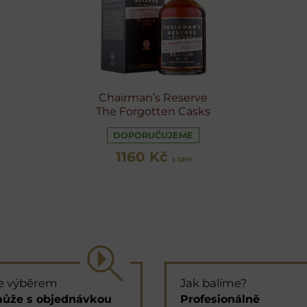
Chairman’s Reserve
The Forgotten Casks
DOPORUČUJEME
1160 Kč
s DPH
e výběrem
Jak balíme?
ůže s objednávkou
Profesionálně