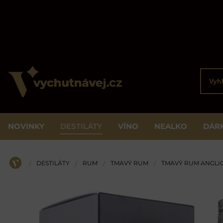
Vyhled
NOVINKY
DESTILÁTY
VÍNO
NEALKO
DÁR
DESTILÁTY
RUM
TMAVÝ RUM
TMAVÝ RUM ANGLI
/
/
/
/
ÚVOD