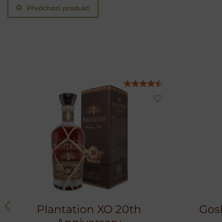
Předchozí produkt
Plantation XO 20th
Gosl