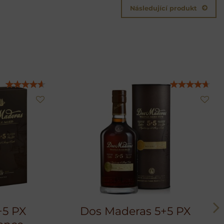
Následující produkt
+5 PX
Dos Maderas 5+5 PX