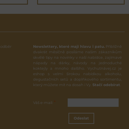
 odběr
Newslettery, které mají hlavu i patu.
Přibližně
dvakrát měsíčně posíláme našim zákazníkům
skvělé tipy na novinky v naší nabídce, zajímavé
nápady na dárky, návody na jednoduché
koktejly a mnoho dalšího. Vychutnávej.cz je
eshop s velmi širokou nabídkou alkoholu,
degustačních setů a doplňkového sortimentu,
který můžete mít na dosah i Vy.
Stačí odebírat
.
*
Váš e-mail:
Odeslat