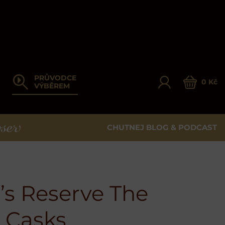
PRŮVODCE
0 Kč
VÝBĚREM
CHUTNEJ BLOG & PODCAST
ER
s Reserve The
 Casks