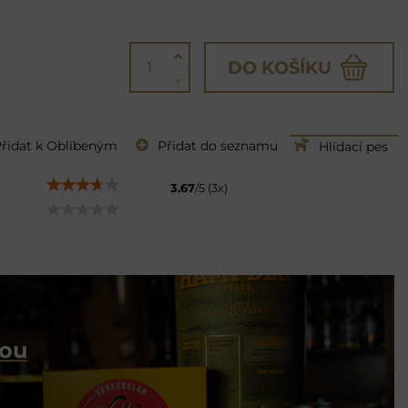
DO KOŠÍKU
řidat k Oblíbeným
Přidat do seznamu
Hlídací pes
3.67
/
5
(
3
x)
dou