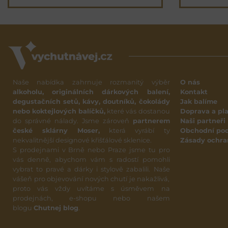
Naše nabídka zahrnuje rozmanitý výběr
O nás
alkoholu, originálních dárkových balení,
Kontakt
degustačních setů, kávy, doutníků, čokolády
Jak balíme
nebo koktejlových balíčků,
které vás dostanou
Doprava a pl
do správné nálady. Jsme zároveň
partnerem
Naši partneři
české sklárny Moser,
která vyrábí ty
Obchodní po
nekvalitnější designové křišťálové sklenice.
Zásady ochra
S prodejnami v Brně nebo Praze jsme tu pro
vás denně, abychom vám s radostí pomohli
vybrat to pravé a dárky i stylově zabalili. Naše
vášeň pro objevování nových chutí je nakažlivá,
proto vás vždy uvítáme s úsměvem na
prodejnách, e-shopu nebo našem
blogu
Chutnej blog
.