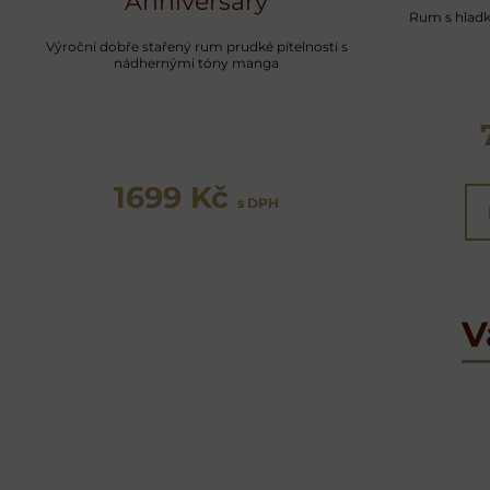
Anniversary
Rum s hladko
Výroční dobře stařený rum prudké pitelnosti s
nádhernými tóny manga
1699 Kč
s DPH
V