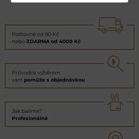
Poštovné od 90 Kč
nebo
ZDARMA
od 4000 Kč
Průvodce výběrem
vám
pomůže s objednávkou
Jak balíme?
Profesionálně