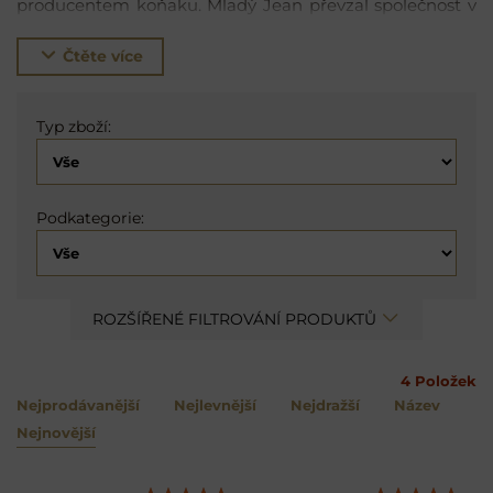
producentem koňaku. Mladý Jean převzal společnost v
roce 2011 a pokračuje v obdělávání 14 hektarů vinic v
režimu bio (principy bio zemědělství od roku 1998) s
Čtěte více
hlavním důrazem na terroir. Spolu se svou ženou,
Američankou Amy, mají na starosti celý proces výroby –
od práce na vinohradu, fermentace přírodními
Typ zboží:
kvasinkami, destilace, vyzrávání v sudech, blending a
lahvování. Pracují také s oblíbenými eau-de-vie od svých
sousedů a přátel a lahvují je jako tzv. single-estate a
Podkategorie:
single-barrel produkty.
ROZŠÍŘENÉ FILTROVÁNÍ PRODUKTŮ
4
Položek
Nejprodávanější
Nejlevnější
Nejdražší
Název
Nejnovější