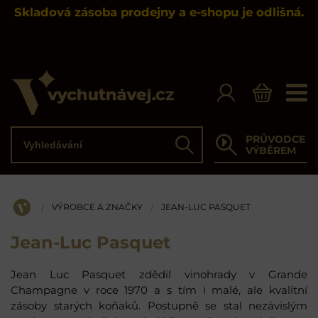
Skladová zásoba prodejny a e-shopu je odlišná.
Vyhledávání
PRŮVODCE
Hledat
VÝBĚREM
VÝROBCE A ZNAČKY
JEAN-LUC PASQUET
/
/
ÚVOD
Jean-Luc Pasquet
Jean Luc Pasquet zdědil vinohrady v Grande
Champagne v roce 1970 a s tím i malé, ale kvalitní
zásoby starých koňaků. Postupně se stal nezávislým