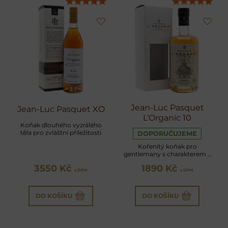
Jean-Luc Pasquet
Jean-Luc Pasquet XO
L’Organic 10
Koňak dlouhého vyzrálého
těla pro zvláštní příležitosti
DOPORUČUJEME
Kořenitý koňak pro
gentlemany s charakterem a
citem pro eleganci
3550 Kč
1890 Kč
s DPH
s DPH
DO KOŠÍKU
DO KOŠÍKU