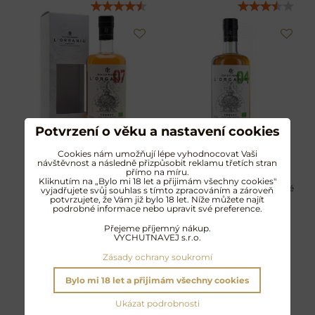
Potvrzení o věku a nastavení cookies
Jean-Luc Pasquet
Jean-Luc Pasquet
Cookies nám umožňují lépe vyhodnocovat Vaši
návštěvnost a následně přizpůsobit reklamu třetích stran
L’Organic 07
L’Organic 04
přímo na míru.
Kliknutím na „Bylo mi 18 let a přijimám všechny cookies"
DOPORUČUJEME
100% BIO koňak plný grepové
vyjadřujete svůj souhlas s tímto zpracováním a zároveň
šťavnatosti a podmanivého
potvrzujete, že Vám již bylo 18 let. Níže můžete najít
100% BIO koňak plný šarmu
podrobné informace nebo upravit své preference.
hrozna
bílých květů a elegance
pečícího koření
Přejeme příjemný nákup.
1549 Kč
1290 Kč
VYCHUTNAVEJ s.r.o.
s DPH
s DPH
Zásady ochrany soukromí
DO KOŠÍKU
DO KOŠÍKU
Bylo mi 18 let a přijimám všechny cookies
Ukázat podrobnosti