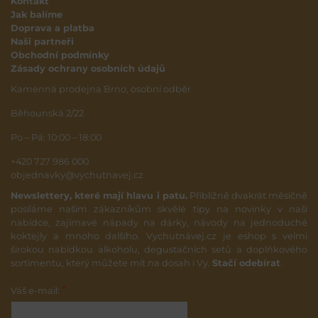
Kontakt
Jak balíme
Doprava a platba
Naši partneři
Obchodní podmínky
Zásady ochrany osobních údajů
Kamenná prodejna Brno, osobní odběr
Běhounská 2/22
Po – Pá: 10:00 – 18:00
+420 727 986 000
objednavky@vychutnavej.cz
Newslettery, které mají hlavu i patu.
Přibližně dvakrát měsíčně
posíláme našim zákazníkům skvělé tipy na novinky v naší
nabídce, zajímavé nápady na dárky, návody na jednoduché
koktejly a mnoho dalšího. Vychutnávej.cz je eshop s velmi
širokou nabídkou alkoholu, degustačních setů a doplňkového
sortimentu, který můžete mít na dosah i Vy.
Stačí odebírat
.
*
Váš e-mail: