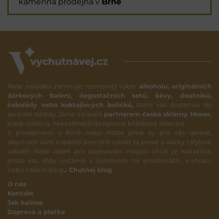
kamenná prodejna v
Brně
Naše nabídka zahrnuje rozmanitý výběr
alkoholu, originálních
dárkových balení, degustačních setů, kávy, doutníků,
čokolády nebo koktejlových balíčků,
které vás dostanou do
správné nálady. Jsme zároveň
partnerem české sklárny Moser,
která vyrábí ty nekvalitnější designové křišťálové sklenice.
S prodejnami v Brně nebo Praze jsme tu pro vás denně,
abychom vám s radostí pomohli vybrat to pravé a dárky i stylově
zabalili. Naše vášeň pro objevování nových chutí je nakažlivá,
proto vás vždy uvítáme s úsměvem na prodejnách, e-shopu
nebo našem blogu
Chutnej blog
.
O nás
Kontakt
Jak balíme
Doprava a platba