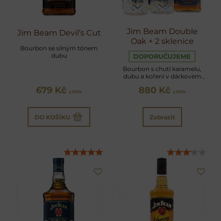
Jim Beam Double
Jim Beam Devil’s Cut
Oak + 2 sklenice
Bourbon se silným tónem
dubu
DOPORUČUJEME
Bourbon s chutí karamelu,
dubu a koření v dárkovém
balení
679 Kč
880 Kč
s DPH
s DPH
DO KOŠÍKU
Zobrazit