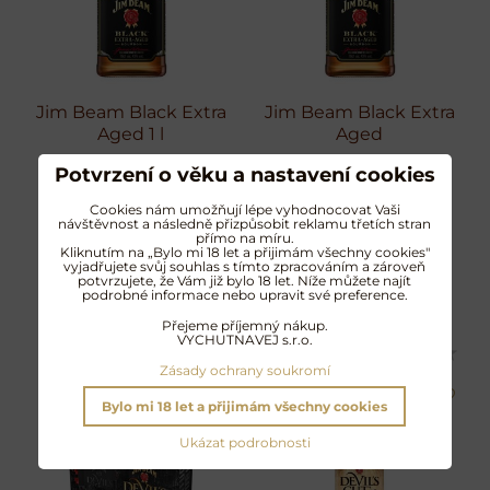
Jim Beam Black Extra
Jim Beam Black Extra
Aged 1 l
Aged
Hřejivý bourbon s
Hřejivý bourbon s
Potvrzení o věku a nastavení cookies
přetrvávajícími tóny dubu a
přetrvávajícími tóny dubu a
karamele
karamelu
Cookies nám umožňují lépe vyhodnocovat Vaši
899 Kč
739 Kč
s DPH
s DPH
návštěvnost a následně přizpůsobit reklamu třetích stran
přímo na míru.
Kliknutím na „Bylo mi 18 let a přijimám všechny cookies"
vyjadřujete svůj souhlas s tímto zpracováním a zároveň
DO KOŠÍKU
DO KOŠÍKU
potvrzujete, že Vám již bylo 18 let. Níže můžete najít
podrobné informace nebo upravit své preference.
Přejeme příjemný nákup.
VYCHUTNAVEJ s.r.o.
Zásady ochrany soukromí
Bylo mi 18 let a přijimám všechny cookies
Ukázat podrobnosti