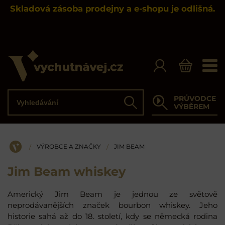
Skladová zásoba prodejny a e-shopu je odlišná.
Vyhledávání
PRŮVODCE
Hledat
VÝBĚREM
VÝROBCE A ZNAČKY
JIM BEAM
/
/
ÚVOD
Jim Beam whiskey
Americký Jim Beam je jednou ze světově
neprodávanějších značek bourbon whiskey. Jeho
historie sahá až do 18. století, kdy se německá rodina