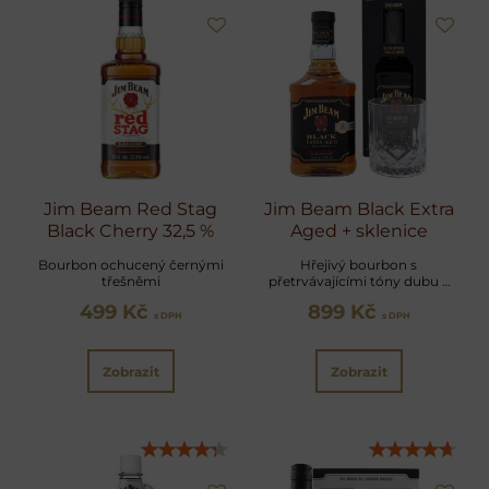
Jim Beam Red Stag
Jim Beam Black Extra
Black Cherry 32,5 %
Aged + sklenice
Bourbon ochucený černými
Hřejivý bourbon s
třešněmi
přetrvávajícími tóny dubu a
karamele v dárkovém balení
499 Kč
899 Kč
s DPH
s DPH
Zobrazit
Zobrazit