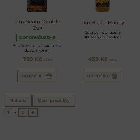
Jim Beam Double
Jim Beam Honey
Oak
Bourbon ochucený
skutečným medem
DOPORUČUJEME
Bourbon s chutí karamelu,
dubu a koření
799 Kč
459 Kč
s DPH
s DPH
DO KOŠÍKU
DO KOŠÍKU
Nahoru
Další produkty
1
2