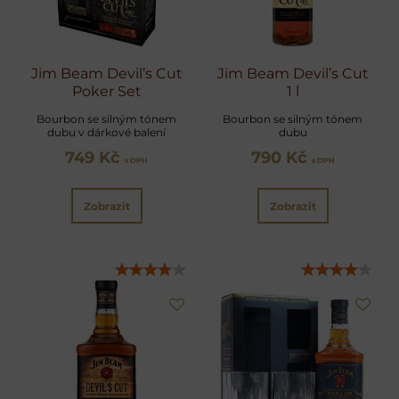
Jim Beam Devil’s Cut
Jim Beam Devil’s Cut
Poker Set
1 l
Bourbon se silným tónem
Bourbon se silným tónem
dubu v dárkové balení
dubu
749 Kč
790 Kč
s DPH
s DPH
Zobrazit
Zobrazit