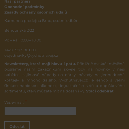
Naši partneři
Obchodní podmínky
Zásady ochrany osobních údajů
Kamenná prodejna Brno, osobní odběr
Běhounská 2/22
Po – Pá: 10:00 – 18:00
+420 727 986 000
objednavky@vychutnavej.cz
Newslettery, které mají hlavu i patu.
Přibližně dvakrát měsíčně
posíláme našim zákazníkům skvělé tipy na novinky v naší
nabídce, zajímavé nápady na dárky, návody na jednoduché
koktejly a mnoho dalšího. Vychutnávej.cz je eshop s velmi
širokou nabídkou alkoholu, degustačních setů a doplňkového
sortimentu, který můžete mít na dosah i Vy.
Stačí odebírat
.
*
Váš e-mail:
Odeslat