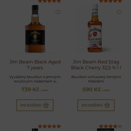
Jim Beam Black Aged
Jim Beam Red Stag
7 years
Black Cherry 32,5 % 1 l
Vyvážený bourbon s jemným
Bourbon ochucený černými
kouřovým nádechem a
třešněmi
dozvukem vanilky a koření
739 Kč
590 Kč
s DPH
s DPH
DO KOŠÍKU
DO KOŠÍKU