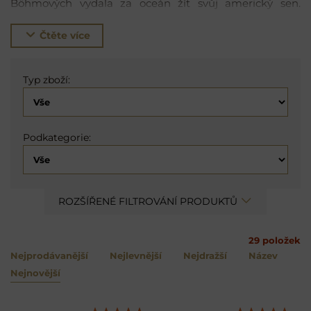
Böhmových vydala za oceán žít svůj americký sen.
Jméno změnili na Beam a v perfektních klimatických
podmínkách Kentucky začali pěstovat kukuřici. A když
Čtěte více
už máte spoustu kukuřice, co s ní lepšího, než vypálit.
Zatímco v Americe vládla žitná, mladý James Beam
podle rodinné receptury zpracovával přebytky kukuřice.
Typ zboží:
Zrodil se bourbon. Kentucky Straight Bourbon Whiskey,
abychom byli přesní. Sladší, jemnější, s obsahem
minimálně 51 % kukuřice. Jeho obliba rostla, obchod
Podkategorie:
vzkvétal. A přišla prohibice. Po jejím ukončení se
rodinný podnik postavil znovu na nohy a Jima Beama si
dnes můžete objednat prakticky v kterémkoli baru. Jen
tak, na ledu, s colou, nebo třeba zázvorovou limonádou.
ROZŠÍŘENÉ FILTROVÁNÍ PRODUKTŮ
29
položek
Nejprodávanější
Nejlevnější
Nejdražší
Název
Nejnovější