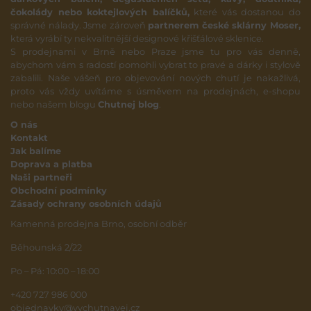
čokolády nebo koktejlových balíčků,
které vás dostanou do
správné nálady. Jsme zároveň
partnerem české sklárny Moser,
která vyrábí ty nekvalitnější designové křišťálové sklenice.
S prodejnami v Brně nebo Praze jsme tu pro vás denně,
abychom vám s radostí pomohli vybrat to pravé a dárky i stylově
zabalili. Naše vášeň pro objevování nových chutí je nakažlivá,
proto vás vždy uvítáme s úsměvem na prodejnách, e-shopu
nebo našem blogu
Chutnej blog
.
O nás
Kontakt
Jak balíme
Doprava a platba
Naši partneři
Obchodní podmínky
Zásady ochrany osobních údajů
Kamenná prodejna Brno, osobní odběr
Běhounská 2/22
Po – Pá: 10:00 – 18:00
+420 727 986 000
objednavky@vychutnavej.cz