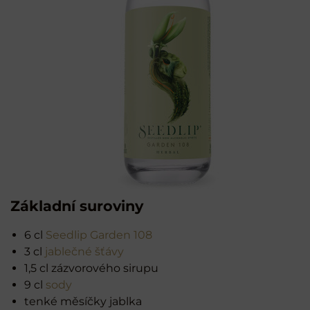
Základní suroviny
6 cl
Seedlip Garden 108
3 cl
jablečné šťávy
1,5 cl zázvorového sirupu
9 cl
sody
tenké měsíčky jablka