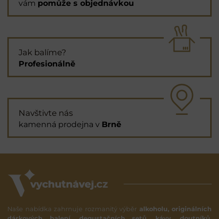
vám
pomůže s objednávkou
Jak balíme?
Profesionálně
Navštivte nás
kamenná prodejna v
Brně
Naše nabídka zahrnuje rozmanitý výběr
alkoholu, originálních
dárkových balení, degustačních setů, kávy, doutníků,