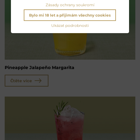
Zásady ochrany soukromí
Bylo mi 18 let a přijimám všechny cookies
Ukázat podrobnosti
Pineapple Jalapeño Margarita
Čtěte více