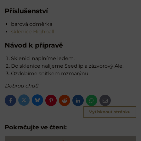
Příslušenství
barová odměrka
sklenice Highball
Návod k přípravě
Sklenici naplníme ledem.
Do sklenice nalijeme Seedlip a zázvorový Ale.
Ozdobíme snítkem rozmarýnu.
Dobrou chuť!
Bluesky
Twitter
Facebook
Pinterest
Reddit
LinkedIn
WhatsApp
E-
mail
Vytisknout stránku
Pokračujte ve čtení: