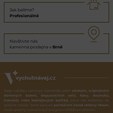
Jak balíme?
Profesionálně
Navštivte nás
kamenná prodejna v
Brně
Naše nabídka zahrnuje rozmanitý výběr
alkoholu, originálních
dárkových balení, degustačních setů, kávy, doutníků,
čokolády nebo koktejlových balíčků,
které vás dostanou do
správné nálady. Jsme zároveň
partnerem české sklárny Moser,
která vyrábí ty nekvalitnější designové křišťálové sklenice.