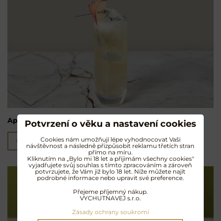
Apple Highball
Potvrzení o věku a nastavení cookies
Cookies nám umožňují lépe vyhodnocovat Vaši
Čtěte více
návštěvnost a následně přizpůsobit reklamu třetích stran
přímo na míru.
Kliknutím na „Bylo mi 18 let a přijimám všechny cookies"
vyjadřujete svůj souhlas s tímto zpracováním a zároveň
potvrzujete, že Vám již bylo 18 let. Níže můžete najít
podrobné informace nebo upravit své preference.
Přejeme příjemný nákup.
VYCHUTNAVEJ s.r.o.
Zásady ochrany soukromí