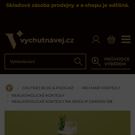
Skladová zásoba prodejny a e-shopu je odlišná.
Vyhledávání
PRŮVODCE
Hledat
VÝBĚREM
CHUTNEJ BLOG & PODCAST
MÍCHANÉ KOKTEJLY
/
/
ÚVOD
NEALKOHOLICKÉ KOKTEJLY
/
NEALKOHOLICKÉ KOKTEJLY NA SEEDLIP GARDEN 108
/