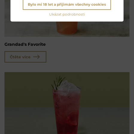
Bylo mi 18 let a přijimám všechny cookies
Ukázat podrobnosti
Grandad's Favorite
Čtěte více