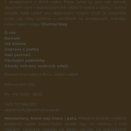
S prodejnami v Brně nebo Praze jsme tu pro vás denně,
abychom vám s radostí pomohli vybrat to pravé a dárky i stylově
zabalili. Naše vášeň pro objevování nových chutí je nakažlivá,
proto vás vždy uvítáme s úsměvem na prodejnách, e-shopu
nebo našem blogu
Chutnej blog
.
O nás
Kontakt
Jak balíme
Doprava a platba
Naši partneři
Obchodní podmínky
Zásady ochrany osobních údajů
Kamenná prodejna Brno, osobní odběr
Běhounská 2/22
Po – Pá: 10:00 – 18:00
+420 727 986 000
objednavky@vychutnavej.cz
Newslettery, které mají hlavu i patu.
Přibližně dvakrát měsíčně
posíláme našim zákazníkům skvělé tipy na novinky v naší
nabídce, zajímavé nápady na dárky, návody na jednoduché