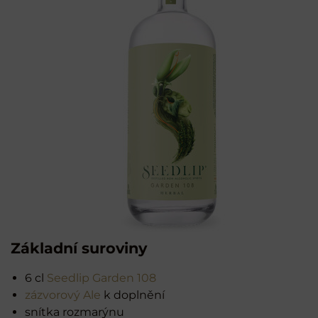
Základní suroviny
6 cl
Seedlip Garden 108
zázvorový Ale
k doplnění
snítka rozmarýnu