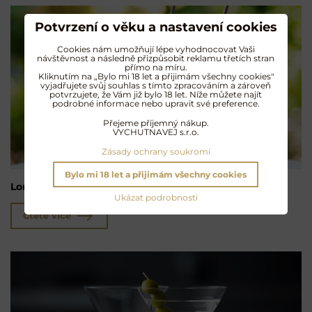
Potvrzení o věku a nastavení cookies
Cookies nám umožňují lépe vyhodnocovat Vaši
návštěvnost a následně přizpůsobit reklamu třetích stran
přímo na míru.
Kliknutím na „Bylo mi 18 let a přijimám všechny cookies"
vyjadřujete svůj souhlas s tímto zpracováním a zároveň
potvrzujete, že Vám již bylo 18 let. Níže můžete najít
podrobné informace nebo upravit své preference.
Přejeme příjemný nákup.
VYCHUTNAVEJ s.r.o.
Zásady ochrany soukromí
Bylo mi 18 let a přijimám všechny cookies
Long Island Iced Tea
Ukázat podrobnosti
Čtěte více