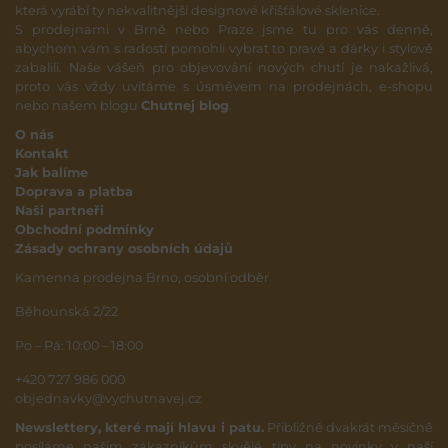
která vyrábí ty nekvalitnější designové křišťálové sklenice.
S prodejnami v Brně nebo Praze jsme tu pro vás denně,
abychom vám s radostí pomohli vybrat to pravé a dárky i stylově
zabalili. Naše vášeň pro objevování nových chutí je nakažlivá,
proto vás vždy uvítáme s úsměvem na prodejnách, e-shopu
nebo našem blogu
Chutnej blog
.
O nás
Kontakt
Jak balíme
Doprava a platba
Naši partneři
Obchodní podmínky
Zásady ochrany osobních údajů
Kamenná prodejna Brno, osobní odběr
Běhounská 2/22
Po – Pá: 10:00 – 18:00
+420 727 986 000
objednavky@vychutnavej.cz
Newslettery, které mají hlavu i patu.
Přibližně dvakrát měsíčně
posíláme našim zákazníkům skvělé tipy na novinky v naší