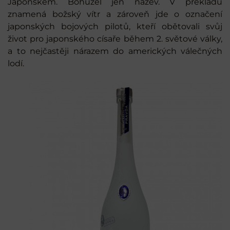
Japonskem. Bohužel jen název. V překladu
znamená božský vítr a zároveň jde o označení
japonských bojových pilotů, kteří obětovali svůj
život pro japonského císaře během 2. světové války,
a to nejčastěji nárazem do amerických válečných
lodí.