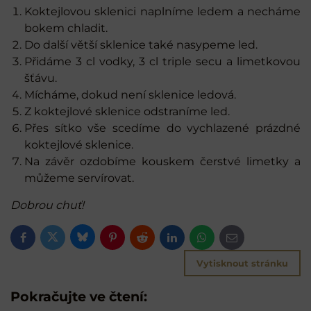
Koktejlovou sklenici naplníme ledem a necháme
bokem chladit.
Do další větší sklenice také nasypeme led.
Přidáme 3 cl vodky, 3 cl triple secu a limetkovou
šťávu.
Mícháme, dokud není sklenice ledová.
Z koktejlové sklenice odstraníme led.
Přes sítko vše scedíme do vychlazené prázdné
koktejlové sklenice.
Na závěr ozdobíme kouskem čerstvé limetky a
můžeme servírovat.
Dobrou chuť!
Bluesky
Twitter
Facebook
Pinterest
Reddit
LinkedIn
WhatsApp
E-
mail
Vytisknout stránku
Pokračujte ve čtení: