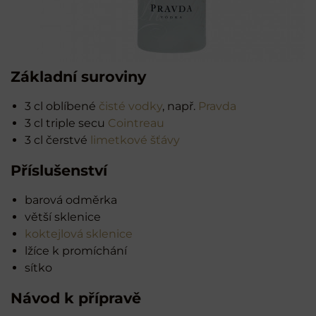
Základní suroviny
3 cl oblíbené
čisté vodky
, např.
Pravda
3 cl triple secu
Cointreau
3 cl čerstvé
limetkové šťávy
Příslušenství
barová odměrka
větší sklenice
koktejlová sklenice
lžíce k promíchání
sítko
Návod k přípravě