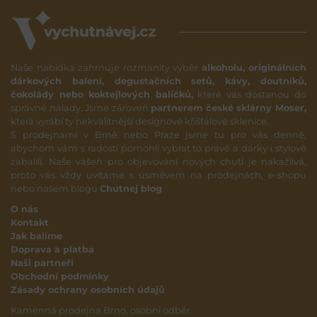
Naše nabídka zahrnuje rozmanitý výběr
alkoholu, originálních
dárkových balení, degustačních setů, kávy, doutníků,
čokolády nebo koktejlových balíčků,
které vás dostanou do
správné nálady. Jsme zároveň
partnerem české sklárny Moser,
která vyrábí ty nekvalitnější designové křišťálové sklenice.
S prodejnami v Brně nebo Praze jsme tu pro vás denně,
abychom vám s radostí pomohli vybrat to pravé a dárky i stylově
zabalili. Naše vášeň pro objevování nových chutí je nakažlivá,
proto vás vždy uvítáme s úsměvem na prodejnách, e-shopu
nebo našem blogu
Chutnej blog
.
O nás
Kontakt
Jak balíme
Doprava a platba
Naši partneři
Obchodní podmínky
Zásady ochrany osobních údajů
Kamenná prodejna Brno, osobní odběr