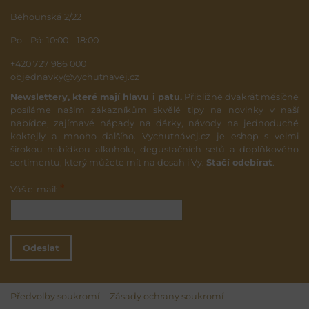
Běhounská 2/22
Po – Pá: 10:00 – 18:00
+420 727 986 000
objednavky@vychutnavej.cz
Newslettery, které mají hlavu i patu.
Přibližně dvakrát měsíčně
posíláme našim zákazníkům skvělé tipy na novinky v naší
nabídce, zajímavé nápady na dárky, návody na jednoduché
koktejly a mnoho dalšího. Vychutnávej.cz je eshop s velmi
širokou nabídkou alkoholu, degustačních setů a doplňkového
sortimentu, který můžete mít na dosah i Vy.
Stačí odebírat
.
*
Váš e-mail:
Odeslat
Předvolby soukromí
Zásady ochrany soukromí