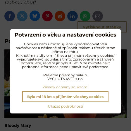
Dobrou chuť!
Bluesky
Twitter
Facebook
Pinterest
Reddit
LinkedIn
WhatsApp
E-
mail
Vytisknout stránku
Potvrzení o věku a nastavení cookies
Pokračujte ve čtení:
Cookies nám umožňují lépe vyhodnocovat Vaši
návštěvnost a následně přizpůsobit reklamu třetích stran
přímo na míru.
Kliknutím na „Bylo mi 18 let a přijimám všechny cookies"
vyjadřujete svůj souhlas s tímto zpracováním a zároveň
potvrzujete, že Vám již bylo 18 let. Níže můžete najít
podrobné informace nebo upravit své preference.
Přejeme příjemný nákup.
VYCHUTNAVEJ s.r.o.
Zásady ochrany soukromí
Bylo mi 18 let a přijimám všechny cookies
Ukázat podrobnosti
Bloody Mary