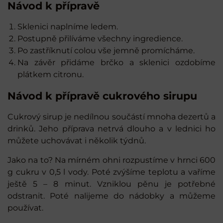
Návod k přípravě
Sklenici naplníme ledem.
Postupně přilíváme všechny ingredience.
Po zastříknutí colou vše jemně promícháme.
Na závěr přidáme brčko a sklenici ozdobíme
plátkem citronu.
Návod k přípravě cukrového sirupu
Cukrový sirup je nedílnou součástí mnoha dezertů a
drinků. Jeho příprava netrvá dlouho a v lednici ho
můžete uchovávat i několik týdnů.
Jako na to? Na mírném ohni rozpustíme v hrnci 600
g cukru v 0,5 l vody. Poté zvýšíme teplotu a vaříme
ještě 5 – 8 minut. Vzniklou pěnu je potřebné
odstranit. Poté nalijeme do nádobky a můžeme
používat.