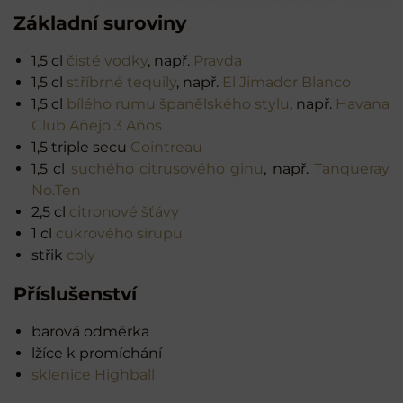
Základní suroviny
1,5 cl
čisté vodky
, např.
Pravda
1,5 cl
stříbrné tequily
, např.
El Jimador Blanco
1,5 cl
bílého rumu španělského stylu
, např.
Havana
Club Añejo 3 Años
1,5 triple secu
Cointreau
1,5 cl
suchého citrusového ginu
, např.
Tanqueray
No.Ten
2,5 cl
citronové šťávy
1 cl
cukrového sirupu
střik
coly
Příslušenství
barová odměrka
lžíce k promíchání
sklenice Highball