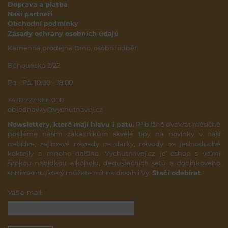
Doprava a platba
Naši partneři
Obchodní podmínky
Zásady ochrany osobních údajů
Kamenná prodejna Brno, osobní odběr
Běhounská 2/22
Po – Pá: 10:00 – 18:00
+420 727 986 000
objednavky@vychutnavej.cz
Newslettery, které mají hlavu i patu.
Přibližně dvakrát měsíčně
posíláme našim zákazníkům skvělé tipy na novinky v naší
nabídce, zajímavé nápady na dárky, návody na jednoduché
koktejly a mnoho dalšího. Vychutnávej.cz je eshop s velmi
širokou nabídkou alkoholu, degustačních setů a doplňkového
sortimentu, který můžete mít na dosah i Vy.
Stačí odebírat
.
*
Váš e-mail: