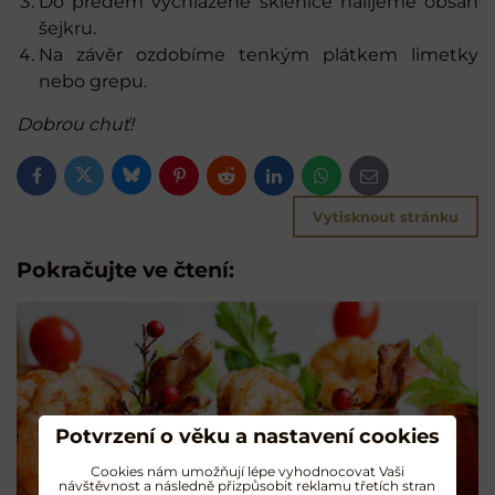
Do předem vychlazené sklenice nalijeme obsah
šejkru.
Na závěr ozdobíme tenkým plátkem limetky
nebo grepu.
Dobrou chuť!
Bluesky
Twitter
Facebook
Pinterest
Reddit
LinkedIn
WhatsApp
E-
mail
Vytisknout stránku
Pokračujte ve čtení:
Potvrzení o věku a nastavení cookies
Cookies nám umožňují lépe vyhodnocovat Vaši
návštěvnost a následně přizpůsobit reklamu třetích stran