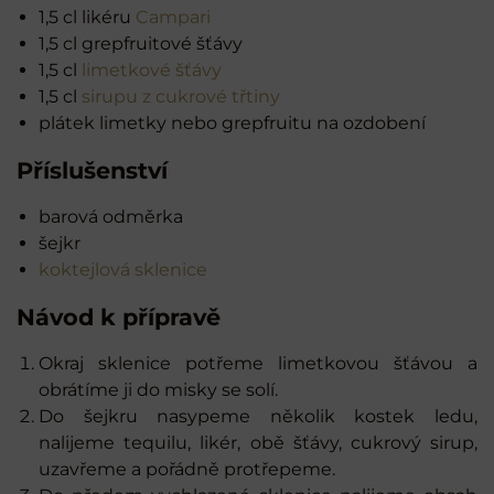
1,5 cl likéru
Campari
1,5 cl grepfruitové šťávy
1,5 cl
limetkové šťávy
1,5 cl
sirupu z cukrové třtiny
plátek limetky nebo grepfruitu na ozdobení
Příslušenství
barová odměrka
šejkr
koktejlová sklenice
Návod k přípravě
Okraj sklenice potřeme limetkovou šťávou a
obrátíme ji do misky se solí.
Do šejkru nasypeme několik kostek ledu,
nalijeme tequilu, likér, obě šťávy, cukrový sirup,
uzavřeme a pořádně protřepeme.