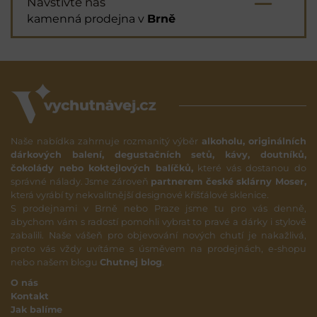
Navštivte nás
kamenná prodejna v
Brně
Naše nabídka zahrnuje rozmanitý výběr
alkoholu, originálních
dárkových balení, degustačních setů, kávy, doutníků,
čokolády nebo koktejlových balíčků,
které vás dostanou do
správné nálady. Jsme zároveň
partnerem české sklárny Moser,
která vyrábí ty nekvalitnější designové křišťálové sklenice.
S prodejnami v Brně nebo Praze jsme tu pro vás denně,
abychom vám s radostí pomohli vybrat to pravé a dárky i stylově
zabalili. Naše vášeň pro objevování nových chutí je nakažlivá,
proto vás vždy uvítáme s úsměvem na prodejnách, e-shopu
nebo našem blogu
Chutnej blog
.
O nás
Kontakt
Jak balíme