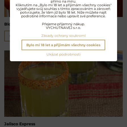
přímo na míru.
Kliknutím na „Bylo mi 18 let a přijimám všechny cookies"
vyjadřujete svůj souhlas s tímto zpracováním a zároveň
potvrzujete, že Vám již bylo 18 let. Níže můžete najít
podrobné informace nebo upravit své preference.
Bloody Maria
Přejeme příjemný nákup.
VYCHUTNAVEJ s.r.o.
Zásady ochrany soukromí
Čtěte více
Bylo mi 18 let a přijimám všechny cookies
Ukázat podrobnosti
Jalisco Express