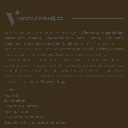
Naše nabídka zahrnuje rozmanitý výběr
alkoholu, originálních
dárkových balení, degustačních setů, kávy, doutníků,
čokolády nebo koktejlových balíčků,
které vás dostanou do
správné nálady. Jsme zároveň
partnerem české sklárny Moser,
která vyrábí ty nekvalitnější designové křišťálové sklenice.
S prodejnami v Brně nebo Praze jsme tu pro vás denně,
abychom vám s radostí pomohli vybrat to pravé a dárky i stylově
zabalili. Naše vášeň pro objevování nových chutí je nakažlivá,
proto vás vždy uvítáme s úsměvem na prodejnách, e-shopu
nebo našem blogu
Chutnej blog
.
O nás
Kontakt
Jak balíme
Doprava a platba
Naši partneři
Obchodní podmínky
Zásady ochrany osobních údajů