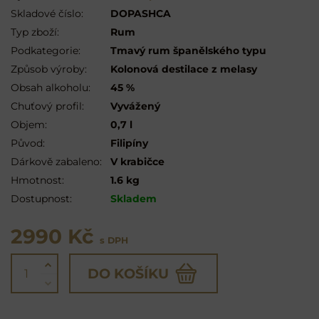
Skladové číslo:
DOPASHCA
Typ zboží:
Rum
Podkategorie:
Tmavý rum španělského typu
Způsob výroby:
Kolonová destilace z melasy
Obsah alkoholu:
45 %
Chuťový profil:
Vyvážený
Objem:
0,7 l
Původ:
Filipíny
Dárkově zabaleno:
V krabičce
Hmotnost:
1.6 kg
Dostupnost:
Skladem
2990 Kč
s DPH
DO KOŠÍKU