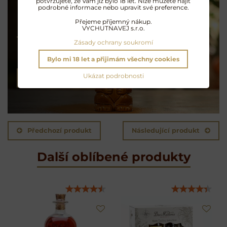
potvrzujete, že Vám již bylo 18 let. Níže můžete najít
podrobné informace nebo upravit své preference.
Přejeme příjemný nákup.
Koktejly na rumu
VYCHUTNAVEJ s.r.o.
Zásady ochrany soukromí
Exotické opojení
Bylo mi 18 let a přijimám všechny cookies
Ukázat podrobnosti
NAMÍCHAT KOKTEJL
Předchozí produkt
Následující produkt
Další oblíbené produkty