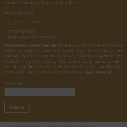
Kamenná prodejna Brno, osobní odběr
Běhounská 2/22
Po – Pá: 10:00 – 18:00
+420 727 986 000
objednavky@vychutnavej.cz
Newslettery, které mají hlavu i patu.
Přibližně dvakrát měsíčně
posíláme našim zákazníkům skvělé tipy na novinky v naší
nabídce, zajímavé nápady na dárky, návody na jednoduché
koktejly a mnoho dalšího. Vychutnávej.cz je eshop s velmi
širokou nabídkou alkoholu, degustačních setů a doplňkového
sortimentu, který můžete mít na dosah i Vy.
Stačí odebírat
.
*
Váš e-mail:
Odeslat