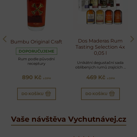
Dos Maderas Rum
Bumbu Original Craft
Tasting Selection 4x
DOPORUČUJEME
0,05 l
Rum podle původní
Unikátní degustační sada
receptury
oblíbených rumů zrajících v
sudech po sherry
890 Kč
469 Kč
s DPH
s DPH
DO KOŠÍKU
DO KOŠÍKU
Vaše návštěva Vychutnávej.cz