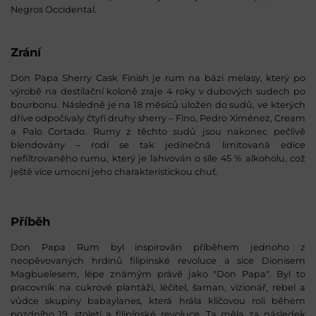
Negros Occidental.
Zrání
Don Papa Sherry Cask Finish je rum na bázi melasy, který po
výrobě na destilační koloně zraje 4 roky v dubových sudech po
bourbonu. Následně je na 18 měsíců uložen do sudů, ve kterých
dříve odpočívaly čtyři druhy sherry – Fino, Pedro Ximénez, Cream
a Palo Cortado. Rumy z těchto sudů jsou nakonec pečlivě
blendovány – rodí se tak jedinečná limitovaná edice
nefiltrovaného rumu, který je lahvován o síle 45 % alkoholu, což
ještě více umocní jeho charakteristickou chuť.
Příběh
Don Papa Rum byl inspirován příběhem jednoho z
neopěvovaných hrdinů filipínské revoluce a sice Dionisem
Magbuelesem, lépe známým právě jako "Don Papa". Byl to
pracovník na cukrové plantáži, léčitel, šaman, vizionář, rebel a
vůdce skupiny babaylanes, která hrála klíčovou roli během
pozdního 19. století a filipínské revoluce. Ta měla za následek