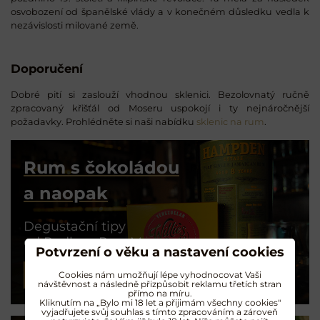
osvobození od španělské vlády a v konečném důsledku vedla k
nezávislosti milované země.
Doporučení
Dobré pití si zaslouží vhodnou sklenici. Bezolovnatý ručně
zpracovaný křišťál od Moseru uspokojí i ty nejnáročnější
požadavky. Prohlédněte si naši nabídku
sklenic na rum
.
Rum s čokoládou
a naopak
Degustační tipy
od Radka z RumMe
Potvrzení o věku a nastavení cookies
Cookies nám umožňují lépe vyhodnocovat Vaši
PŘEČÍST ČLÁNEK
návštěvnost a následně přizpůsobit reklamu třetích stran
přímo na míru.
Kliknutím na „Bylo mi 18 let a přijimám všechny cookies"
vyjadřujete svůj souhlas s tímto zpracováním a zároveň