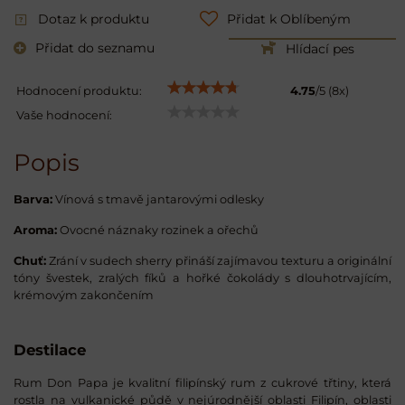
Dotaz k produktu
Přidat k Oblíbeným
Přidat do seznamu
Hlídací pes
Hodnocení produktu:
4.75
/
5
(
8
x)
Vaše hodnocení:
Popis
Barva:
Vínová s tmavě jantarovými odlesky
Aroma:
Ovocné náznaky rozinek a ořechů
Chuť:
Zrání v sudech sherry přináší zajímavou texturu a originální
tóny švestek, zralých fíků a hořké čokolády s dlouhotrvajícím,
krémovým zakončením
Destilace
Rum Don Papa je kvalitní filipínský rum z cukrové třtiny, která
rostla na vulkanické půdě v nejúrodnější oblasti Filipín, oblasti