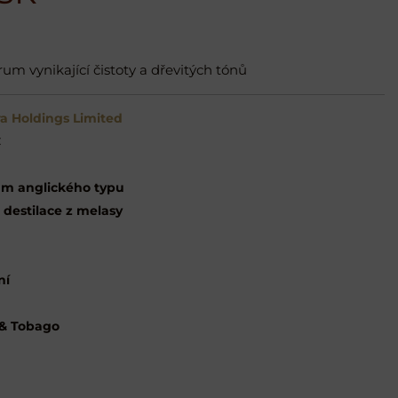
um vynikající čistoty a dřevitých tónů
a Holdings Limited
C
m anglického typu
 destilace z melasy
ní
 & Tobago