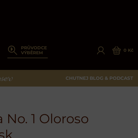
PRŮVODCE
0 Kč
VÝBĚREM
CHUTNEJ BLOG & PODCAST
ER
 No. 1 Oloroso
sk