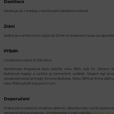
Destilace
Destiluje se z melasy v kontinuální destilační koloně.
Zrání
Jedná se o směs rumů zrající až 22 let na dubovém sudu po španěls
Příběh
Limitovaná edice 16 200 lahví.
Společnost Angostura byla založila roku 1824, kdy Dr. Johann S
bylinkové kapky a začíná je komerčně vyrábět. Siegert byl pru
osvobozenecké armády Simóna Bolívara. Roku 1875 se firma stěhuj
roku 1940 vytváří svůj první rum.
Doporučení
Dobré pití si zaslouží vhodnou sklenici. Bezolovnatý ručně zpracovan
nejnáročnější požadavky. Prohlédněte si naši nabídku
sklenic na r