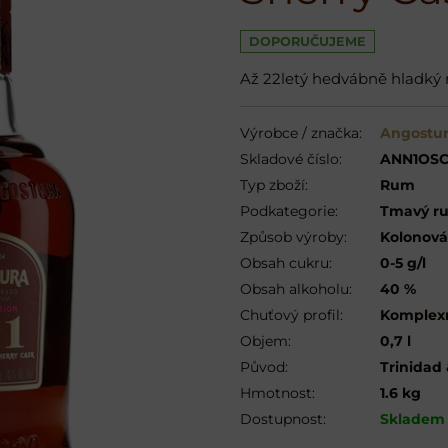
DOPORUČUJEME
Až 22letý hedvábně hladký r
Výrobce / značka:
Angostur
Skladové číslo:
ANN1OS
Typ zboží:
Rum
Podkategorie:
Tmavý ru
Způsob výroby:
Kolonová
Obsah cukru:
0-5 g/l
Obsah alkoholu:
40 %
Chuťový profil:
Komplex
Objem:
0,7 l
Původ:
Trinidad
Hmotnost:
1.6 kg
Dostupnost:
Skladem