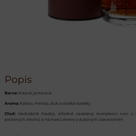
Popis
Barva:
Krásně jantarová
Aroma:
Kakao, melasa, dub a sladké švestky
Chuť:
Hedvábně hladký, středně zaoblený komplexní rum s vyn
pražených ořechů a náznaků sherry s dubovým zakončením