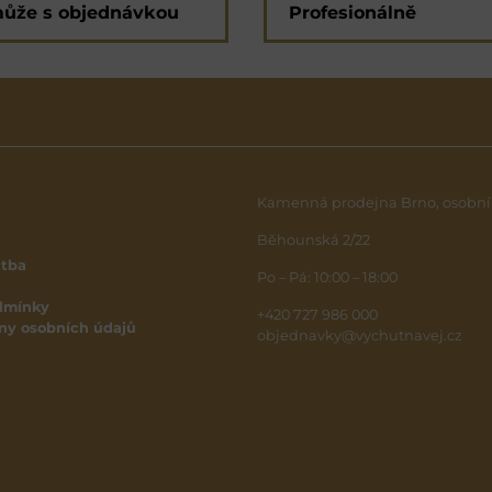
ůže s objednávkou
Profesionálně
Kamenná prodejna Brno, osobní
Běhounská 2/22
atba
Po – Pá: 10:00 – 18:00
dmínky
+420 727 986 000
ny osobních údajů
objednavky@vychutnavej.cz