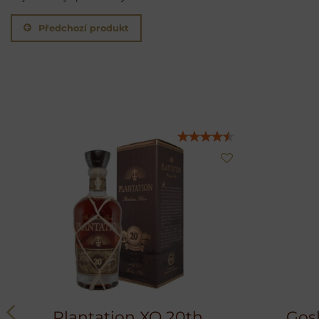
Předchozí produkt
Plantation XO 20th
Gosl