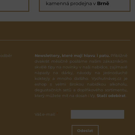
kamenná prodejna v
Brně
 odběr
Newslettery, které mají hlavu i patu.
Přibližně
dvakrát měsíčně posíláme našim zákazníkům
skvělé tipy na novinky v naší nabídce, zajímavé
nápady na dárky, návody na jednoduché
koktejly a mnoho dalšího. Vychutnávej.cz je
eshop s velmi širokou nabídkou alkoholu,
degustačních setů a doplňkového sortimentu,
který můžete mít na dosah i Vy.
Stačí odebírat
.
*
Váš e-mail:
Odeslat