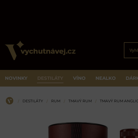
Vyhled
NOVINKY
DESTILÁTY
VÍNO
NEALKO
DÁR
DESTILÁTY
RUM
TMAVÝ RUM
TMAVÝ RUM ANGLI
/
/
/
/
ÚVOD