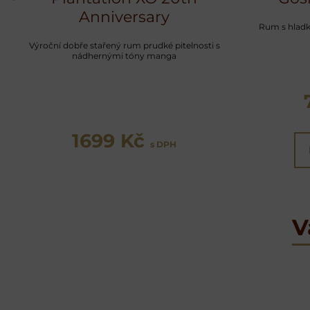
Anniversary
Rum s hladko
Výroční dobře stařený rum prudké pitelnosti s
nádhernými tóny manga
1699 Kč
s DPH
V