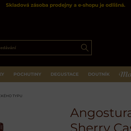
Skladová zásoba prodejny a e-shopu je odlišná.
ávání
Hledat
KY
POCHUTINY
DEGUSTACE
DOUTNÍK
MOS
CKÉHO TYPU
Angostura
Sherry Ca