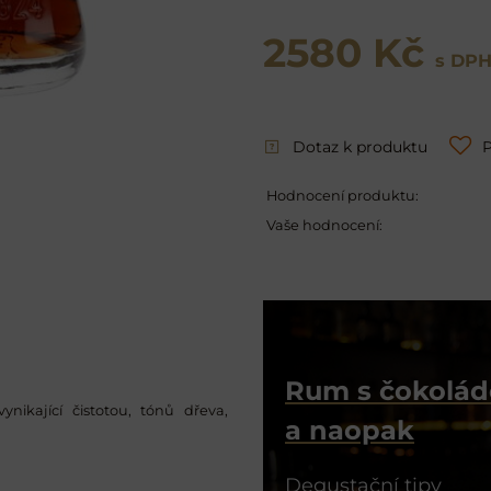
2580 Kč
s DP
Dotaz k produktu
P
Hodnocení produktu:
Vaše hodnocení:
Rum s čokolá
ikající čistotou, tónů dřeva,
a naopak
Degustační tipy