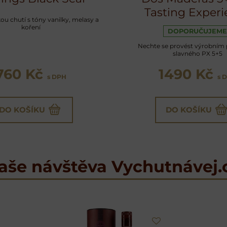
Tasting Experi
u chutí s tóny vanilky, melasy a
koření
DOPORUČUJEME
Nechte se provést výrobním
slavného PX 5+5
760 Kč
1490 Kč
s DPH
s 
DO KOŠÍKU
DO KOŠÍKU
aše návštěva Vychutnávej.