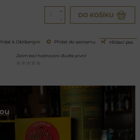
DO KOŠÍKU
H
řidat k Oblíbeným
Přidat do seznamu
Hlídací pes
Zatím bez hodnocení. Buďte první!
dou