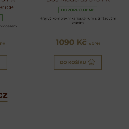
ence
DOPORUČUJEME
Hřejivý komplexní karibský rum s třífázovým
zráním
 procesem
1090 Kč
DPH
s DPH
DO KOŠÍKU
cz