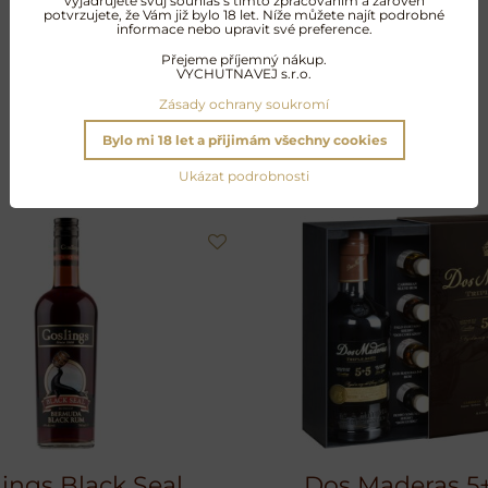
vyjadřujete svůj souhlas s tímto zpracováním a zároveň
potvrzujete, že Vám již bylo 18 let. Níže můžete najít podrobné
informace nebo upravit své preference.
Přejeme příjemný nákup.
VYCHUTNAVEJ s.r.o.
Zásady ochrany soukromí
Další oblíbené produkty
Bylo mi 18 let a přijimám všechny cookies
Ukázat podrobnosti
ings Black Seal
Dos Maderas 5