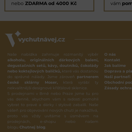
nebo
ZDARMA
od 4000 Kč
vám
pom
Naše nabídka zahrnuje rozmanitý výběr
O nás
alkoholu, originálních dárkových balení,
Kontakt
degustačních setů, kávy, doutníků, čokolády
Jak balíme
nebo koktejlových balíčků,
které vás dostanou
Doprava a pl
do správné nálady. Jsme zároveň
partnerem
Naši partneři
české sklárny Moser,
která vyrábí ty
Obchodní po
nekvalitnější designové křišťálové sklenice.
Zásady ochra
S prodejnami v Brně nebo Praze jsme tu pro
vás denně, abychom vám s radostí pomohli
vybrat to pravé a dárky i stylově zabalili. Naše
vášeň pro objevování nových chutí je nakažlivá,
proto vás vždy uvítáme s úsměvem na
prodejnách, e-shopu nebo našem
blogu
Chutnej blog
.