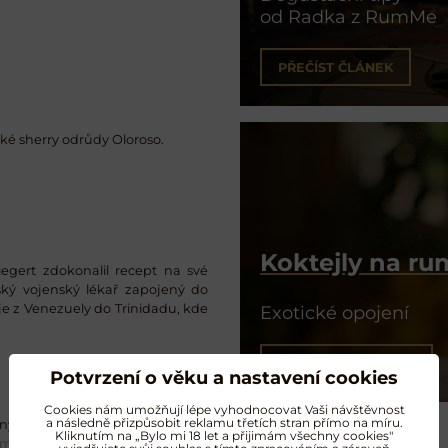
od Radka z RumMe
PŘEČÍST ČLÁNEK
ké sherry odrůdy Oloroso.
Koktejly na r
iegert zdokonalil recept na své
ský vojenský lékař zapojený do
e z Venezuely do Trinidadu, kde
Exotické opojení
NAMÍCHAT KOKTEJL
Potvrzení o věku a nastavení cookies
Cookies nám umožňují lépe vyhodnocovat Vaši návštěvnost
a následně přizpůsobit reklamu třetích stran přímo na míru.
ý křišťál od Moseru uspokojí i ty
Kliknutím na „Bylo mi 18 let a přijimám všechny cookies"
um
.