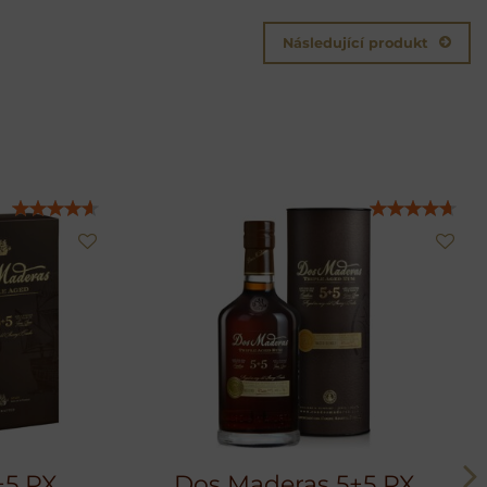
Následující produkt
+5 PX
Dos Maderas 5+5 PX