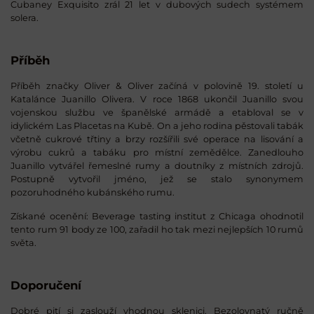
Cubaney Exquisito zrál 21 let v dubových sudech systémem
solera.
Příběh
Příběh značky Oliver & Oliver začíná v polovině 19. století u
Katalánce Juanillo Olivera. V roce 1868 ukončil Juanillo svou
vojenskou službu ve španělské armádě a etabloval se v
idylickém Las Placetas na Kubě. On a jeho rodina pěstovali tabák
včetně cukrové třtiny a brzy rozšířili své operace na lisování a
výrobu cukrů a tabáku pro místní zemědělce. Zanedlouho
Juanillo vytvářel řemeslné rumy a doutníky z místních zdrojů.
Postupně vytvořil jméno, jež se stalo synonymem
pozoruhodného kubánského rumu.
Získané ocenění: Beverage tasting institut z Chicaga ohodnotil
tento rum 91 body ze 100, zařadil ho tak mezi nejlepších 10 rumů
světa.
Doporučení
Dobré pití si zaslouží vhodnou sklenici. Bezolovnatý ručně