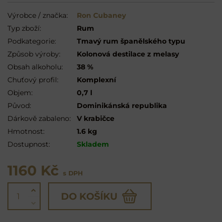
Výrobce / značka:
Ron Cubaney
Typ zboží:
Rum
Podkategorie:
Tmavý rum španělského typu
Způsob výroby:
Kolonová destilace z melasy
Obsah alkoholu:
38 %
Chuťový profil:
Komplexní
Objem:
0,7 l
Původ:
Dominikánská republika
Dárkově zabaleno:
V krabičce
Hmotnost:
1.6 kg
Dostupnost:
Skladem
1160 Kč
s DPH
DO KOŠÍKU