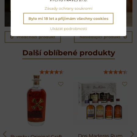
NAMÍCHAT KOKTEJL
Zásady ochrany soukromí
Bylo mi 18 let a přijimám všechny cookies
Ukázat podrobnosti
Předchozí produkt
Následující produkt
Další oblíbené produkty
Dos Maderas Rum
Bumbu Original Craft