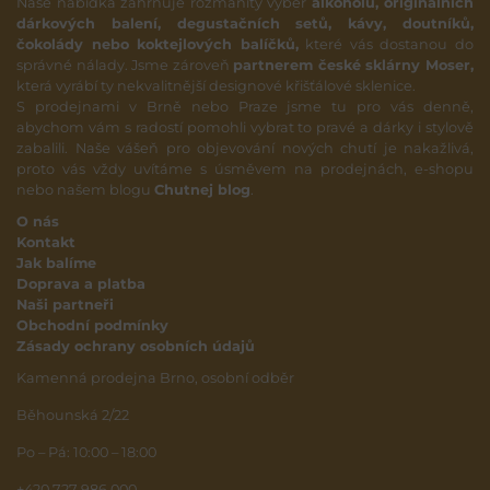
Naše nabídka zahrnuje rozmanitý výběr
alkoholu, originálních
dárkových balení, degustačních setů, kávy, doutníků,
čokolády nebo koktejlových balíčků,
které vás dostanou do
správné nálady. Jsme zároveň
partnerem české sklárny Moser,
která vyrábí ty nekvalitnější designové křišťálové sklenice.
S prodejnami v Brně nebo Praze jsme tu pro vás denně,
abychom vám s radostí pomohli vybrat to pravé a dárky i stylově
zabalili. Naše vášeň pro objevování nových chutí je nakažlivá,
proto vás vždy uvítáme s úsměvem na prodejnách, e-shopu
nebo našem blogu
Chutnej blog
.
O nás
Kontakt
Jak balíme
Doprava a platba
Naši partneři
Obchodní podmínky
Zásady ochrany osobních údajů
Kamenná prodejna Brno, osobní odběr
Běhounská 2/22
Po – Pá: 10:00 – 18:00
+420 727 986 000