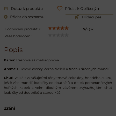
Dotaz k produktu
Přidat k Oblíbeným
Přidat do seznamu
Hlídací pes
Hodnocení produktu:
5
/
5
(
3
x)
Vaše hodnocení:
Popis
Barva:
Třešňová až mahagonová
Aroma:
Cukrové kostky, černá třešeň a trochu drcených mandlí
Chuť:
Velká s vzrušujícími tóny tmavé čokolády, hnědého cukru,
ještě více mandlí, krabičky od doutníků a dotek pomerančových
hořkých kapek s velmi dlouhým závěrem zvýrazňujícím chuť
krabičky od doutníků a starou kůži
Zrání