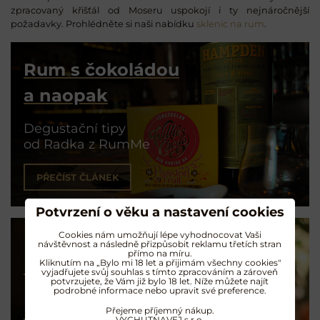
zpracovaný křišťál od Moseru uspokojí i ty nejnáročnější
požadavky. Prohlédněte si naši nabídku
sklenic na rum
.
Rum s čokoládou
a naopak
Degustační tipy
od Radka z RumMe
PŘEČÍST ČLÁNEK
Potvrzení o věku a nastavení cookies
Cookies nám umožňují lépe vyhodnocovat Vaši
návštěvnost a následně přizpůsobit reklamu třetích stran
přímo na míru.
Koktejly na rumu
Kliknutím na „Bylo mi 18 let a přijimám všechny cookies"
vyjadřujete svůj souhlas s tímto zpracováním a zároveň
potvrzujete, že Vám již bylo 18 let. Níže můžete najít
podrobné informace nebo upravit své preference.
Exotické opojení
Přejeme příjemný nákup.
VYCHUTNAVEJ s.r.o.