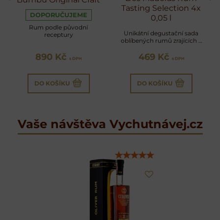
Tasting Selection 4x
DOPORUČUJEME
0,05 l
Rum podle původní
Unikátní degustační sada
receptury
oblíbených rumů zrajících v
sudech po sherry
890 Kč
469 Kč
s DPH
s DPH
DO KOŠÍKU
DO KOŠÍKU
Vaše návštěva Vychutnávej.cz