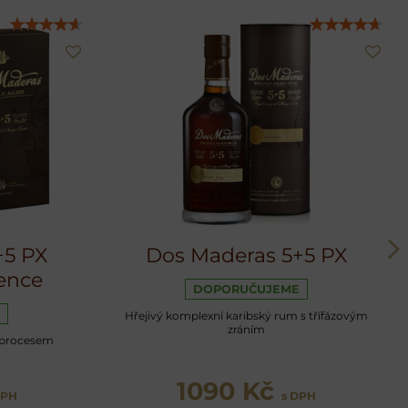
+5 PX
Dos Maderas 5+5 PX
ence
DOPORUČUJEME
Hřejivý komplexní karibský rum s třífázovým
zráním
 procesem
1090 Kč
DPH
s DPH