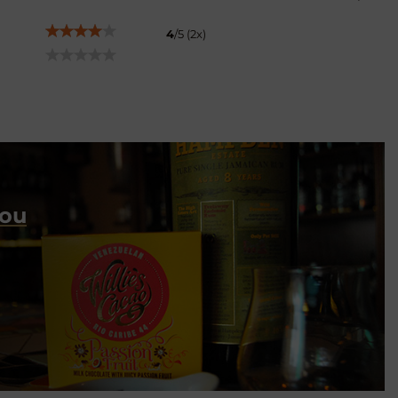
4
/
5
(
2
x)
dou