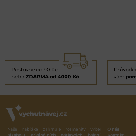
Poštovné od 90 Kč
Průvodc
nebo
ZDARMA
od 4000 Kč
vám
pom
Naše nabídka zahrnuje rozmanitý výběr
O nás
alkoholu, originálních dárkových balení,
Kontakt