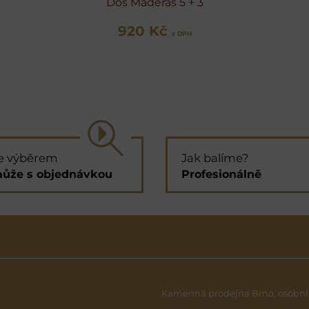
Dos Maderas 5 + 3
920 Kč
s DPH
e výběrem
Jak balíme?
ůže s objednávkou
Profesionálně
Kamenná prodejna Brno, osobní