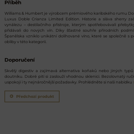
Příběh
Williams & Humbert je výrobcem prémiového karibského rumu Dos 
Luxus Doble Crianza Limited Edition. Historie a sláva sherry z
vynálezu – destilačního přístroje, kterým spotřebovávali přebytk
přidávali do nových vín. Díky šťastné souhře přírodních podm
Španělska vzniklo unikátní dolihované víno, které se společně s p
obliby v této kategorii.
Doporučení
Skvělý digestiv a zajímavá alternativa koňaků nebo jiných typ
doutníku. Dobré pití si zaslouží vhodnou sklenici. Bezolovnatý ru
uspokojí i ty nejnáročnější požadavky. Prohlédněte si naši nabídku
Předchozí produkt