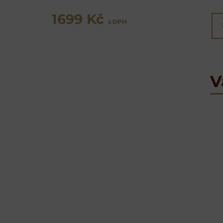
1699 Kč
s DPH
V