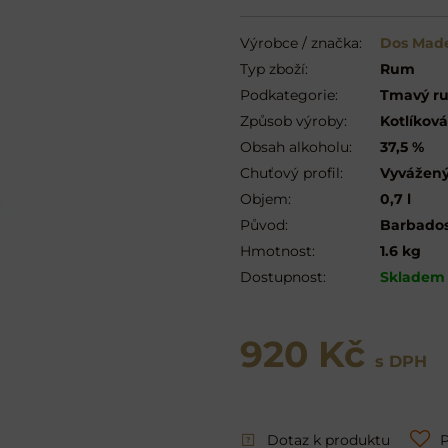
Výrobce / značka:
Dos Mad
Typ zboží:
Rum
Podkategorie:
Tmavý ru
Způsob výroby:
Kotlíková
Obsah alkoholu:
37,5 %
Chuťový profil:
Vyvážen
Objem:
0,7 l
Původ:
Barbado
Hmotnost:
1.6 kg
Dostupnost:
Skladem
920 Kč
s DPH
Dotaz k produktu
P