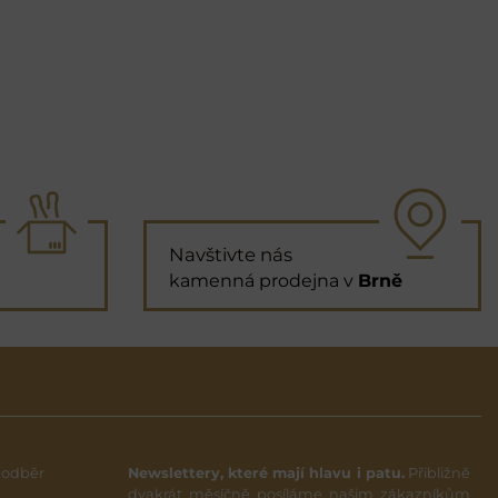
Navštivte nás
kamenná prodejna v
Brně
 odběr
Newslettery, které mají hlavu i patu.
Přibližně
dvakrát měsíčně posíláme našim zákazníkům