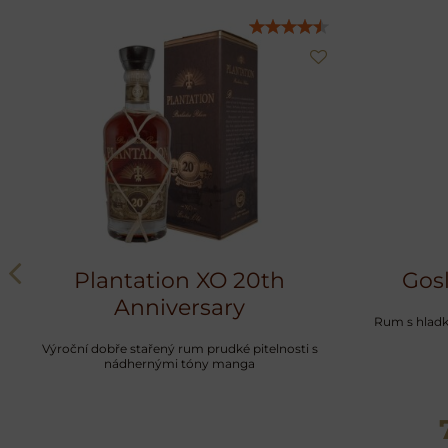
Plantation XO 20th
Gosl
Anniversary
Rum s hladko
Výroční dobře stařený rum prudké pitelnosti s
nádhernými tóny manga