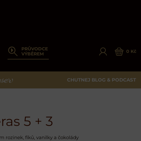
PRŮVODCE
0 Kč
VÝBĚREM
CHUTNEJ BLOG & PODCAST
ER
as 5 + 3
rozinek, fíků, vanilky a čokolády