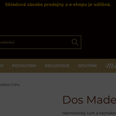
Skladová zásoba prodejny a e-shopu je odlišná.
ávání
Hledat
KY
POCHUTINY
DEGUSTACE
DOUTNÍK
MOS
CKÉHO TYPU
Dos Mader
Harmonický rum s náznakem 