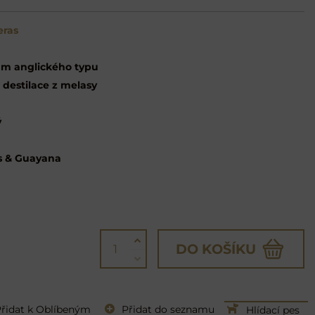
eras
m anglického typu
 destilace z melasy
ý
s & Guayana
DO KOŠÍKU
řidat k Oblíbeným
Přidat do seznamu
Hlídací pes