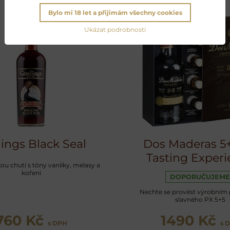
Bylo mi 18 let a přijimám všechny cookies
Ukázat podrobnosti
ings Black Seal
Dos Maderas 5
Tasting Experi
u chutí s tóny vanilky, melasy a
koření
DOPORUČUJEME
Nechte se provést výrobním
slavného PX 5+5
760 Kč
1490 Kč
s DPH
s 