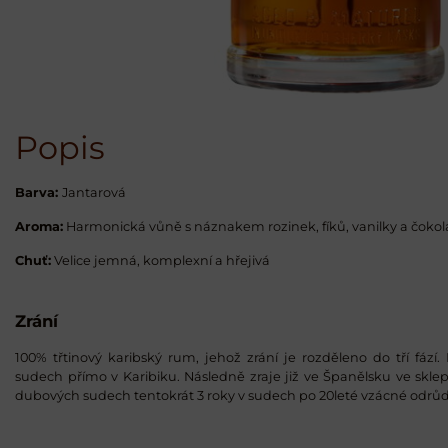
Popis
Barva:
Jantarová
Aroma:
Harmonická vůně s náznakem rozinek, fíků, vanilky a čoko
Chuť:
Velice jemná, komplexní a hřejivá
Zrání
100% třtinový karibský rum, jehož zrání je rozděleno do tří fází.
sudech přímo v Karibiku. Následně zraje již ve Španělsku ve skl
dubových sudech tentokrát 3 roky v sudech po 20leté vzácné odrůd