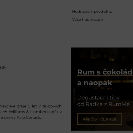
Hodnocení produktu:
Vaše hodnocení:
lády
Rum s čokolá
a naopak
Degustační tipy
od Radka z RumMe
 Nejdříve zraje 5 let v dubových
epech Williams & Humbert opět v
ě sherry Palo Cortado.
PŘEČÍST ČLÁNEK