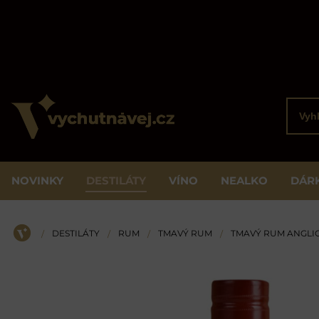
Vyhled
NOVINKY
DESTILÁTY
VÍNO
NEALKO
DÁR
DESTILÁTY
RUM
TMAVÝ RUM
TMAVÝ RUM ANGLI
/
/
/
/
ÚVOD