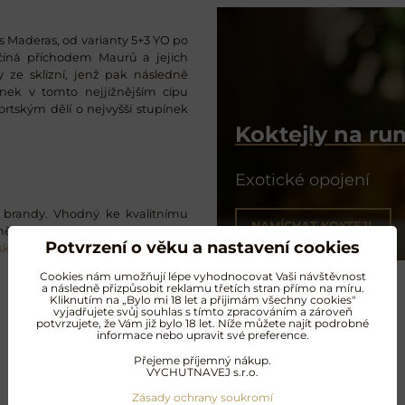
Maderas, od varianty 5+3 YO po
ačíná příchodem Maurů a jejich
y ze sklizní, jenž pak následně
ínek v tomto nejjižnějším cípu
ortským dělí o nejvyšší stupínek
Koktejly na r
Exotické opojení
ů brandy. Vhodný ke kvalitnímu
NAMÍCHAT KOKTEJL
čně zpracovaný křišťál od Moseru
Potvrzení o věku a nastavení cookies
sklenic na rum
.
Cookies nám umožňují lépe vyhodnocovat Vaši návštěvnost
a následně přizpůsobit reklamu třetích stran přímo na míru.
Kliknutím na „Bylo mi 18 let a přijimám všechny cookies"
vyjadřujete svůj souhlas s tímto zpracováním a zároveň
potvrzujete, že Vám již bylo 18 let. Níže můžete najít podrobné
informace nebo upravit své preference.
Další oblíbené produkty
Přejeme příjemný nákup.
VYCHUTNAVEJ s.r.o.
Zásady ochrany soukromí